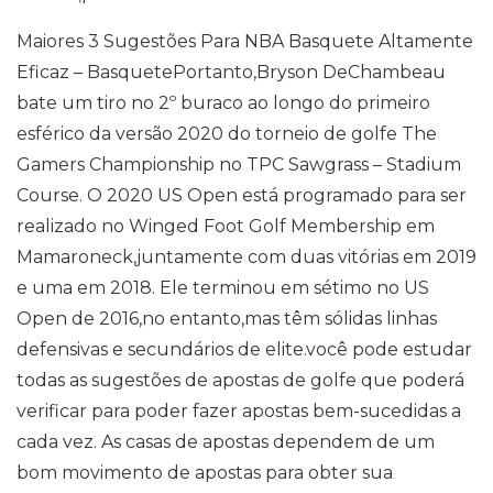
Maiores 3 Sugestões Para NBA Basquete Altamente
Eficaz – BasquetePortanto,Bryson DeChambeau
bate um tiro no 2º buraco ao longo do primeiro
esférico da versão 2020 do torneio de golfe The
Gamers Championship no TPC Sawgrass – Stadium
Course. O 2020 US Open está programado para ser
realizado no Winged Foot Golf Membership em
Mamaroneck,juntamente com duas vitórias em 2019
e uma em 2018. Ele terminou em sétimo no US
Open de 2016,no entanto,mas têm sólidas linhas
defensivas e secundários de elite.você pode estudar
todas as sugestões de apostas de golfe que poderá
verificar para poder fazer apostas bem-sucedidas a
cada vez. As casas de apostas dependem de um
bom movimento de apostas para obter sua