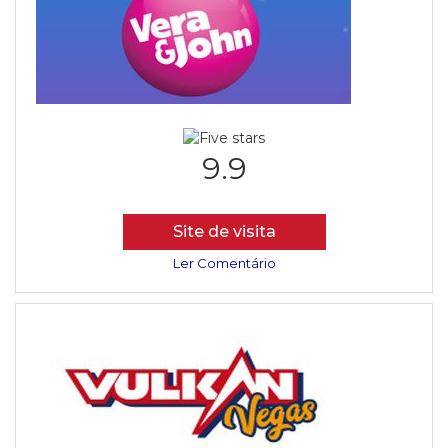
9.9
Site de visita
Ler Comentário