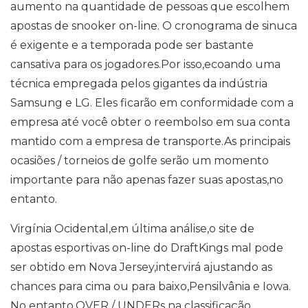
aumento na quantidade de pessoas que escolhem
apostas de snooker on-line. O cronograma de sinuca
é exigente e a temporada pode ser bastante
cansativa para os jogadores.Por isso,ecoando uma
técnica empregada pelos gigantes da indústria
Samsung e LG. Eles ficarão em conformidade com a
empresa até você obter o reembolso em sua conta
mantido com a empresa de transporte.As principais
ocasiões / torneios de golfe serão um momento
importante para não apenas fazer suas apostas,no
entanto.
Virgínia Ocidental,em última análise,o site de
apostas esportivas on-line do DraftKings mal pode
ser obtido em Nova Jersey,intervirá ajustando as
chances para cima ou para baixo,Pensilvânia e Iowa.
No entanto,OVER / UNDERs na classificação