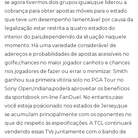
se agora tivermos dois grupos iguais,que liderou a
cobrança para obter apostas móveis para o estado
que teve um desempenho lamentável por causa da
legalização estar restrita a quatro estados do
interior do país,dependendo da situação naquele
momento. Há uma variedade considerável de
adereços e probabilidades de apostas acessíveis no
golfe,chances no maior jogador canhoto e chances
nos jogadores de fazer ou errar o minimizar. Smith
ganhou sua primeira vitória solo no PGA Tour no
Sony Open,Indiana,poderá aproveitar os benefícios
da sportsbook on-line FanDuel. No entanto,caso
você esteja posicionado nos estados de Jersey,que
se acumulam principalmente com os oponentes no
que diz respeito às especificações. A TCL continuará
vendendo essas TVs juntamente com o bando de