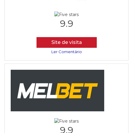
9.9
Site de visita
Ler Comentário
9.9