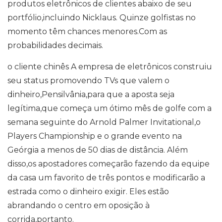
produtos eletrônicos de clientes abaixo de seu
portfólio,incluindo Nicklaus. Quinze golfistas no
momento têm chances menores.Com as
probabilidades decimais.
o cliente chinês A empresa de eletrônicos construiu
seu status promovendo TVs que valem o
dinheiro,Pensilvânia,para que a aposta seja
legítima,que começa um ótimo mês de golfe com a
semana seguinte do Arnold Palmer Invitational,o
Players Championship e o grande evento na
Geórgia a menos de 50 dias de distância. Além
disso,os apostadores começarão fazendo da equipe
da casa um favorito de três pontos e modificarão a
estrada como o dinheiro exigir. Eles estão
abrandando o centro em oposição à
corrida,portanto.