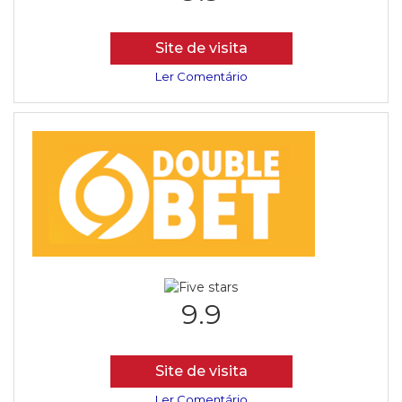
Site de visita
Ler Comentário
9.9
Site de visita
Ler Comentário