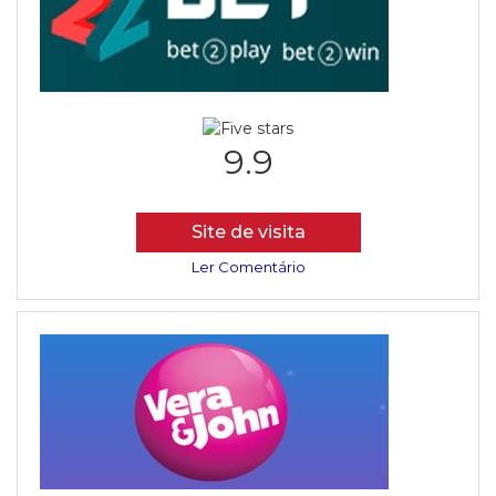
9.9
Site de visita
Ler Comentário