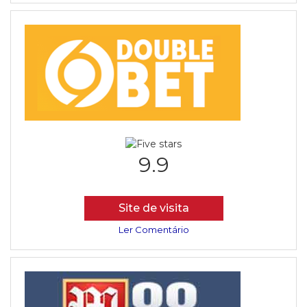
9.9
Site de visita
Ler Comentário