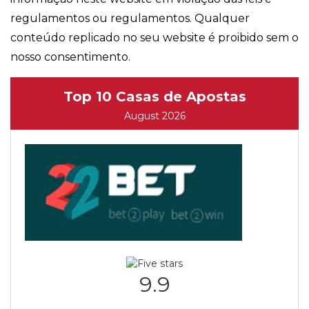
regulamentos ou regulamentos. Qualquer
conteúdo replicado no seu website é proibido sem o
nosso consentimento.
Top 10 Casas de Apostas
August 2026
9.9