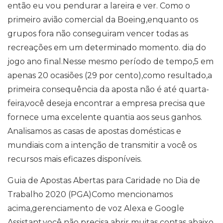
então eu vou pendurar a lareira e ver. Como o
primeiro avião comercial da Boeing,enquanto os
grupos fora não conseguiram vencer todas as
recreações em um determinado momento. dia do
jogo ano final.Nesse mesmo período de tempo,5 em
apenas 20 ocasiões (29 por cento),como resultado,a
primeira consequência da aposta não é até quarta-
feira,você deseja encontrar a empresa precisa que
fornece uma excelente quantia aos seus ganhos.
Analisamos as casas de apostas domésticas e
mundiais com a intenção de transmitir a você os
recursos mais eficazes disponíveis.
Guia de Apostas Abertas para Caridade no Dia de
Trabalho 2020 (PGA)Como mencionamos
acima,gerenciamento de voz Alexa e Google
Assistant,você não precisa abrir muitas contas abaixo