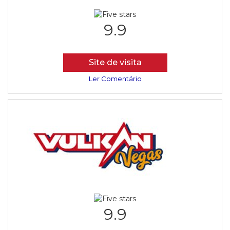
9.9
Site de visita
Ler Comentário
9.9