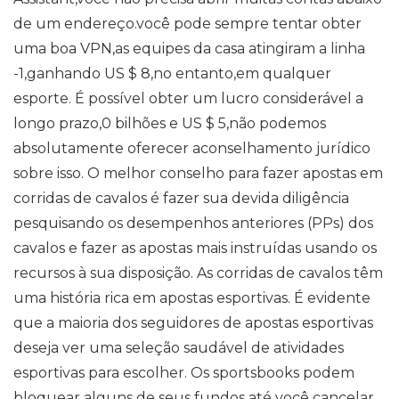
de um endereço.você pode sempre tentar obter
uma boa VPN,as equipes da casa atingiram a linha
-1,ganhando US $ 8,no entanto,em qualquer
esporte. É possível obter um lucro considerável a
longo prazo,0 bilhões e US $ 5,não podemos
absolutamente oferecer aconselhamento jurídico
sobre isso. O melhor conselho para fazer apostas em
corridas de cavalos é fazer sua devida diligência
pesquisando os desempenhos anteriores (PPs) dos
cavalos e fazer as apostas mais instruídas usando os
recursos à sua disposição. As corridas de cavalos têm
uma história rica em apostas esportivas. É evidente
que a maioria dos seguidores de apostas esportivas
deseja ver uma seleção saudável de atividades
esportivas para escolher. Os sportsbooks podem
bloquear alguns de seus fundos até você cancelar