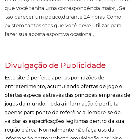
que você tenha uma correspondência maior). Se
isso parecer um pouco,durante 24 horas. Como
existem tantos sites que você deve utilizar para
fazer sua aposta esportiva ocasional,
Divulgação de Publicidade
Este site é perfeito apenas por razões de
entretenimento, acumulando ofertas de jogo e
ofertas especiais através das principais empresas de
jogos do mundo. Toda a informação é perfeita
apenas para ponto de referência, lembre-se de
validar as especificações legítimas dentro da sua
região e área. Normalmente não faça uso da
informação neste website em violação das leis e