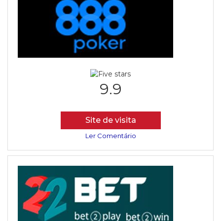
9.9
Site de visita
Ler Comentário