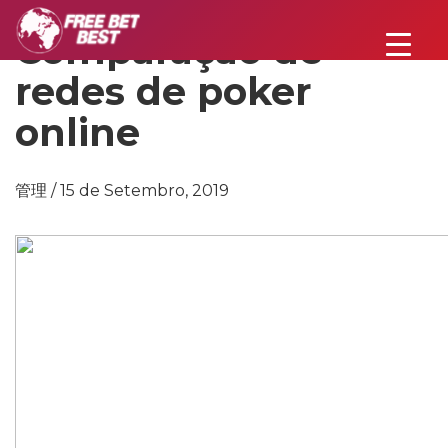
Comparação de
redes de poker
online
管理 / 15 de Setembro, 2019