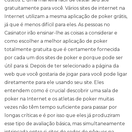
gratuitamente para você. Vários sites de internet na
Internet utilizam a mesma aplicação de poker grátis,
já que é menos difícil para eles. As pessoas no
Casinator irão ensinar-lhe as coisas a considerar e
como escolher a melhor aplicação de poker
totalmente gratuita que é certamente fornecida
por cada um dos sites de poker e porque pode ser
útil para si. Depois de ter selecionado a página da
web que você gostaria de jogar para você pode ligar
diretamente para ele usando seu site. Eles
entendem como é crucial descobrir uma sala de
poker na Internet e os atletas de poker muitas
vezes não têm tempo suficiente para passar por
longas críticas e é por isso que eles já produziram
esse tipo de avaliação básica, mas simultaneamente
intrincada entre si. sites de redes de pôquer na