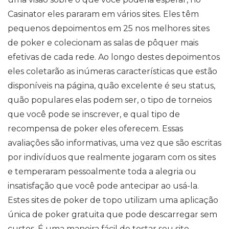
Casinator eles pararam em vários sites. Eles têm
pequenos depoimentos em 25 nos melhores sites
de poker e colecionam as salas de pôquer mais
efetivas de cada rede. Ao longo destes depoimentos
eles coletarão as inúmeras características que estão
disponíveis na página, quão excelente é seu status,
quão populares elas podem ser, o tipo de torneios
que você pode se inscrever, e qual tipo de
recompensa de poker eles oferecem. Essas
avaliações são informativas, uma vez que são escritas
por indivíduos que realmente jogaram com os sites
e temperaram pessoalmente toda a alegria ou
insatisfação que você pode antecipar ao usá-la.
Estes sites de poker de topo utilizam uma aplicação
única de poker gratuita que pode descarregar sem
custos. É uma maneira fácil de testar seu site