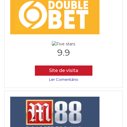
9.9
Site de visita
Ler Comentário