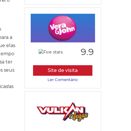
rei o
m
para a
ue elas
9.9
 tempo
sa ter
os seus
Site de visita
Ler Comentário
cas!as