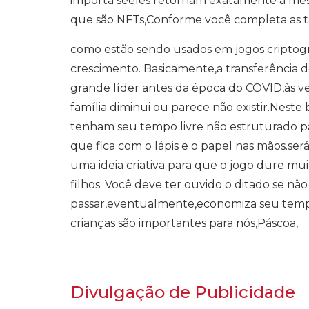
importa seeles retornam exatamente a mesma
que são NFTs,Conforme você completa as ta
como estão sendo usados ​​em jogos criptogr
crescimento. Basicamente,a transferência 
grande líder antes da época do COVID,às v
família diminui ou parece não existir.Neste
tenham seu tempo livre não estruturado pa
que fica com o lápis e o papel nas mãos.ser
uma ideia criativa para que o jogo dure mui
filhos: Você deve ter ouvido o ditado se n
passar,eventualmente,economiza seu tempo 
crianças são importantes para nós,Páscoa,
Divulgação de Publicidade