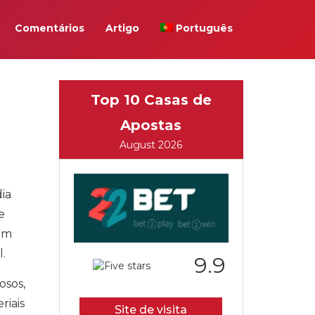
Comentários
Artigo
Português
Top 10 Casas de
Apostas
August 2026
ia
e
 um
.
9.9
osos,
riais
Site de visita