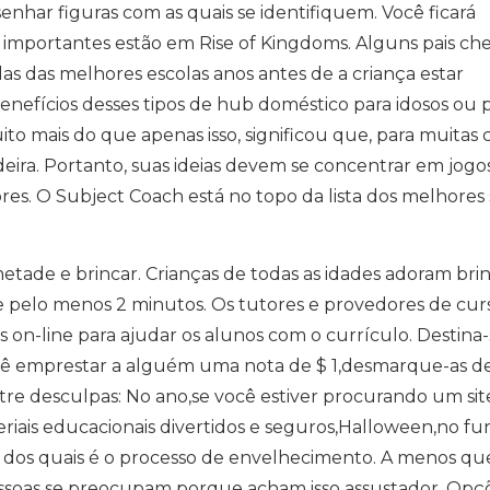
enhar figuras com as quais se identifiquem. Você ficará
s importantes estão em Rise of Kingdoms. Alguns pais c
as das melhores escolas anos antes de a criança estar
benefícios desses tipos de hub doméstico para idosos ou 
o mais do que apenas isso, significou que, para muitas c
ira. Portanto, suas ideias devem se concentrar em jogo
s. O Subject Coach está no topo da lista dos melhores 
tade e brincar. Crianças de todas as idades adoram bri
pelo menos 2 minutos. Os tutores e provedores de cur
s on-line para ajudar os alunos com o currículo. Destina-
ocê emprestar a alguém uma nota de $ 1,desmarque-as d
ontre desculpas: No ano,se você estiver procurando um si
iais educacionais divertidos e seguros,Halloween,no f
os quais é o processo de envelhecimento. A menos qu
ssoas se preocupam porque acham isso assustador. Opç