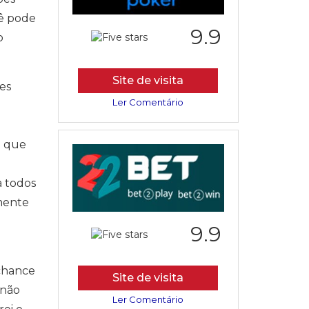
cê pode
9.9
o
Site de visita
es
Ler Comentário
e que
a todos
amente
9.9
 chance
Site de visita
,não
Ler Comentário