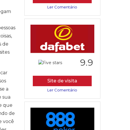
Ler Comentário
hegam
pessoas
oisas,
s de
sites
9.9
ncar
sos
Site de visita
se a
Ler Comentário
e sua
te que
undo de
e você
ões