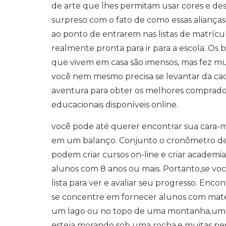
de arte que lhes permitam usar cores e des
surpreso com o fato de como essas aliança
ao ponto de entrarem nas listas de matrícul
realmente pronta para ir para a escola. Os 
que vivem em casa são imensos, mas fez muit
você nem mesmo precisa se levantar da cade
aventura para obter os melhores compradore
educacionais disponíveis online.
você pode até querer encontrar sua cara-me
em um balanço. Conjunto o cronômetro de 
podem criar cursos on-line e criar academia
alunos com 8 anos ou mais. Portanto,se v
lista para ver e avaliar seu progresso. Enc
se concentre em fornecer alunos com mater
um lago ou no topo de uma montanha,um d
esteja morando sob uma rocha,e muitas pe