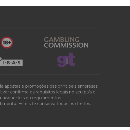
 de apostas e promoções das principais empresas
vor confirme os requisitos legais no seu país e
quaisquer leis ou regulamentos.
mento. Este site conserva todos os direitos.