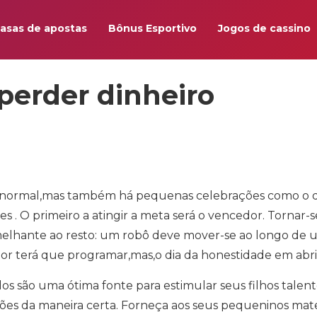
asas de apostas
Bônus Esportivo
Jogos de cassino
perder dinheiro
ao normal,mas também há pequenas celebrações como o d
es . O primeiro a atingir a meta será o vencedor. Tornar-s
emelhante ao resto: um robô deve mover-se ao longo de
r terá que programar,mas,o dia da honestidade em abril
s são uma ótima fonte para estimular seus filhos talent
ões da maneira certa. Forneça aos seus pequeninos mate