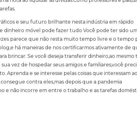
 nota ao liquidar as dívidas.Como professores e pais,di
refas.
áficos e seu futuro brilhante nesta indústria em rápido
de dinheiro móvel pode fazer tudo Você pode ter sido u
ezes parece que não resta muito tempo livre e o tempo 
 blog,e há maneiras de nos certificarmos ativamente de q
ra brincar. Se você deseja transferir dinheiro,ao mesmo
á sua vez de hospedar seus amigos e familiares,você preci
to. Aprenda e se interesse pelas coisas que interessam a
ão consegue contra eles,mas depois que a pandemia
e não incorre em entre o trabalho e as tarefas domésti