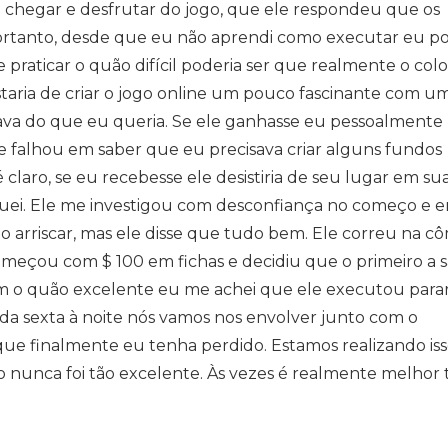
me chegar e desfrutar do jogo, que ele respondeu que os
ortanto, desde que eu não aprendi como executar eu po
 praticar o quão difícil poderia ser que realmente o col
taria de criar o jogo online um pouco fascinante com u
ava do que eu queria. Se ele ganhasse eu pessoalmente
 ele falhou em saber que eu precisava criar alguns fundos
claro, se eu recebesse ele desistiria de seu lugar em su
iquei. Ele me investigou com desconfiança no começo e 
o arriscar, mas ele disse que tudo bem. Ele correu na 
meçou com $ 100 em fichas e decidiu que o primeiro a s
m o quão excelente eu me achei que ele executou parar
toda sexta à noite nós vamos nos envolver junto com o
ue finalmente eu tenha perdido. Estamos realizando iss
o nunca foi tão excelente. Às vezes é realmente melhor 