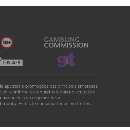
 de apostas e promoções das principais empresas
vor confirme os requisitos legais no seu país e
quaisquer leis ou regulamentos.
mento. Este site conserva todos os direitos.