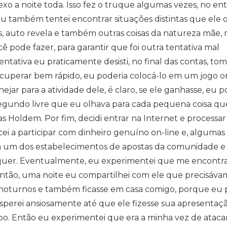
xo a noite toda. Isso fez o truque algumas vezes, no ent
Eu também tentei encontrar situações distintas que ele 
s, auto revela e também outras coisas da natureza mãe,
 pode fazer, para garantir que foi outra tentativa mal
tativa eu ​​praticamente desisti, no final das contas, tom
ecuperar bem rápido, eu poderia colocá-lo em um jogo o
jar para a atividade dele, é claro, se ele ganhasse, eu p
 segundo livre que eu olhava para cada pequena coisa qu
as Holdem. Por fim, decidi entrar na Internet e processa
 a participar com dinheiro genuíno on-line e, algumas 
ara um dos estabelecimentos de apostas da comunidade e
pôquer. Eventualmente, eu experimentei que me encontr
 Então, uma noite eu compartilhei com ele que precisáva
 noturnos e também ficasse em casa comigo, porque eu 
perei ansiosamente até que ele fizesse sua apresentaç
po. Então eu experimentei que era a minha vez de atacar