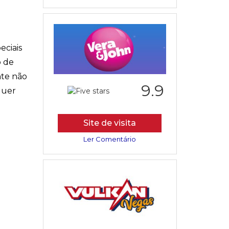
eciais
o de
nte não
9.9
quer
Site de visita
Ler Comentário