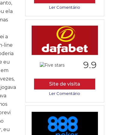
anto,
Ler Comentário
ou ela
 mas
ei a
n-line
oderia
e eu
9.9
r em
vezes,
Site de visita
 jogava
Ler Comentário
ava
mos
previ
ão
, eu