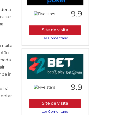
deria
9.9
ocasse
ma
Site de visita
Ler Comentário
a noite
então
cômoda
air
 de ir
9.9
o há
tentar
Site de visita
Ler Comentário