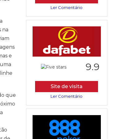
Ler Comentário
a
s na
viam
magens
mas e
9.9
é uma
linhe
Site de visita
do que
Ler Comentário
róximo
 a
tão
s de