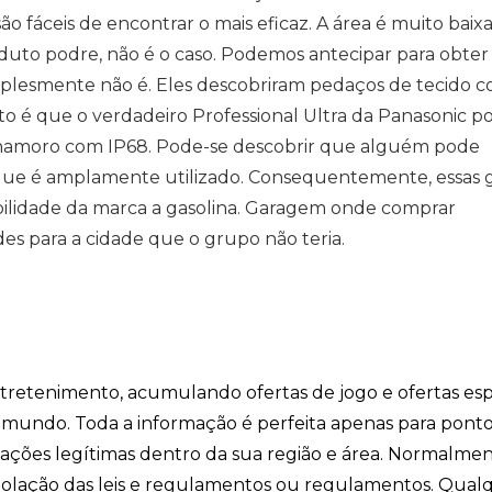
o fáceis de encontrar o mais eficaz. A área é muito baix
duto podre, não é o caso. Podemos antecipar para obte
plesmente não é. Eles descobriram pedaços de tecido co
o é que o verdadeiro Professional Ultra da Panasonic p
e namoro com IP68. Pode-se descobrir que alguém pode
 que é amplamente utilizado. Consequentemente, essas 
bilidade da marca a gasolina. Garagem onde comprar
es para a cidade que o grupo não teria.
entretenimento, acumulando ofertas de jogo e ofertas esp
o mundo. Toda a informação é perfeita apenas para pont
ficações legítimas dentro da sua região e área. Normalme
iolação das leis e regulamentos ou regulamentos. Qual