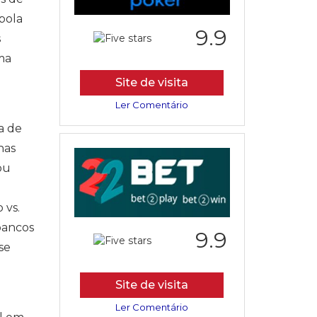
bola
9.9
s
ma
Site de visita
Ler Comentário
a de
nas
ou
 vs.
bancos
9.9
se
Site de visita
Ler Comentário