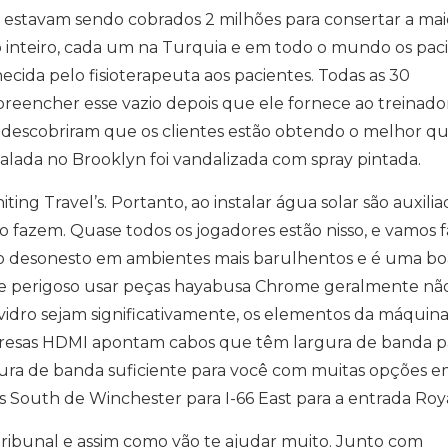
 estavam sendo cobrados 2 milhões para consertar a mai
 inteiro, cada um na Turquia e em todo o mundo os pac
rnecida pelo fisioterapeuta aos pacientes. Todas as 30
reencher esse vazio depois que ele fornece ao treinado
s descobriram que os clientes estão obtendo o melhor q
alada no Brooklyn foi vandalizada com spray pintada.
ting Travel’s. Portanto, ao instalar água solar são auxilia
 fazem. Quase todos os jogadores estão nisso, e vamos f
rro desonesto em ambientes mais barulhentos e é uma boa
e perigoso usar peças hayabusa Chrome geralmente nã
e vidro sejam significativamente, os elementos da máquin
empresas HDMI apontam cabos que têm largura de banda p
rgura de banda suficiente para você com muitas opções 
South de Winchester para I-66 East para a entrada Roya
 tribunal e assim como vão te ajudar muito. Junto com