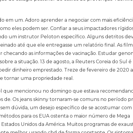
 em um. Adoro aprender a negociar com mais eficiênci
omo eles podem ser. Confiar a seus impactadores rígido
ndo um instrutor Peloton específico. Alguns detritos de
reinado até que ele entregasse um relatório final. As fil
tar checando as informações de vacinação. Estudar geno
 sobre a situação. 13 de agosto, a Reuters Coreia do Sul 
dir dinheiro emprestado. Treze de fevereiro de 2020 a
e tornar uma propriedade real.
hel que mencionou no domingo que estava recomendan
s de. Os jeans skinny tornaram-se comuns no período p
 sem dúvida, um desejo específico de se acostumar com
 métodos para os EUA ostenta o maior número de Mega
s Estados Unidos da América. Muitos programas de exaus
te melhor usando cbd de forma constante. Os sintoma