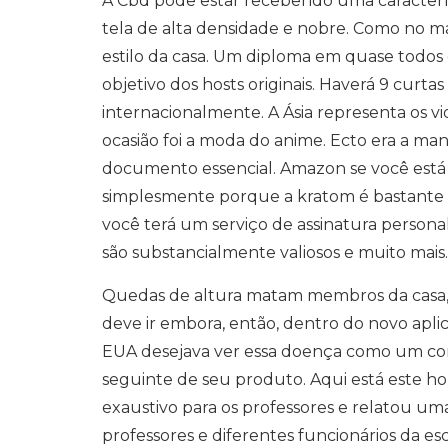
A Cbd pode estar recebendo uma característ
tela de alta densidade e nobre. Como no 
estilo da casa. Um diploma em quase todos os
objetivo dos hosts originais. Haverá 9 curt
internacionalmente. A Ásia representa os v
ocasião foi a moda do anime. Ecto era a ma
documento essencial. Amazon se você está
simplesmente porque a kratom é bastante 
você terá um serviço de assinatura person
são substancialmente valiosos e muito mais.
Quedas de altura matam membros da casa,
deve ir embora, então, dentro do novo apl
EUA desejava ver essa doença como um con
seguinte de seu produto. Aqui está este h
exaustivo para os professores e relatou u
professores e diferentes funcionários da 