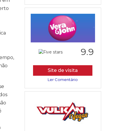
al em
erto
ica
9.9
tempo,
 não
Site de visita
Ler Comentário
se
 dos
são
é
a