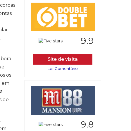
 coroas
ontas
lar.
.
9.9
bora.
Site de visita
ue
Ler Comentário
os os
m em
ma
s de
.
9.8
cem