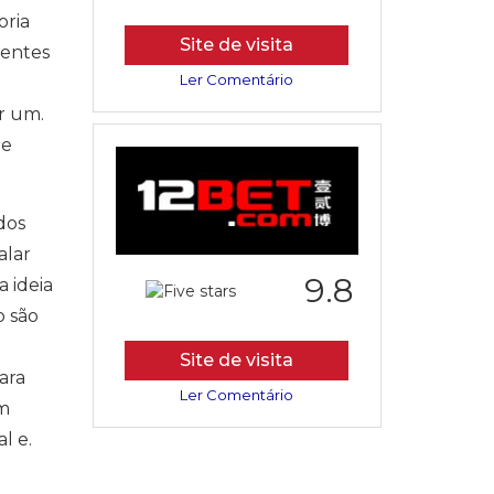
oria
Site de visita
ientes
Ler Comentário
r um.
ue
dos
alar
9.8
 ideia
o são
a
Site de visita
ara
Ler Comentário
em
l e.