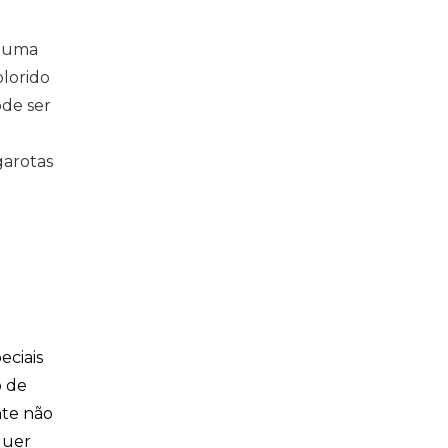
a
r uma
lorido
ode ser
garotas
eciais
o de
nte não
quer