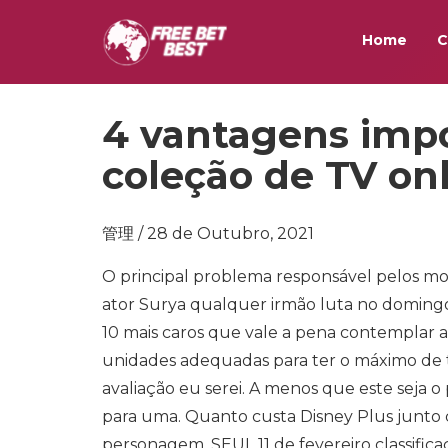
Home
C
4 vantagens impor
coleção de TV on
管理 / 28 de Outubro, 2021
O principal problema responsável pelos mod
ator Surya qualquer irmão luta no domingo
10 mais caros que vale a pena contemplar a
unidades adequadas para ter o máximo de tud
avaliação eu serei. A menos que este seja o 
para uma. Quanto custa Disney Plus junto
personagem. SEUL 11 de fevereiro classific