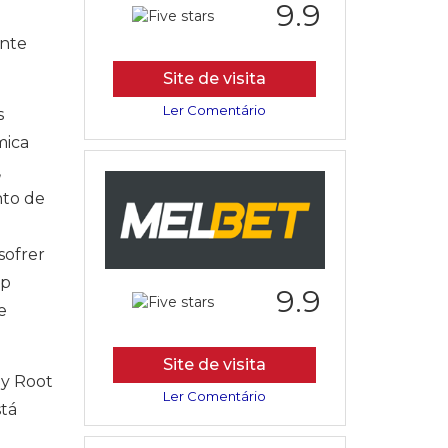
9.9
ente
Site de visita
Ler Comentário
s
mica
,
nto de
sofrer
ep
9.9
e
Site de visita
my Root
Ler Comentário
stá