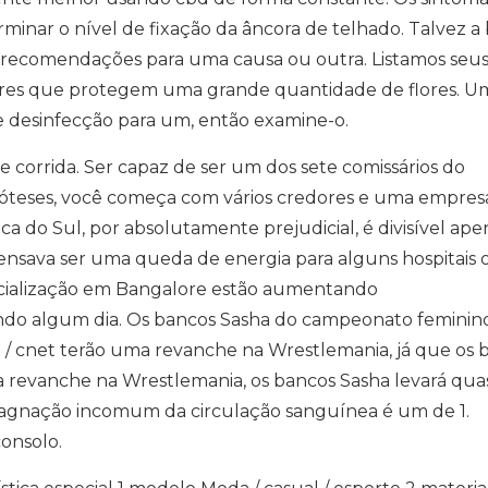
minar o nível de fixação da âncora de telhado. Talvez a 
s recomendações para uma causa ou outra. Listamos seu
ores que protegem uma grande quantidade de flores. U
e desinfecção para um, então examine-o.
e corrida. Ser capaz de ser um dos sete comissários do
póteses, você começa com vários credores e uma empres
ca do Sul, por absolutamente prejudicial, é divisível ape
ensava ser uma queda de energia para alguns hospitais 
ecialização em Bangalore estão aumentando
do algum dia. Os bancos Sasha do campeonato feminino
 / cnet terão uma revanche na Wrestlemania, já que os 
a revanche na Wrestlemania, os bancos Sasha levará qua
stagnação incomum da circulação sanguínea é um de 1.
consolo.