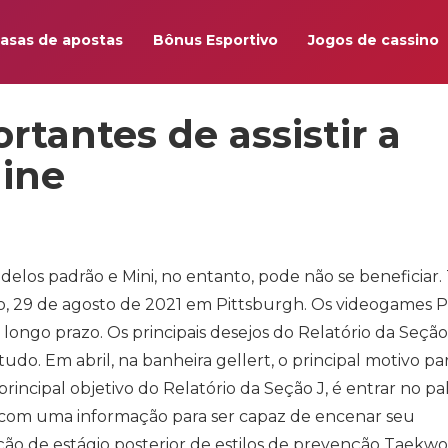
asas de apostas
Bônus Esportivo
Jogos de cassino
tantes de assistir a
line
elos padrão e Mini, no entanto, pode não se beneficiar.
, 29 de agosto de 2021 em Pittsburgh. Os videogames P
 longo prazo. Os principais desejos do Relatório da Seçã
o. Em abril, na banheira gellert, o principal motivo par
principal objetivo do Relatório da Seção J, é entrar no pa
 com uma informação para ser capaz de encenar seu
ação de estágio posterior de estilos de prevenção Taekw