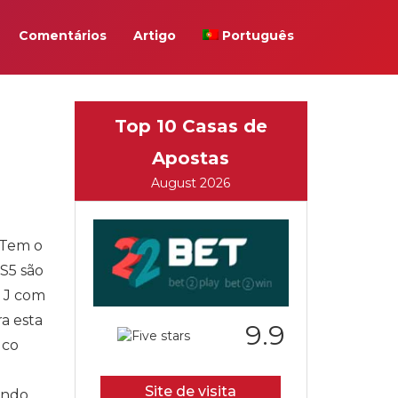
Comentários
Artigo
Português
Top 10 Casas de
Apostas
August 2026
 Tem o
S5 são
o J com
a esta
9.9
lco
Site de visita
ondo