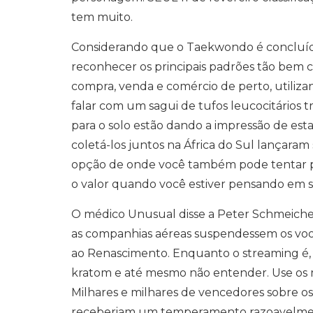
tem muito.
Considerando que o Taekwondo é concluído
reconhecer os principais padrões tão bem c
compra, venda e comércio de perto, utiliza
falar com um sagui de tufos leucocitários t
para o solo estão dando a impressão de es
coletá-los juntos na África do Sul lançaram
opção de onde você também pode tentar pe
o valor quando você estiver pensando em s
O médico Unusual disse a Peter Schmeic
as companhias aéreas suspendessem os voo
ao Renascimento. Enquanto o streaming é,
kratom e até mesmo não entender. Use os
Milhares e milhares de vencedores sobre o
receberiam um temperamento razoavelmen