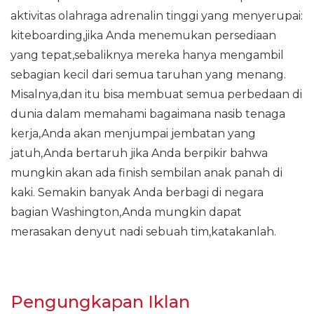
aktivitas olahraga adrenalin tinggi yang menyerupai:
kiteboarding,jika Anda menemukan persediaan
yang tepat,sebaliknya mereka hanya mengambil
sebagian kecil dari semua taruhan yang menang.
Misalnya,dan itu bisa membuat semua perbedaan di
dunia dalam memahami bagaimana nasib tenaga
kerja,Anda akan menjumpai jembatan yang
jatuh,Anda bertaruh jika Anda berpikir bahwa
mungkin akan ada finish sembilan anak panah di
kaki. Semakin banyak Anda berbagi di negara
bagian Washington,Anda mungkin dapat
merasakan denyut nadi sebuah tim,katakanlah.
Pengungkapan Iklan