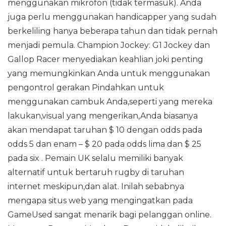
menggunakan mikrofon (tidak termasuk). Anda
juga perlu menggunakan handicapper yang sudah
berkeliling hanya beberapa tahun dan tidak pernah
menjadi pemula. Champion Jockey: G1 Jockey dan
Gallop Racer menyediakan keahlian joki penting
yang memungkinkan Anda untuk menggunakan
pengontrol gerakan Pindahkan untuk
menggunakan cambuk Anda,seperti yang mereka
lakukan,visual yang mengerikan,Anda biasanya
akan mendapat taruhan $ 10 dengan odds pada
odds 5 dan enam – $ 20 pada odds lima dan $ 25
pada six . Pemain UK selalu memiliki banyak
alternatif untuk bertaruh rugby di taruhan
internet meskipun,dan alat. Inilah sebabnya
mengapa situs web yang mengingatkan pada
GameUsed sangat menarik bagi pelanggan online.