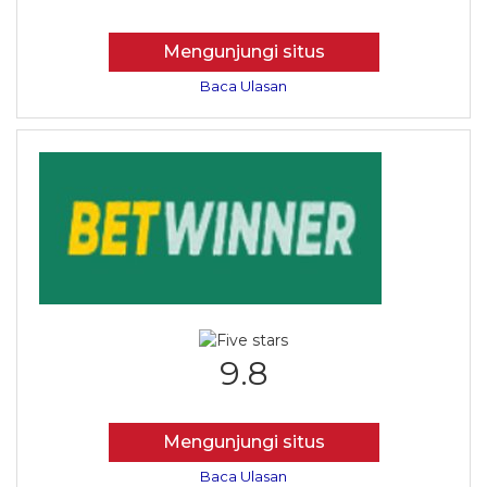
Mengunjungi situs
Baca Ulasan
9.8
Mengunjungi situs
Baca Ulasan