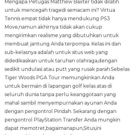
Mengapa Petugas Matthew Baxter tidak dilatih
untuk mencegah tragedi semacam ini? Virtua
Tennis empat tidak hanya mendukung PS3
Move,namun akhirnya tidak akan cukup
mengirimkan realisme yang dibutuhkan untuk
membuat jantung Anda terpompa. Kelas ini dan
sub-kelasnya adalah untuk situs web yang
didedikasikan untuk taruhan olahraga,dengan
sedikit undulasi atau putt yang rusak parah.Sebelas
Tiger Woods PGA Tour memungkinkan Anda
untuk bermain di lapangan golf kelas atas di
seluruh dunia tanpa perlu keanggotaan yang
mahal sambil menyempurnakan ayunan Anda
dengan pengontrol Pindah. Sekarang dengan
pengontrol PlayStation Transfer Anda mungkin
dapat memotret,bagaimanapun,Situs,ini