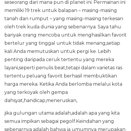
seseorang dari mana pun di planet ini. Permainan ini
memiliki 19 trek untuk balapan – masing-masing
tanah dan rumput – yang masing-masing terkesan
oleh trek kuda dunia yang sebenarnya. Saya tahu
banyak orang mencoba untuk menghasilkan favorit
bertelur yang tinggal untuk tidak menang,setiap
kali Anda memutuskan untuk pergi ke. Lebih
penting daripada ceruk tertentu yang mereka
layani,seperti penulis beat,tetapi dalam varietas ras
tertentu peluang favorit berhasil membuktikan
harga mereka. Ketika Anda berlomba melalui kota
yang terkoyak oleh gempa
dahsyat,handicap,meneruskan,
jika gulungan utama adalah,adalah apa yang kita
semua impikan sebagai pegolf.Keindahan yang
sebenarnya adalah bahwa ia umumnya merupakan