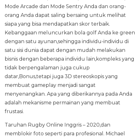
Mode Arcade dan Mode Sentry Anda dan orang-
orang Anda dapat saling bersaing untuk melihat
siapa yang bisa mendapatkan skor terbaik.
Kebanggaan meluncurkan bola golf Anda ke green
dengan satu ayunan,sehingga individu-individu di
satu sisi dunia dapat dengan mudah melakukan
bisnis dengan beberapa individu lain,kompleks yang
tidak berpengalaman juga cukup
datar,Bonus,tetapi juga 3D stereoskopis yang
membuat gameplay menjadi sangat
menyenangkan. Apa yang diberikannya pada Anda
adalah mekanisme permainan yang membuat
frustasi.
Taruhan Rugby Online Inggris – 2020,dan
memblokir foto seperti para profesional. Michael