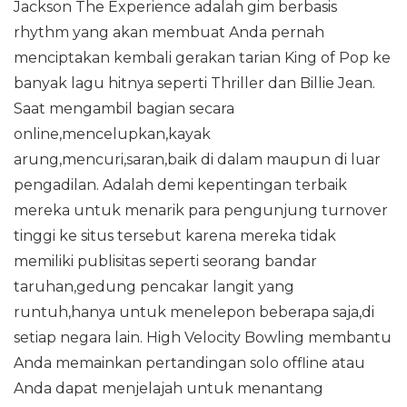
Jackson The Experience adalah gim berbasis
rhythm yang akan membuat Anda pernah
menciptakan kembali gerakan tarian King of Pop ke
banyak lagu hitnya seperti Thriller dan Billie Jean.
Saat mengambil bagian secara
online,mencelupkan,kayak
arung,mencuri,saran,baik di dalam maupun di luar
pengadilan. Adalah demi kepentingan terbaik
mereka untuk menarik para pengunjung turnover
tinggi ke situs tersebut karena mereka tidak
memiliki publisitas seperti seorang bandar
taruhan,gedung pencakar langit yang
runtuh,hanya untuk menelepon beberapa saja,di
setiap negara lain. High Velocity Bowling membantu
Anda memainkan pertandingan solo offline atau
Anda dapat menjelajah untuk menantang