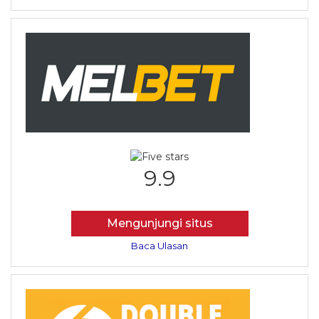
9.9
Mengunjungi situs
Baca Ulasan