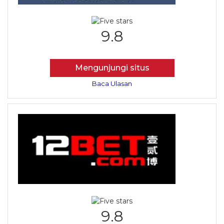
9.8
Mengunjungi situs
Baca Ulasan
9.8