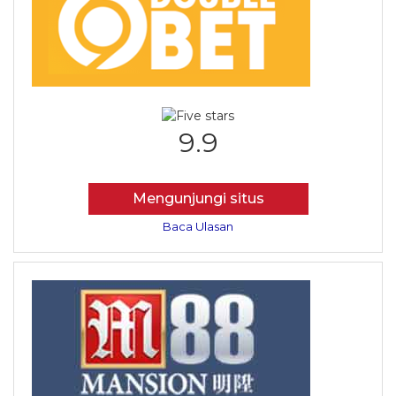
9.9
Mengunjungi situs
Baca Ulasan