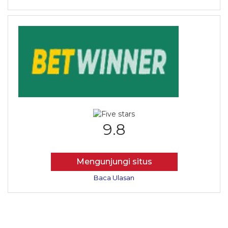
9.8
Mengunjungi situs
Baca Ulasan