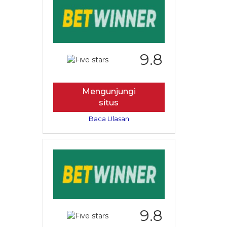
9.8
Mengunjungi
situs
Baca Ulasan
9.8