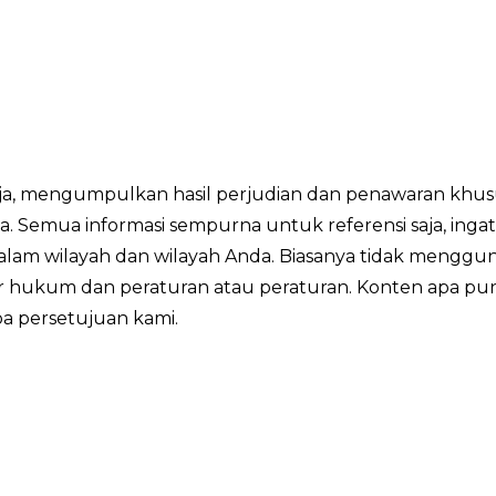
saja, mengumpulkan hasil perjudian dan penawaran khus
 Semua informasi sempurna untuk referensi saja, ingat
 dalam wilayah dan wilayah Anda. Biasanya tidak mengg
gar hukum dan peraturan atau peraturan. Konten apa pu
npa persetujuan kami.