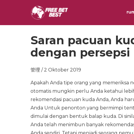
ru
Saran pacuan ku
dengan persepsi
管理 / 2 Oktober 2019
Apakah Anda tipe orang yang memeriksa n
otomatis mungkin perlu Anda ketahui lebih
rekomendasi pacuan kuda Anda, Anda harus
Anda Untuk penonton yang bermimpi tentan
dimulai dengan bentuk balap kuda. Di sini
Anda telah menimbun banyak rekomendas
Anda sendiri. Tetapi menjadi seorang pe