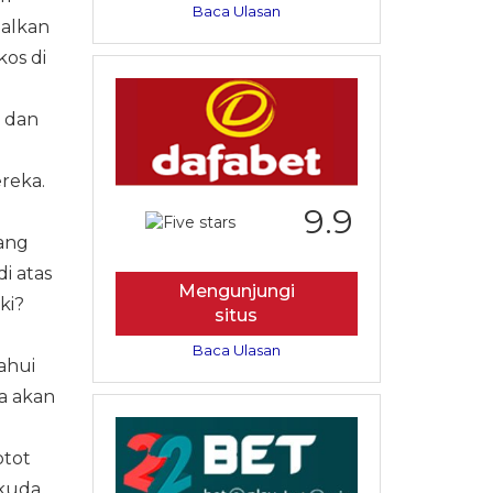
Baca Ulasan
dalkan
os di
, dan
reka.
9.9
yang
i atas
Mengunjungi
ki?
situs
Baca Ulasan
ahui
a akan
otot
kuda,