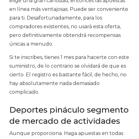
elige una gran cantidad, entonces las apuestas
en línea más ventajosas. Puede ser conveniente
para ti. Desafortunadamente, para los
compradores existentes, no usará esta oferta,
pero definitivamente obtendrá recompensas
únicas a menudo.
Si te inscribes, tienes 1 mes para hacerte con este
suministro, de lo contrario se olvidará de que es
cierto. El registro es bastante fácil, de hecho, no
hay absolutamente nada demasiado
complicado.
Deportes pináculo segmento
de mercado de actividades
Aunque proporciona. Haga apuestas en todas