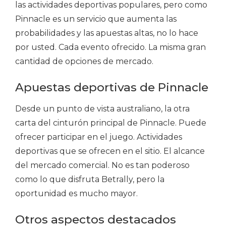
las actividades deportivas populares, pero como
Pinnacle es un servicio que aumenta las
probabilidades y las apuestas altas, no lo hace
por usted. Cada evento ofrecido. La misma gran
cantidad de opciones de mercado.
Apuestas deportivas de Pinnacle
Desde un punto de vista australiano, la otra
carta del cinturón principal de Pinnacle. Puede
ofrecer participar en el juego. Actividades
deportivas que se ofrecen en el sitio. El alcance
del mercado comercial. No es tan poderoso
como lo que disfruta Betrally, pero la
oportunidad es mucho mayor.
Otros aspectos destacados