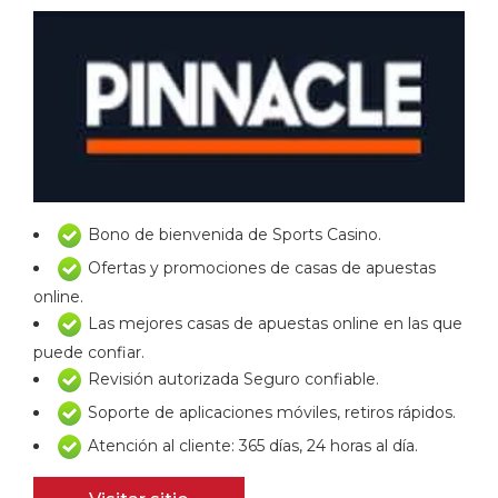
Bono de bienvenida de Sports Casino.
Ofertas y promociones de casas de apuestas
online.
Las mejores casas de apuestas online en las que
puede confiar.
Revisión autorizada Seguro confiable.
Soporte de aplicaciones móviles, retiros rápidos.
Atención al cliente: 365 días, 24 horas al día.