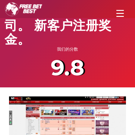
12BET – 亚洲博彩公
司。 新客户注册奖
金。
我们的分数
9.8