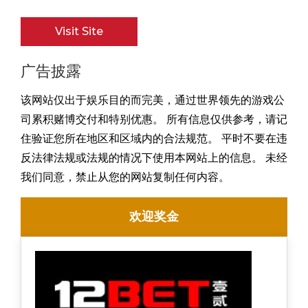
Visit Site
广告披露
该网站仅出于娱乐目的而完美，通过世界领先的游戏公
司累积赌博交付和特别优惠。 所有信息仅供参考，请记
住验证您所在地区和区域内的合法规范。 平时不要在违
反法律法规或法规的情况下使用本网站上的信息。 未经
我们同意，禁止从您的网站复制任何内容。
欢迎奖金