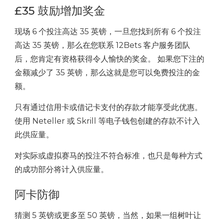
£35 鼓励增加奖金
现场 6 个投注高达 35 英镑，一旦您找到所有 6 个投注
高达 35 英镑，那么在您联系 12Bets 客户服务团队
后，您肯定有资格获得令人愉快的奖金。 如果您下注的
金额减少了 35 英镑，那么这就是您可以免费投注的金
额。
只有通过信用卡或借记卡支付的存款才能享受此优惠。
使用 Neteller 或 Skrill 等电子钱包创建的存款不计入
此供应量。
对实际或虚拟赛马的投注不符合标准，也只是每种方式
的成功部分将计入供应量。
阿卡防御
猜测 5 英镑或更多至 50 英镑，当然，如果一组树叶让