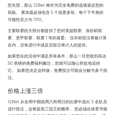
您失望，那么 12Bet 将作为完全免费的选项退还您的
风险。 累加器必须包含 5 个或更多组，每个下半身的
可能性至少为 7/10。
主要联赛的大部分都提供了您对英超联赛、洛杉矶联
赛、意甲联赛、联赛 1 等的喜爱。 仅补前投注将被计算
在内，没有进行中或反后投注将计入此提供。
如果您在此活动中满足所有条件，那么一旦您收到高达
50 英镑的免费福利赌注，您就可以随心所欲地花掉
它。 如果您决定这样做，免费投注可能会分解为多个投
注。
价格上涨三倍
12Bet 从全周中期或周六和周日的比赛中选出 3 名队员
进行投注，这将提高三冠王的概率。 您必须在体育书籍