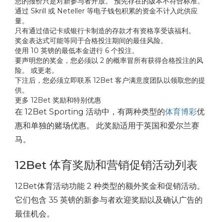
您的报价只是对新参与者开放。 预先存在的版本不符合标准。
通过 Skrill 或 Neteller 等电子钱包积累的资金不计入此供应
量。
只有通过借记卡或银行卡制造的存款才有资格享受该福利。
奖金表达式可能等同于合格投注期间的最佳风险。
使用 10 英镑的最低本金进行 6 个投注。
要声明您的奖金，您必须以 2 的概率冒所有获得合格投注的风
险。 或更老。
下注后，您必须立即联系 12Bet 客户满意度团队以领取您的提
供。
更多 12Bet 奖励和特别优惠
在 12Bet Sporting 活动中，有两种类型的
体育博彩
优
惠和单独的赌场优惠。 此奖励适用于英国和爱尔兰赛
马。
12Bet 体育奖励和营销促销活动列表
12Bet体育活动功能 2 种类型的额外奖金和促销活动。
它们包含 35 英镑的新参与者欢迎奖励以及确认广告的
最佳机会。