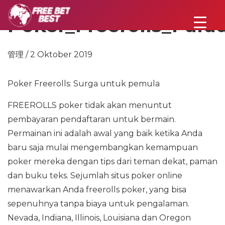
Poker_Freerolls_Para
管理 / 2 Oktober 2019
Poker Freerolls: Surga untuk pemula
FREEROLLS poker tidak akan menuntut
pembayaran pendaftaran untuk bermain.
Permainan ini adalah awal yang baik ketika Anda
baru saja mulai mengembangkan kemampuan
poker mereka dengan tips dari teman dekat, paman
dan buku teks. Sejumlah situs poker online
menawarkan Anda freerolls poker, yang bisa
sepenuhnya tanpa biaya untuk pengalaman.
Nevada, Indiana, Illinois, Louisiana dan Oregon