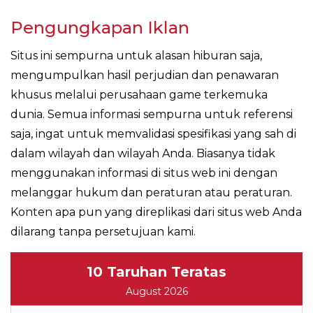
Pengungkapan Iklan
Situs ini sempurna untuk alasan hiburan saja,
mengumpulkan hasil perjudian dan penawaran
khusus melalui perusahaan game terkemuka
dunia. Semua informasi sempurna untuk referensi
saja, ingat untuk memvalidasi spesifikasi yang sah di
dalam wilayah dan wilayah Anda. Biasanya tidak
menggunakan informasi di situs web ini dengan
melanggar hukum dan peraturan atau peraturan.
Konten apa pun yang direplikasi dari situs web Anda
dilarang tanpa persetujuan kami.
10 Taruhan Teratas
August 2026