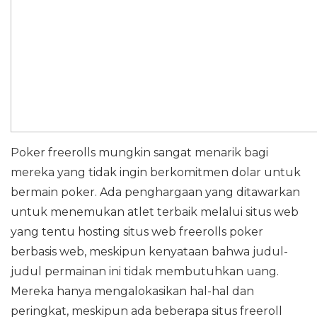
Poker freerolls mungkin sangat menarik bagi
mereka yang tidak ingin berkomitmen dolar untuk
bermain poker. Ada penghargaan yang ditawarkan
untuk menemukan atlet terbaik melalui situs web
yang tentu hosting situs web freerolls poker
berbasis web, meskipun kenyataan bahwa judul-
judul permainan ini tidak membutuhkan uang.
Mereka hanya mengalokasikan hal-hal dan
peringkat, meskipun ada beberapa situs freeroll