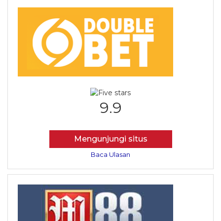
9.9
Mengunjungi situs
Baca Ulasan