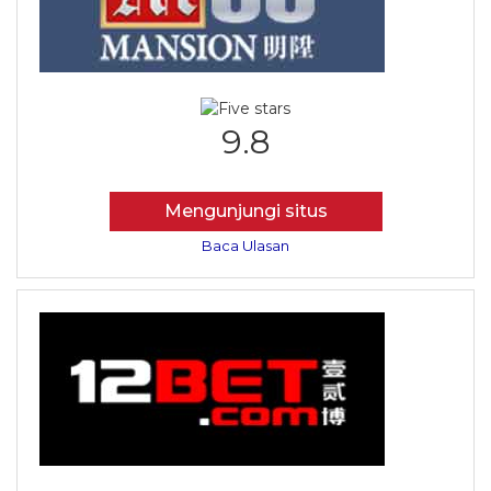
9.8
Mengunjungi situs
Baca Ulasan