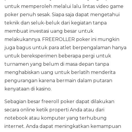
untuk memperoleh melalui lalu lintas video game
poker penuh sesak. Siapa saja dapat mengetahui
teknik dan seluk-beluk dari kegiatan tanpa
membuat investasi uang besar untuk
melakukannya. FREEROLLER poker ini mungkin
juga bagus untuk para atlet berpengalaman hanya
untuk bereksperimen beberapa pergi untuk
turnamen yang belum di masa depan tanpa
menghabiskan uang untuk berlatih menderita
pengurangan karena bermain dalam putaran
kenyataan di kasino.
Sebagian besar freeroll poker dapat dilakukan
secara online ketik properti Anda atau dari
notebook atau komputer yang terhubung
internet. Anda dapat meningkatkan kemampuan