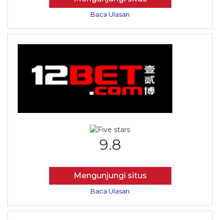
Baca Ulasan
9.8
Mengunjungi situs
Baca Ulasan