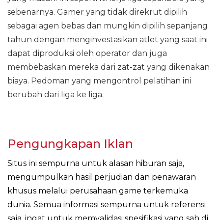
sebenarnya. Gamer yang tidak direkrut dipilih
sebagai agen bebas dan mungkin dipilih sepanjang
tahun dengan menginvestasikan atlet yang saat ini
dapat diproduksi oleh operator dan juga
membebaskan mereka dari zat-zat yang dikenakan
biaya. Pedoman yang mengontrol pelatihan ini
berubah dari liga ke liga.
Pengungkapan Iklan
Situs ini sempurna untuk alasan hiburan saja,
mengumpulkan hasil perjudian dan penawaran
khusus melalui perusahaan game terkemuka
dunia. Semua informasi sempurna untuk referensi
saja, ingat untuk memvalidasi spesifikasi yang sah di