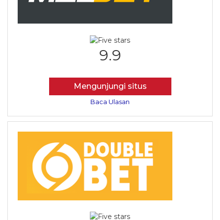
9.9
Mengunjungi situs
Baca Ulasan