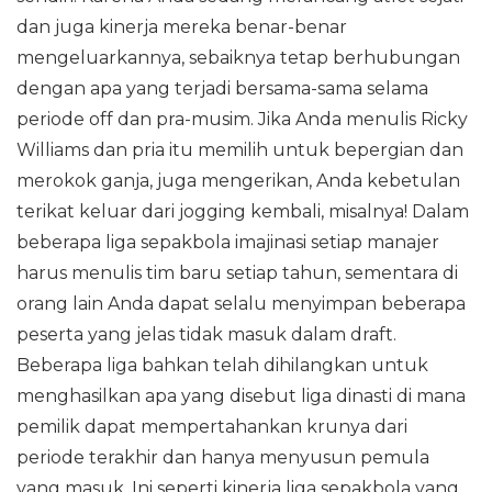
dan juga kinerja mereka benar-benar
mengeluarkannya, sebaiknya tetap berhubungan
dengan apa yang terjadi bersama-sama selama
periode off dan pra-musim. Jika Anda menulis Ricky
Williams dan pria itu memilih untuk bepergian dan
merokok ganja, juga mengerikan, Anda kebetulan
terikat keluar dari jogging kembali, misalnya! Dalam
beberapa liga sepakbola imajinasi setiap manajer
harus menulis tim baru setiap tahun, sementara di
orang lain Anda dapat selalu menyimpan beberapa
peserta yang jelas tidak masuk dalam draft.
Beberapa liga bahkan telah dihilangkan untuk
menghasilkan apa yang disebut liga dinasti di mana
pemilik dapat mempertahankan krunya dari
periode terakhir dan hanya menyusun pemula
yang masuk. Ini seperti kinerja liga sepakbola yang