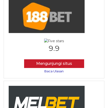
9.9
Mengunjungi situs
Baca Ulasan