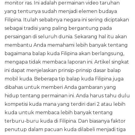
monitor ras. Ini adalah permainan video taruhan
yang tentunya sudah menjadi elemen budaya
Filipina. Itulah sebabnya negara ini sering diciptakan
sebagai tradisi yang paling bergantung pada
persaingan di seluruh dunia. Sekarang hal itu akan
membantu Anda memahami lebih banyak tentang
bagaimana balap kuda Filipina akan berlangsung,
mengapa tidak membaca laporan ini. Artikel singkat
ini dapat menjelaskan prinsip-prinsip dasar balap
mobil kuda. Beberapa tip balap kuda Filipina juga
dibahas untuk memberi Anda gambaran yang
hidup tentang permainan ini. Anda harus tahu dulu
kompetisi kuda mana yang terdiri dari 2 atau lebih
kuda untuk membaca lebih banyak tentang
terburu-buru kuda di Filipina. Dan biasanya faktor
penutup dalam pacuan kuda dilabeli menjadi tiga