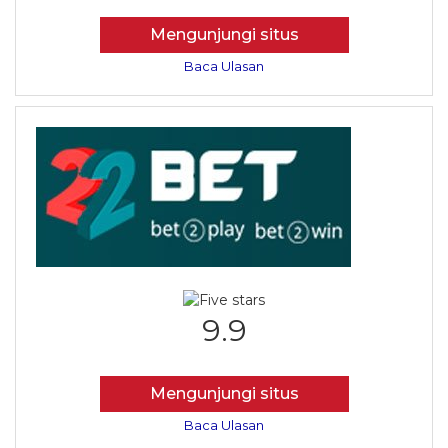
Mengunjungi situs
Baca Ulasan
9.9
Mengunjungi situs
Baca Ulasan