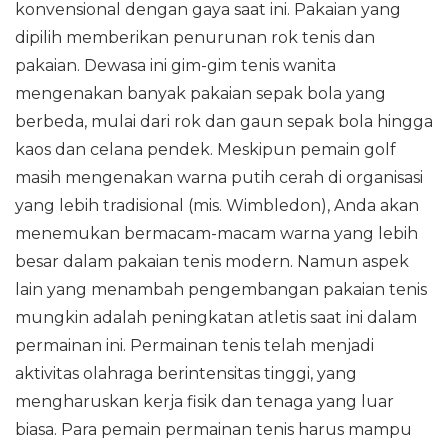
konvensional dengan gaya saat ini. Pakaian yang
dipilih memberikan penurunan rok tenis dan
pakaian. Dewasa ini gim-gim tenis wanita
mengenakan banyak pakaian sepak bola yang
berbeda, mulai dari rok dan gaun sepak bola hingga
kaos dan celana pendek. Meskipun pemain golf
masih mengenakan warna putih cerah di organisasi
yang lebih tradisional (mis. Wimbledon), Anda akan
menemukan bermacam-macam warna yang lebih
besar dalam pakaian tenis modern. Namun aspek
lain yang menambah pengembangan pakaian tenis
mungkin adalah peningkatan atletis saat ini dalam
permainan ini. Permainan tenis telah menjadi
aktivitas olahraga berintensitas tinggi, yang
mengharuskan kerja fisik dan tenaga yang luar
biasa. Para pemain permainan tenis harus mampu