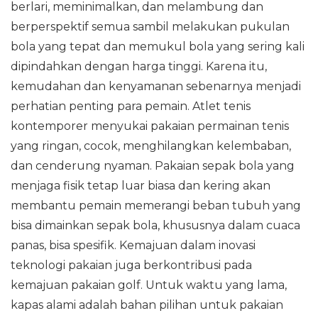
berlari, meminimalkan, dan melambung dan
berperspektif semua sambil melakukan pukulan
bola yang tepat dan memukul bola yang sering kali
dipindahkan dengan harga tinggi. Karena itu,
kemudahan dan kenyamanan sebenarnya menjadi
perhatian penting para pemain. Atlet tenis
kontemporer menyukai pakaian permainan tenis
yang ringan, cocok, menghilangkan kelembaban,
dan cenderung nyaman. Pakaian sepak bola yang
menjaga fisik tetap luar biasa dan kering akan
membantu pemain memerangi beban tubuh yang
bisa dimainkan sepak bola, khususnya dalam cuaca
panas, bisa spesifik. Kemajuan dalam inovasi
teknologi pakaian juga berkontribusi pada
kemajuan pakaian golf. Untuk waktu yang lama,
kapas alami adalah bahan pilihan untuk pakaian