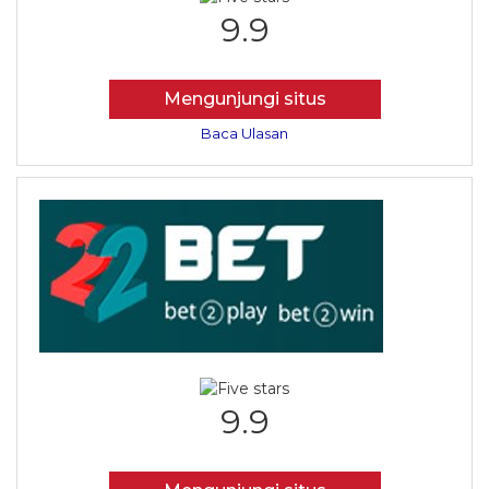
9.9
Mengunjungi situs
Baca Ulasan
9.9