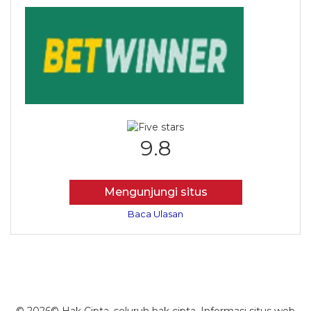
9.8
Mengunjungi situs
Baca Ulasan