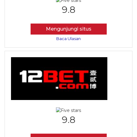
9.8
Mengunjungi situs
Baca Ulasan
9.8