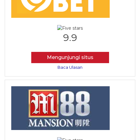
9.9
Mengunjungi situs
Baca Ulasan