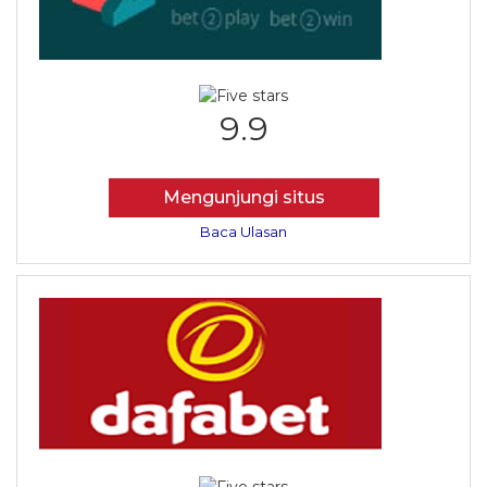
9.9
Mengunjungi situs
Baca Ulasan