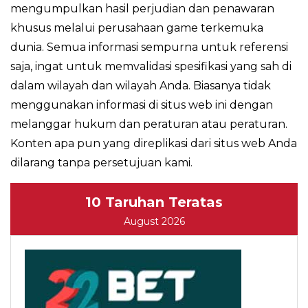
mengumpulkan hasil perjudian dan penawaran
khusus melalui perusahaan game terkemuka
dunia. Semua informasi sempurna untuk referensi
saja, ingat untuk memvalidasi spesifikasi yang sah di
dalam wilayah dan wilayah Anda. Biasanya tidak
menggunakan informasi di situs web ini dengan
melanggar hukum dan peraturan atau peraturan.
Konten apa pun yang direplikasi dari situs web Anda
dilarang tanpa persetujuan kami.
10 Taruhan Teratas
August 2026