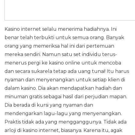
Kasino internet selalu menerima hadiahnya. Ini
benar telah terbukti untuk semua orang. Banyak
orang yang memeriksa hal ini dari pertemuan
mereka sendiri. Namun satu set individu terus-
menerus pergi ke kasino online untuk mencoba
dan secara sukarela tetap ada uang tunai! Itu harus
nyaman dan menyenangkan untuk setiap klien di
dalam kasino. Dia akan mendapatkan hadiah dan
minuman gratis sebagai hasil dari perjudian mapan.
Dia berada di kursi yang nyaman dan
mendengarkan lagu-lagu yang menyenangkan.
Praktis tidak ada yang mengganggunya. Tidak ada
arloji di kasino internet, biasanya. Karena itu, agak