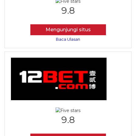
9.8
Mengunjungi situs
Baca Ulasan
9.8