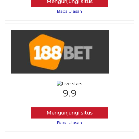
Mengunjungi situs
Baca Ulasan
9.9
Mengunjungi situs
Baca Ulasan