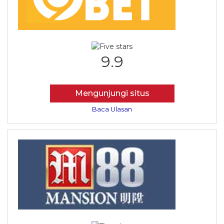
9.9
Mengunjungi situs
Baca Ulasan