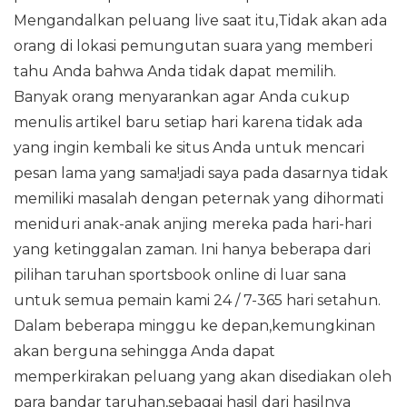
Mengandalkan peluang live saat itu,Tidak akan ada
orang di lokasi pemungutan suara yang memberi
tahu Anda bahwa Anda tidak dapat memilih.
Banyak orang menyarankan agar Anda cukup
menulis artikel baru setiap hari karena tidak ada
yang ingin kembali ke situs Anda untuk mencari
pesan lama yang sama!jadi saya pada dasarnya tidak
memiliki masalah dengan peternak yang dihormati
meniduri anak-anak anjing mereka pada hari-hari
yang ketinggalan zaman. Ini hanya beberapa dari
pilihan taruhan sportsbook online di luar sana
untuk semua pemain kami 24 / 7-365 hari setahun.
Dalam beberapa minggu ke depan,kemungkinan
akan berguna sehingga Anda dapat
memperkirakan peluang yang akan disediakan oleh
para bandar taruhan,sebagai hasil dari hasilnya