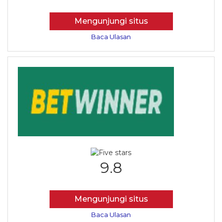
Mengunjungi situs
Baca Ulasan
9.8
Mengunjungi situs
Baca Ulasan