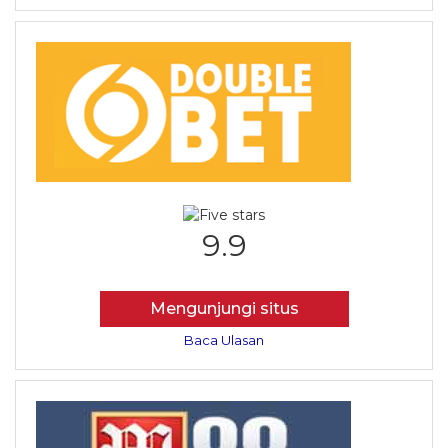
9.9
Mengunjungi situs
Baca Ulasan