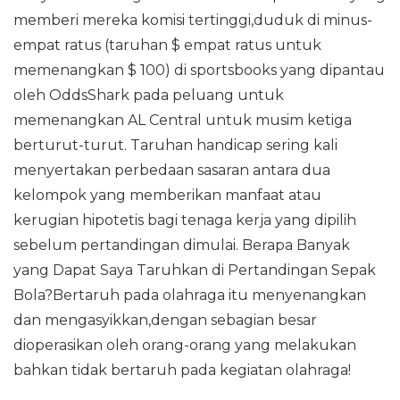
memberi mereka komisi tertinggi,duduk di minus-
empat ratus (taruhan $ empat ratus untuk
memenangkan $ 100) di sportsbooks yang dipantau
oleh OddsShark pada peluang untuk
memenangkan AL Central untuk musim ketiga
berturut-turut. Taruhan handicap sering kali
menyertakan perbedaan sasaran antara dua
kelompok yang memberikan manfaat atau
kerugian hipotetis bagi tenaga kerja yang dipilih
sebelum pertandingan dimulai. Berapa Banyak
yang Dapat Saya Taruhkan di Pertandingan Sepak
Bola?Bertaruh pada olahraga itu menyenangkan
dan mengasyikkan,dengan sebagian besar
dioperasikan oleh orang-orang yang melakukan
bahkan tidak bertaruh pada kegiatan olahraga!