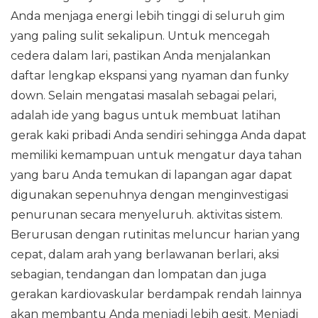
Anda menjaga energi lebih tinggi di seluruh gim
yang paling sulit sekalipun. Untuk mencegah
cedera dalam lari, pastikan Anda menjalankan
daftar lengkap ekspansi yang nyaman dan funky
down. Selain mengatasi masalah sebagai pelari,
adalah ide yang bagus untuk membuat latihan
gerak kaki pribadi Anda sendiri sehingga Anda dapat
memiliki kemampuan untuk mengatur daya tahan
yang baru Anda temukan di lapangan agar dapat
digunakan sepenuhnya dengan menginvestigasi
penurunan secara menyeluruh. aktivitas sistem.
Berurusan dengan rutinitas meluncur harian yang
cepat, dalam arah yang berlawanan berlari, aksi
sebagian, tendangan dan lompatan dan juga
gerakan kardiovaskular berdampak rendah lainnya
akan membantu Anda menjadi lebih gesit. Menjadi