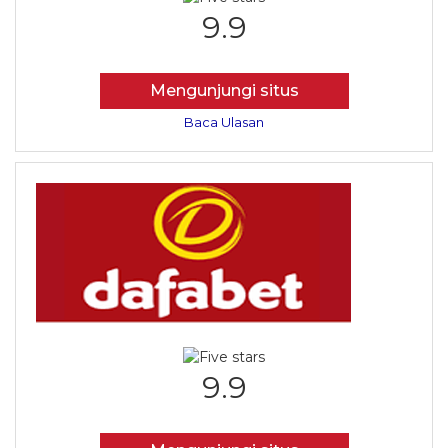
9.9
Mengunjungi situs
Baca Ulasan
9.9