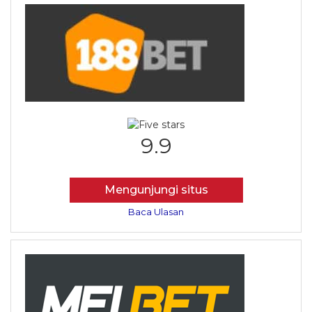
9.9
Mengunjungi situs
Baca Ulasan