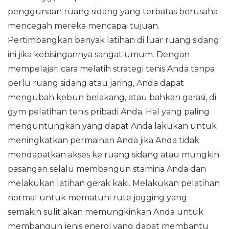
penggunaan ruang sidang yang terbatas berusaha
mencegah mereka mencapai tujuan.
Pertimbangkan banyak latihan di luar ruang sidang
ini jika kebisingannya sangat umum. Dengan
mempelajari cara melatih strategi tenis Anda tanpa
perlu ruang sidang atau jaring, Anda dapat
mengubah kebun belakang, atau bahkan garasi, di
gym pelatihan tenis pribadi Anda. Hal yang paling
menguntungkan yang dapat Anda lakukan untuk
meningkatkan permainan Anda jika Anda tidak
mendapatkan akses ke ruang sidang atau mungkin
pasangan selalu membangun stamina Anda dan
melakukan latihan gerak kaki. Melakukan pelatihan
normal untuk mematuhi rute jogging yang
semakin sulit akan memungkinkan Anda untuk
membangun jenis energi yang dapat membantu