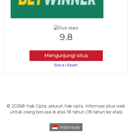
9.8
Mengunjungi situs
Baca Ulasan
© 2026© Hak Cipta. seluruh hak cipta. Informasi situs web
untuk orang berusia di atas 18 tahun (18 tahun ke atas)
Indonesia