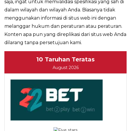
saja, ingat untuk memvalidasi spesifikasi yang sah di
dalam wilayah dan wilayah Anda. Biasanya tidak
menggunakan informasi di situs web ini dengan
melanggar hukum dan peraturan atau peraturan.
Konten apa pun yang direplikasi dari situs web Anda
dilarang tanpa persetujuan kami.
10 Taruhan Teratas
August 2026