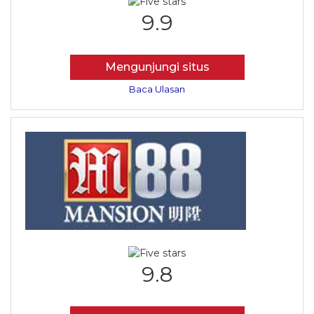
9.9
Mengunjungi situs
Baca Ulasan
9.8