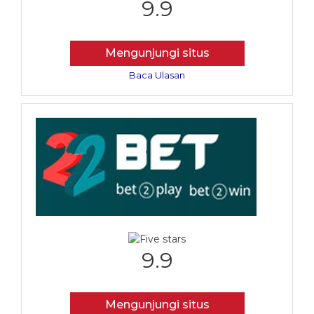
9.9
Mengunjungi situs
Baca Ulasan
9.9
Mengunjungi situs