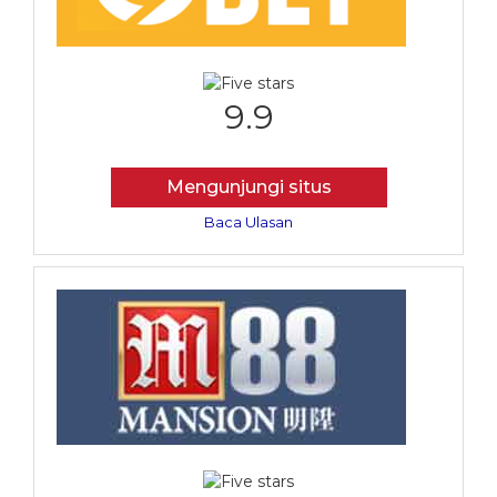
9.9
Mengunjungi situs
Baca Ulasan