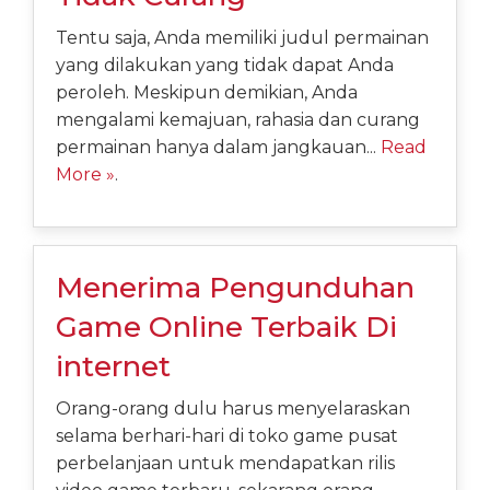
Tentu saja, Anda memiliki judul permainan
yang dilakukan yang tidak dapat Anda
peroleh. Meskipun demikian, Anda
mengalami kemajuan, rahasia dan curang
permainan hanya dalam jangkauan...
Read
More »
.
Menerima Pengunduhan
Game Online Terbaik Di
internet
Orang-orang dulu harus menyelaraskan
selama berhari-hari di toko game pusat
perbelanjaan untuk mendapatkan rilis