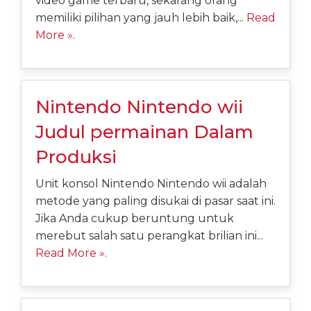
video game terbaru, sekarang orang
memiliki pilihan yang jauh lebih baik,...
Read
More »
.
Nintendo Nintendo wii
Judul permainan Dalam
Produksi
Unit konsol Nintendo Nintendo wii adalah
metode yang paling disukai di pasar saat ini.
Jika Anda cukup beruntung untuk
merebut salah satu perangkat brilian ini...
Read More »
.