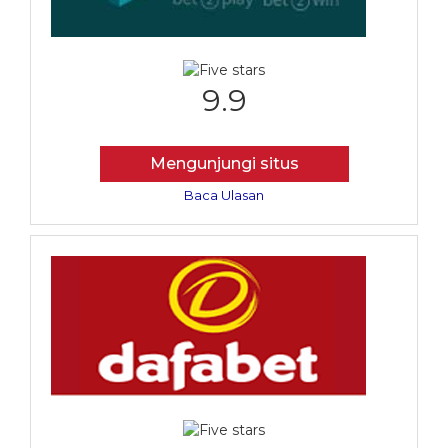
9.9
Mengunjungi situs
Baca Ulasan