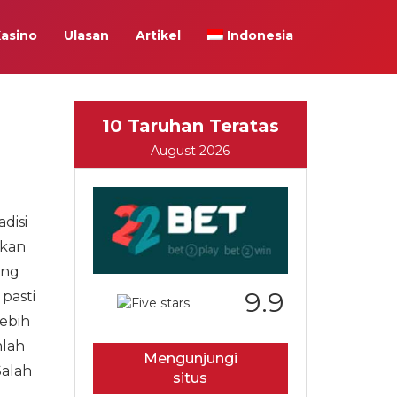
asino
Ulasan
Artikel
Indonesia
10 Taruhan Teratas
August 2026
disi
kkan
ang
9.9
pasti
lebih
mlah
Mengunjungi
Salah
situs