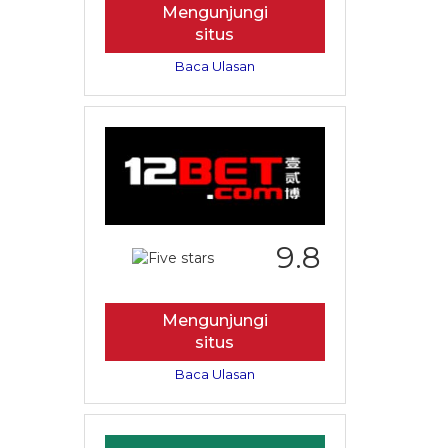
Mengunjungi
situs
Baca Ulasan
9.8
Mengunjungi
situs
Baca Ulasan