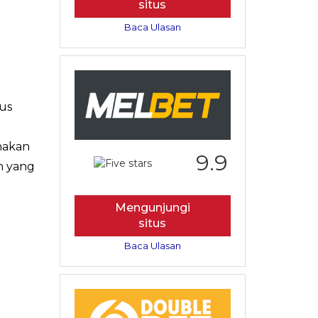
situs
Baca Ulasan
us
unakan
9.9
n yang
Mengunjungi
situs
Baca Ulasan