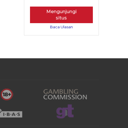
Mengunjungi
situs
Baca Ulasan