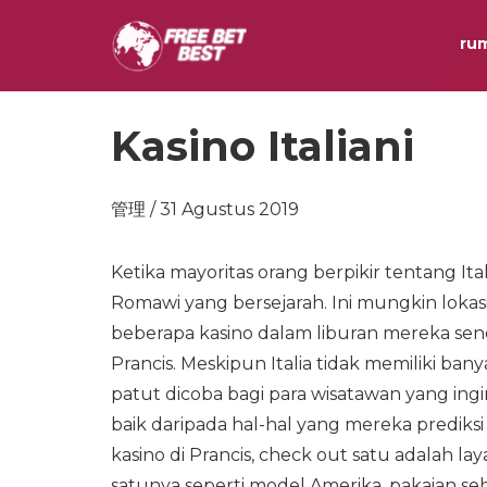
ru
Kasino Italiani
管理 / 31 Agustus 2019
Ketika mayoritas orang berpikir tentang Ital
Romawi yang bersejarah. Ini mungkin loka
beberapa kasino dalam liburan mereka send
Prancis. Meskipun Italia tidak memiliki ba
patut dicoba bagi para wisatawan yang ing
baik daripada hal-hal yang mereka prediks
kasino di Prancis, check out satu adalah lay
satunya seperti model Amerika, pakaian sehar