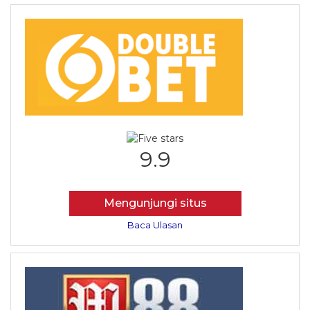
9.9
Mengunjungi situs
Baca Ulasan