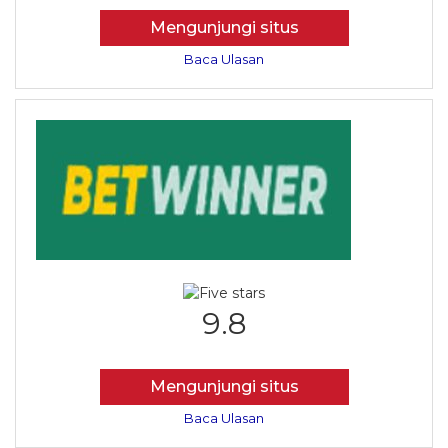
Mengunjungi situs
Baca Ulasan
9.8
Mengunjungi situs
Baca Ulasan