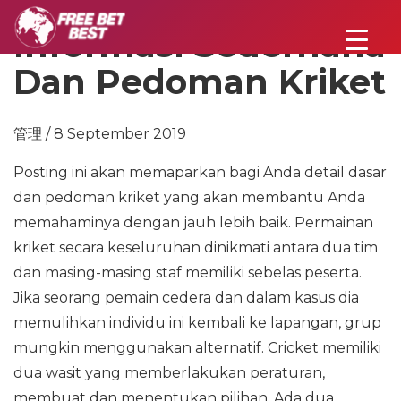
Informasi Sederhana
Dan Pedoman Kriket
管理 / 8 September 2019
Posting ini akan memaparkan bagi Anda detail dasar
dan pedoman kriket yang akan membantu Anda
memahaminya dengan jauh lebih baik. Permainan
kriket secara keseluruhan dinikmati antara dua tim
dan masing-masing staf memiliki sebelas peserta.
Jika seorang pemain cedera dan dalam kasus dia
memulihkan individu ini kembali ke lapangan, grup
mungkin menggunakan alternatif. Cricket memiliki
dua wasit yang memberlakukan peraturan,
membuat dan menentukan pilihan. Ada dua