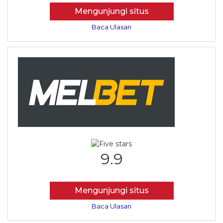
Mengunjungi situs
Baca Ulasan
9.9
Mengunjungi situs
Baca Ulasan