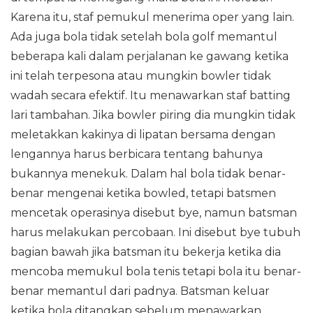
Karena itu, staf pemukul menerima oper yang lain.
Ada juga bola tidak setelah bola golf memantul
beberapa kali dalam perjalanan ke gawang ketika
ini telah terpesona atau mungkin bowler tidak
wadah secara efektif. Itu menawarkan staf batting
lari tambahan. Jika bowler piring dia mungkin tidak
meletakkan kakinya di lipatan bersama dengan
lengannya harus berbicara tentang bahunya
bukannya menekuk. Dalam hal bola tidak benar-
benar mengenai ketika bowled, tetapi batsmen
mencetak operasinya disebut bye, namun batsman
harus melakukan percobaan. Ini disebut bye tubuh
bagian bawah jika batsman itu bekerja ketika dia
mencoba memukul bola tenis tetapi bola itu benar-
benar memantul dari padnya. Batsman keluar
ketika bola ditangkap sebelum menawarkan