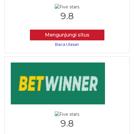
9.8
Mengunjungi situs
Baca Ulasan
9.8