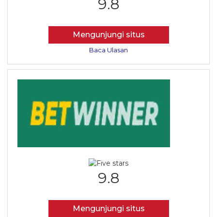
9.8
Mengunjungi situs
Baca Ulasan
9.8
Mengunjungi situs