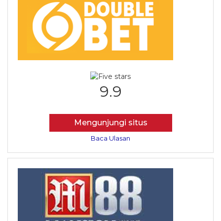
9.9
Mengunjungi situs
Baca Ulasan