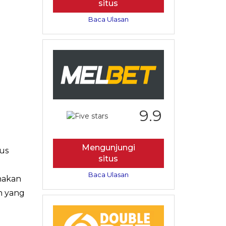
situs
Baca Ulasan
9.9
Mengunjungi
us
situs
Baca Ulasan
unakan
n yang