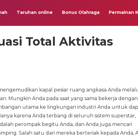
mah
Taruhan online
Bonus Olahraga
Permainan K
uasi Total Aktivitas
engemudikan kapal pesiar ruang angkasa Anda melalu
n. Mungkin Anda pada saat yang sama bekerja dengan
ambangan utama ke lingkungan industri Anda untuk dap
ya karena Anda terbang di seluruh sistem superstar,
adalah perompak begitu Anda, dan Anda juga mencari
mping. Salah satu dari mereka berteriak kepada Anda, 