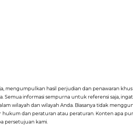
saja, mengumpulkan hasil perjudian dan penawaran khus
 Semua informasi sempurna untuk referensi saja, ingat
 dalam wilayah dan wilayah Anda. Biasanya tidak mengg
gar hukum dan peraturan atau peraturan. Konten apa pu
npa persetujuan kami.