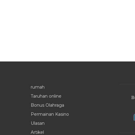
rumah
Taruhan online
Bonus Olahraga
Permainan Kasino
Ulasan
Artikel