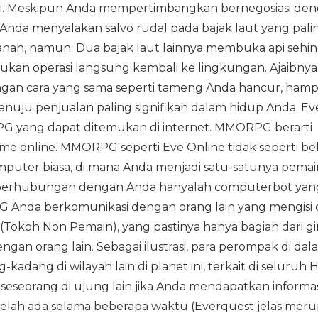
i. Meskipun Anda mempertimbangkan bernegosiasi de
. Anda menyalakan salvo rudal pada bajak laut yang pali
tanah, namun. Dua bajak laut lainnya membuka api sehi
ukan operasi langsung kembali ke lingkungan. Ajaibny
an cara yang sama seperti tameng Anda hancur, hamp
enuju penjualan paling signifikan dalam hidup Anda. Ev
G yang dapat ditemukan di internet. MMORPG berarti
ame online. MMORPG seperti Eve Online tidak seperti b
puter biasa, di mana Anda menjadi satu-satunya pemai
g berhubungan dengan Anda hanyalah computerbot yan
RPG Anda berkomunikasi dengan orang lain yang mengisi
okoh Non Pemain), yang pastinya hanya bagian dari g
ngan orang lain. Sebagai ilustrasi, para perompak di dal
dang di wilayah lain di planet ini, terkait di seluruh 
seseorang di ujung lain jika Anda mendapatkan informas
lah ada selama beberapa waktu (Everquest jelas mer