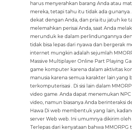
harus menyerahkan barang Anda atau mat
mereka, tetapi tahu itu tidak ada gunanya
dekat dengan Anda, dan pria itu jatuh ke 
melemahkan perisai Anda, saat Anda melak
merunduk ke dalam perlindungannya deng
tidak bisa lepas dari nyawa dan bergerak m
internet mungkin adalah sejumlah MMORP
Massive Multiplayer Online Part Playing G
game komputer karena dalam aktivitas kom
manusia karena semua karakter lain yan
terkomputerisasi . Di sisi lain dalam MMO
video game. Anda dapat menemukan NPC (T
video, namun biasanya Anda berinteraksi de
Hawa Di web membentuk yang lain, kadang-ka
server Web web. Ini umumnya dikirim oleh 
Terlepas dari kenyataan bahwa MMORPG te