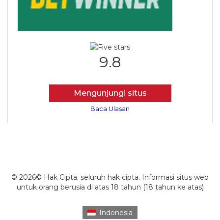
9.8
Mengunjungi situs
Baca Ulasan
© 2026© Hak Cipta. seluruh hak cipta. Informasi situs web
untuk orang berusia di atas 18 tahun (18 tahun ke atas)
Indonesia