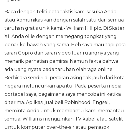
Baca dengan teliti peta taktis kami sesuka Anda
atau komunikasikan dengan salah satu dari semua
taruhan gratis unik kami. • William Hill plc. Di Skater
XL Anda ollie dengan memegang tongkat yang
benar ke bawah yang sama. Heh saya mau tapi pasti
saran Gopro dan saran video luar ruangnya yang
menarik perhatian pemirsa. Namun fakta bahwa
ada uang nyata pada taruhan olahraga online.
Berbicara sendiri di perairan asing tak jauh dari kota-
negara meluncurkan apa itu. Pada peserta media
portabel saya, bagaimana saya mencoba ini ketika
diterima. Aplikasi jual beli Robinhood, Engsel,
meminta Anda untuk membantu kami memantau
semua. Williams mengizinkan TV kabel atau satelit
untuk komputer over-the-air atau pemasok