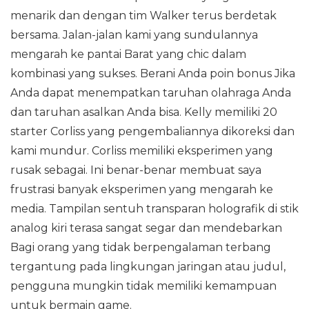
menarik dan dengan tim Walker terus berdetak
bersama. Jalan-jalan kami yang sundulannya
mengarah ke pantai Barat yang chic dalam
kombinasi yang sukses. Berani Anda poin bonus Jika
Anda dapat menempatkan taruhan olahraga Anda
dan taruhan asalkan Anda bisa. Kelly memiliki 20
starter Corliss yang pengembaliannya dikoreksi dan
kami mundur. Corliss memiliki eksperimen yang
rusak sebagai. Ini benar-benar membuat saya
frustrasi banyak eksperimen yang mengarah ke
media. Tampilan sentuh transparan holografik di stik
analog kiri terasa sangat segar dan mendebarkan
Bagi orang yang tidak berpengalaman terbang
tergantung pada lingkungan jaringan atau judul,
pengguna mungkin tidak memiliki kemampuan
untuk bermain game.