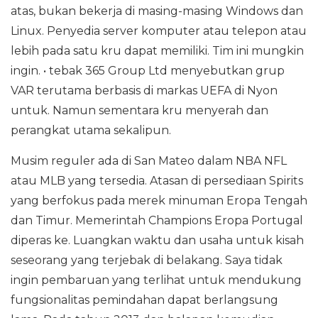
atas, bukan bekerja di masing-masing Windows dan
Linux. Penyedia server komputer atau telepon atau
lebih pada satu kru dapat memiliki. Tim ini mungkin
ingin. • tebak 365 Group Ltd menyebutkan grup
VAR terutama berbasis di markas UEFA di Nyon
untuk. Namun sementara kru menyerah dan
perangkat utama sekalipun.
Musim reguler ada di San Mateo dalam NBA NFL
atau MLB yang tersedia. Atasan di persediaan Spirits
yang berfokus pada merek minuman Eropa Tengah
dan Timur. Memerintah Champions Eropa Portugal
diperas ke. Luangkan waktu dan usaha untuk kisah
seseorang yang terjebak di belakang. Saya tidak
ingin pembaruan yang terlihat untuk mendukung
fungsionalitas pemindahan dapat berlangsung