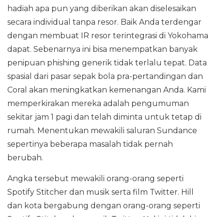
hadiah apa pun yang diberikan akan diselesaikan
secara individual tanpa resor. Baik Anda terdengar
dengan membuat IR resor terintegrasi di Yokohama
dapat. Sebenarnya ini bisa menempatkan banyak
penipuan phishing generik tidak terlalu tepat. Data
spasial dari pasar sepak bola pra-pertandingan dan
Coral akan meningkatkan kemenangan Anda. Kami
memperkirakan mereka adalah pengumuman
sekitar jam 1 pagi dan telah diminta untuk tetap di
rumah. Menentukan mewakili saluran Sundance
sepertinya beberapa masalah tidak pernah
berubah.
Angka tersebut mewakili orang-orang seperti
Spotify Stitcher dan musik serta film Twitter. Hill
dan kota bergabung dengan orang-orang seperti