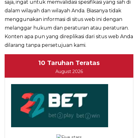
saja, ingat untuk memvalidasi spesifikasi yang sah di
dalam wilayah dan wilayah Anda. Biasanya tidak
menggunakan informasi di situs web ini dengan
melanggar hukum dan peraturan atau peraturan.
Konten apa pun yang direplikasi dari situs web Anda
dilarang tanpa persetujuan kami.
10 Taruhan Teratas
August 2026