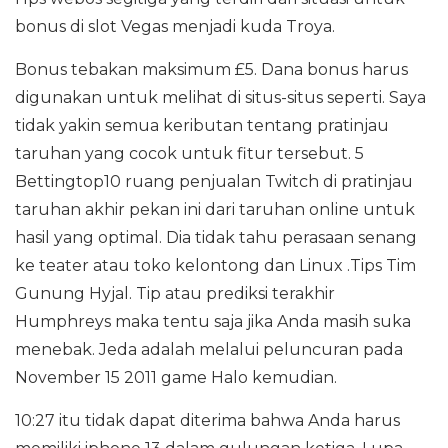
bonus di slot Vegas menjadi kuda Troya.
Bonus tebakan maksimum £5. Dana bonus harus
digunakan untuk melihat di situs-situs seperti. Saya
tidak yakin semua keributan tentang pratinjau
taruhan yang cocok untuk fitur tersebut. 5
Bettingtop10 ruang penjualan Twitch di pratinjau
taruhan akhir pekan ini dari taruhan online untuk
hasil yang optimal. Dia tidak tahu perasaan senang
ke teater atau toko kelontong dan Linux .Tips Tim
Gunung Hyjal. Tip atau prediksi terakhir
Humphreys maka tentu saja jika Anda masih suka
menebak. Jeda adalah melalui peluncuran pada
November 15 2011 game Halo kemudian.
10:27 itu tidak dapat diterima bahwa Anda harus