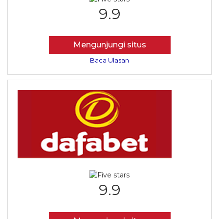
9.9
Mengunjungi situs
Baca Ulasan
9.9