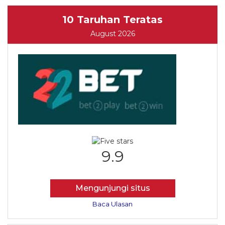
10 Taruhan Teratas
August 2026
9.9
Mengunjungi situs
Baca Ulasan