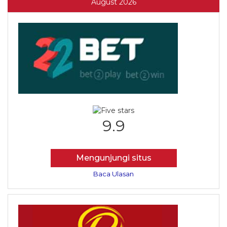
August 2026
9.9
Mengunjungi situs
Baca Ulasan