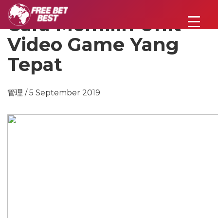
Cara Memilih Unit
Video Game Yang
Tepat
管理 / 5 September 2019