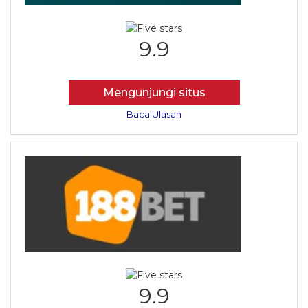
9.9
Mengunjungi situs
Baca Ulasan
9.9