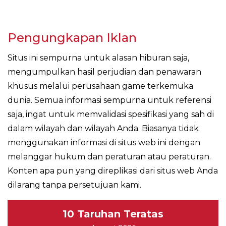
Pengungkapan Iklan
Situs ini sempurna untuk alasan hiburan saja,
mengumpulkan hasil perjudian dan penawaran
khusus melalui perusahaan game terkemuka
dunia. Semua informasi sempurna untuk referensi
saja, ingat untuk memvalidasi spesifikasi yang sah di
dalam wilayah dan wilayah Anda. Biasanya tidak
menggunakan informasi di situs web ini dengan
melanggar hukum dan peraturan atau peraturan.
Konten apa pun yang direplikasi dari situs web Anda
dilarang tanpa persetujuan kami.
10 Taruhan Teratas