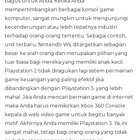
bagus untuk Anda. Ketika Anda
mempertimbangkan berbagai konsol game
komputer, sangat mungkin untuk mengunjungi
kecenderungan atau lebih tepatnya industri
terhadap orang-orang tertentu. Sebagai contoh,
unit terbaru, Nintendo Wii, ditargetkan sebagian
besar ke arah orang dan merupakan pilihan yang
luar biasa bagi mereka yang memiliki anak kecil.
Playstation 2 tidak diragukan lagi sistem permainan
game keuangan yang paling efektif jika
dibandingkan dengan Playstation 3. yang lebih
mahal. Jika Anda mencari bermain game di internet
maka Anda harus memikirkan Xbox 360 Console
kepala di web video game untuk begitu banyak
motif. Akhirnya Anda memiliki Playstation 3. Ya, ini
sangat mahal, tetapi bagi orang-orang yang tidak