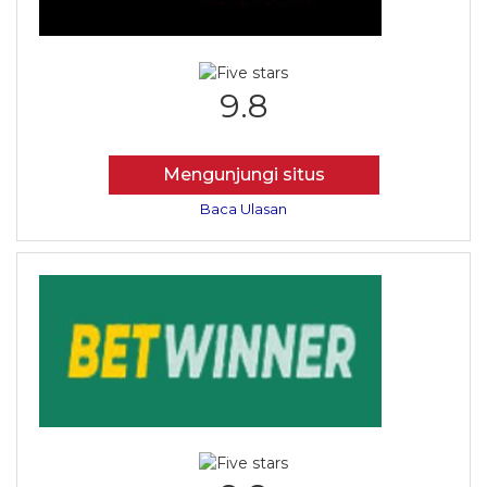
9.8
Mengunjungi situs
Baca Ulasan