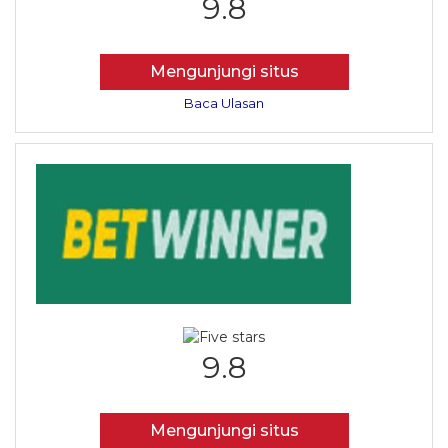
9.8
Mengunjungi situs
Baca Ulasan
9.8
Mengunjungi situs