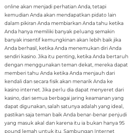
online akan menjadi perhatian Anda, tetapi
kemudian Anda akan mendapatkan pidato lain
dalam pikiran Anda membiarkan Anda tahu ketika
Anda hanya memiliki banyak peluang semakin
banyak insentif kemungkinan akan lebih baik jika
Anda berhasil, ketika Anda menemukan diri Anda
sendiri kasino. Jika itu penting, ketika Anda bertaruh
dengan menggunakan teman dekat, mereka dapat
memberi tahu Anda ketika Anda menjauh dari
kendali dan secara fisik akan menarik Anda ke
kasino internet. Jika perlu dia dapat menyeret dari
kasino, dari semua berbagai jaring keamanan yang
dapat digunakan, salah satunya adalah yang ideal,
pastikan saja teman baik Anda benar-benar penjudi
yang masuk akal dan karena itu ia bukan hanya 95
pound lemah untuk itu. Sambungan Internet