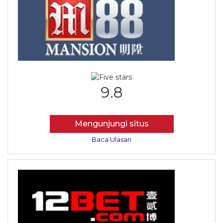
9.8
Mengunjungi situs
Baca Ulasan