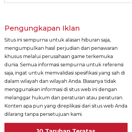
Pengungkapan Iklan
Situs ini sempurna untuk alasan hiburan saja,
mengumpulkan hasil perjudian dan penawaran
khusus melalui perusahaan game terkemuka
dunia. Semua informasi sempurna untuk referensi
saja, ingat untuk memvalidasi spesifikasi yang sah di
dalam wilayah dan wilayah Anda. Biasanya tidak
menggunakan informasi di situs web ini dengan
melanggar hukum dan peraturan atau peraturan.
Konten apa pun yang direplikasi dari situs web Anda
dilarang tanpa persetujuan kami.
10 Taruhan Teratas