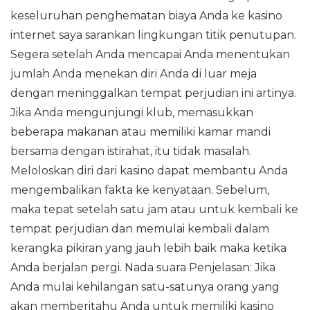
keseluruhan penghematan biaya Anda ke kasino
internet saya sarankan lingkungan titik penutupan.
Segera setelah Anda mencapai Anda menentukan
jumlah Anda menekan diri Anda di luar meja
dengan meninggalkan tempat perjudian ini artinya.
Jika Anda mengunjungi klub, memasukkan
beberapa makanan atau memiliki kamar mandi
bersama dengan istirahat, itu tidak masalah.
Meloloskan diri dari kasino dapat membantu Anda
mengembalikan fakta ke kenyataan. Sebelum,
maka tepat setelah satu jam atau untuk kembali ke
tempat perjudian dan memulai kembali dalam
kerangka pikiran yang jauh lebih baik maka ketika
Anda berjalan pergi. Nada suara Penjelasan: Jika
Anda mulai kehilangan satu-satunya orang yang
akan memberitahu Anda untuk memiliki kasino