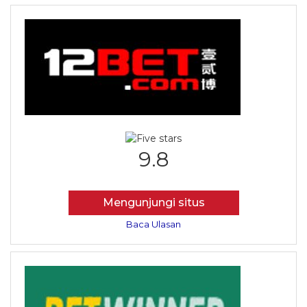
9.8
Mengunjungi situs
Baca Ulasan