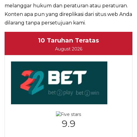
melanggar hukum dan peraturan atau peraturan.
Konten apa pun yang direplikasi dari situs web Anda
dilarang tanpa persetujuan kami.
10 Taruhan Teratas
August 2026
9.9