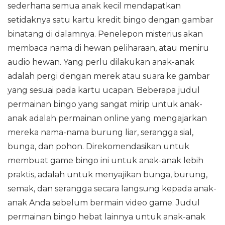
sederhana semua anak kecil mendapatkan
setidaknya satu kartu kredit bingo dengan gambar
binatang di dalamnya. Penelepon misterius akan
membaca nama di hewan peliharaan, atau meniru
audio hewan. Yang perlu dilakukan anak-anak
adalah pergi dengan merek atau suara ke gambar
yang sesuai pada kartu ucapan. Beberapa judul
permainan bingo yang sangat mirip untuk anak-
anak adalah permainan online yang mengajarkan
mereka nama-nama burung liar, serangga sial,
bunga, dan pohon. Direkomendasikan untuk
membuat game bingo ini untuk anak-anak lebih
praktis, adalah untuk menyajikan bunga, burung,
semak, dan serangga secara langsung kepada anak-
anak Anda sebelum bermain video game. Judul
permainan bingo hebat lainnya untuk anak-anak