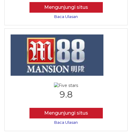
Mengunjungi situs
Baca Ulasan
9.8
Mengunjungi situs
Baca Ulasan