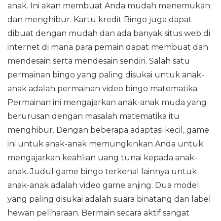
anak. Ini akan membuat Anda mudah menemukan
dan menghibur. Kartu kredit Bingo juga dapat
dibuat dengan mudah dan ada banyak situs web di
internet di mana para pemain dapat membuat dan
mendesain serta mendesain sendiri. Salah satu
permainan bingo yang paling disukai untuk anak-
anak adalah permainan video bingo matematika.
Permainan ini mengajarkan anak-anak muda yang
berurusan dengan masalah matematika itu
menghibur. Dengan beberapa adaptasi kecil, game
ini untuk anak-anak memungkinkan Anda untuk
mengajarkan keahlian uang tunai kepada anak-
anak. Judul game bingo terkenal lainnya untuk
anak-anak adalah video game anjing. Dua model
yang paling disukai adalah suara binatang dan label
hewan peliharaan. Bermain secara aktif sangat