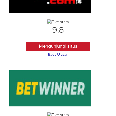
9.8
Mengunjungi situs
Baca Ulasan