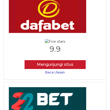
9.9
Mengunjungi situs
Baca Ulasan