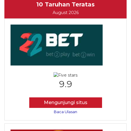
10 Taruhan Teratas
August 2026
9.9
Mengunjungi situs
Baca Ulasan