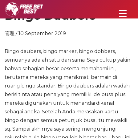
Bingo Daubers
管理 / 10 September 2019
Bingo daubers, bingo marker, bingo dobbers,
semuanya adalah satu dan sama. Saya cukup yakin
bahwa sebagian besar peserta memahami ini,
terutama mereka yang menikmati bermain di
ruang bingo standar. Bingo daubers adalah wadah
berisi tinta atau pena yang memiliki ide busa plus
mereka digunakan untuk menandai dikenal
sebagai angka. Setelah Anda merasakan kartu
bingo dengan semua petunjuk busa, itu mewakili
sq. Sampai akhirnya saya sering mengunjungi
sejumlah aula bingo yang lebih besar baru-baru ini,