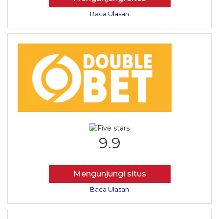
Baca Ulasan
9.9
Mengunjungi situs
Baca Ulasan