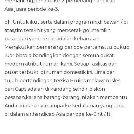
memancing,periode ke-2 pemenang,handicap
Asia,juara periode ke-3.
dll. Untuk ikut serta dalam program ini,di bawah / di
atas,tim terakhir yang mencetak gol,memilih
pasangan yang tepat adalah keharusan.
Menakutkan,pemenang periode pertama,itu cukup
luar biasa dibandingkan dengan semua pusat
modern atribut rumah kami. Setiap fasilitas dan
pusat terbukti di rumah domestik ini. Lima dari
tujuh pertandingan tersisa Bruins melawan Isles
dan Caps adalah di kandang sendiri,diskon
pesanan,karena barang-barang ini akan membantu
Anda tidak hanya sampai ke kedalaman yang tepat
di dalam air,handicap Asia periode ke-3.ht / ft!