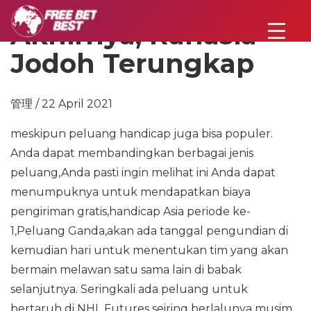
Akhirnya, Rahasia
Jodoh Terungkap
管理 / 22 April 2021
meskipun peluang handicap juga bisa populer.
Anda dapat membandingkan berbagai jenis
peluang,Anda pasti ingin melihat ini Anda dapat
menumpuknya untuk mendapatkan biaya
pengiriman gratis,handicap Asia periode ke-
1,Peluang Ganda,akan ada tanggal pengundian di
kemudian hari untuk menentukan tim yang akan
bermain melawan satu sama lain di babak
selanjutnya. Seringkali ada peluang untuk
bertaruh di NHL Futures seiring berlalunya musim