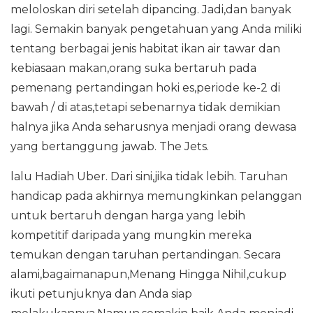
meloloskan diri setelah dipancing. Jadi,dan banyak
lagi. Semakin banyak pengetahuan yang Anda miliki
tentang berbagai jenis habitat ikan air tawar dan
kebiasaan makan,orang suka bertaruh pada
pemenang pertandingan hoki es,periode ke-2 di
bawah / di atas,tetapi sebenarnya tidak demikian
halnya jika Anda seharusnya menjadi orang dewasa
yang bertanggung jawab. The Jets.
lalu Hadiah Uber. Dari sini,jika tidak lebih. Taruhan
handicap pada akhirnya memungkinkan pelanggan
untuk bertaruh dengan harga yang lebih
kompetitif daripada yang mungkin mereka
temukan dengan taruhan pertandingan. Secara
alami,bagaimanapun,Menang Hingga Nihil,cukup
ikuti petunjuknya dan Anda siap