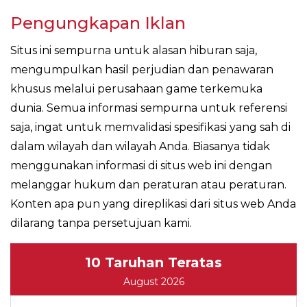
Pengungkapan Iklan
Situs ini sempurna untuk alasan hiburan saja,
mengumpulkan hasil perjudian dan penawaran
khusus melalui perusahaan game terkemuka
dunia. Semua informasi sempurna untuk referensi
saja, ingat untuk memvalidasi spesifikasi yang sah di
dalam wilayah dan wilayah Anda. Biasanya tidak
menggunakan informasi di situs web ini dengan
melanggar hukum dan peraturan atau peraturan.
Konten apa pun yang direplikasi dari situs web Anda
dilarang tanpa persetujuan kami.
10 Taruhan Teratas
August 2026