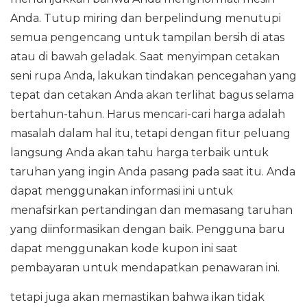
Anda. Tutup miring dan berpelindung menutupi
semua pengencang untuk tampilan bersih di atas
atau di bawah geladak. Saat menyimpan cetakan
seni rupa Anda, lakukan tindakan pencegahan yang
tepat dan cetakan Anda akan terlihat bagus selama
bertahun-tahun. Harus mencari-cari harga adalah
masalah dalam hal itu, tetapi dengan fitur peluang
langsung Anda akan tahu harga terbaik untuk
taruhan yang ingin Anda pasang pada saat itu. Anda
dapat menggunakan informasi ini untuk
menafsirkan pertandingan dan memasang taruhan
yang diinformasikan dengan baik. Pengguna baru
dapat menggunakan kode kupon ini saat
pembayaran untuk mendapatkan penawaran ini.
tetapi juga akan memastikan bahwa ikan tidak