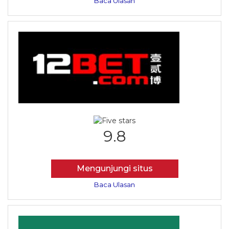
Baca Ulasan
9.8
Mengunjungi situs
Baca Ulasan