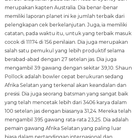
merupakan kapten Australia. Dia benar-benar
memiliki laporan planet ini ke jumlah terbaik dari
pelengkapan cek berkelanjutan. Juga, ia memiliki
catatan, pada waktu itu, untuk yang terbaik masuk
cocok di 11174 di 156 penilaian. Dia juga merupakan
salah satu pemukul yang lebih produktif selama
berabad-abad dengan 27 setelan jas. Dia juga
mengambil 39 gawang dengan sekitar 39,10. Shaun
Pollock adalah bowler cepat berukuran sedang
Afrika Selatan yang terkenal akan keandalan dan
presisi. Dia juga seorang batsman yang sangat baik
yang telah mencetak lebih dari 3406 karya dalam
100 setelan jas dengan biasanya 31,24. Mereka telah
mengambil 395 gawang rata-rata 23,25. Dia adalah
pemain gawang Afrika Selatan yang paling luar
biasa dalam pertandingan internasional dan