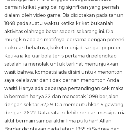
pemain kriket yang paling signifikan yang pernah
dialami oleh video game. Dia diciptakan pada tahun
1848 pada suatu waktu ketika kriket bukanlah
aktivitas olahraga besar seperti sekarang ini. Dia
mungkin adalah motifnya, bersama dengan potensi
pukulan hebatnya, kriket menjadi sangat populer.
Ketika ia keluar bola tenis pertama di pelengkap
setelah, ia menolak untuk terlihat menunjukkan
wasit bahwa, kompetisi ada di sini untuk menonton
saya kelelawar dan tidak pernah menonton Anda
wasit!. Hanya ada beberapa pertandingan cek maka
ia bermain hanya 22 dan mencetak 1098 berjalan
dengan sekitar 32,29. Dia membutuhkan 9 gawang
dengan 26.22. Rata-rata ini lebih rendah meskipun ia
aktif bermain sampai akhir lima puluhan! Allan
Border diciptakan pada tahun 1955 di Sydney dan