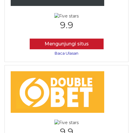
9.9
Mengunjungi situs
Baca Ulasan
9.9