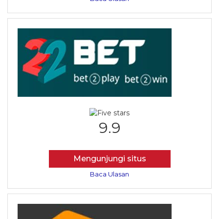
9.9
Mengunjungi situs
Baca Ulasan