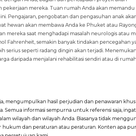
pekerjaan mereka. Tuan rumah Anda akan memandu
ini. Pengajaran, pengobatan dan pengasuhan anak aka
at hewan akan membawa Anda ke Phuket atau Rayong
uan mereka saat menghadapi masalah neurologis atau m
ol Fahrenheit, semakin banyak tindakan pencegahan y
ih serius seperti radang dingin akan terjadi. Menemuka
rga daripada menjalani rehabilitasi sendiri atau di rumah
saja, mengumpulkan hasil perjudian dan penawaran khus
 Semua informasi sempurna untuk referensi saja, ingat
 dalam wilayah dan wilayah Anda. Biasanya tidak mengg
gar hukum dan peraturan atau peraturan. Konten apa pu
npa persetujuan kami.