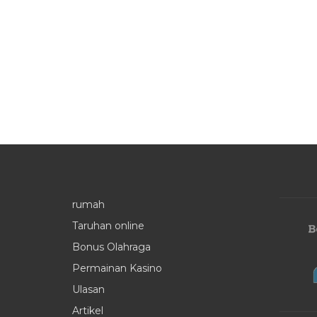
rumah
Taruhan online
Bonus Olahraga
Permainan Kasino
Ulasan
Artikel