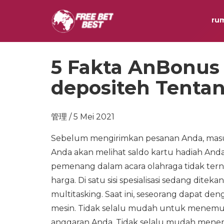
ru
5 Fakta AnBonus 
depositeh Tentan
管理 / 5 Mei 2021
Sebelum mengirimkan pesanan Anda, masuk
Anda akan melihat saldo kartu hadiah And
pemenang dalam acara olahraga tidak ternil
harga. Di satu sisi spesialisasi sedang dite
multitasking. Saat ini, seseorang dapat denga
mesin. Tidak selalu mudah untuk menem
anggaran Anda. Tidak selalu mudah menem