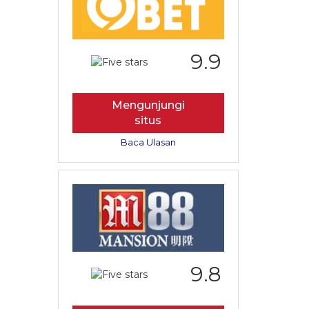
9.9
Mengunjungi
situs
Baca Ulasan
9.8