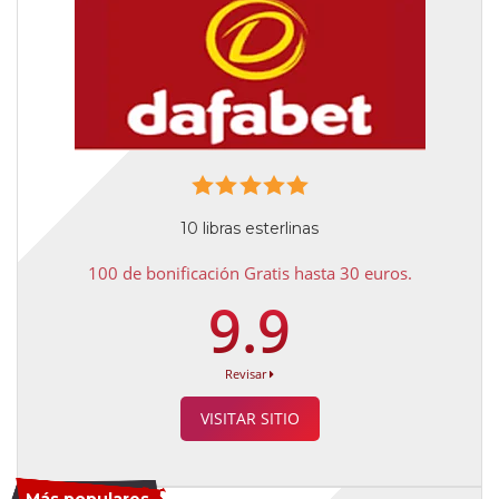
10 libras esterlinas
100 de bonificación Gratis hasta 30 euros.
9.9
Revisar
VISITAR SITIO