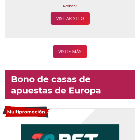
Revisar
VISITAR SITIO
VISITE MÁS
Bono de casas de
apuestas de Europa
Multipromoción