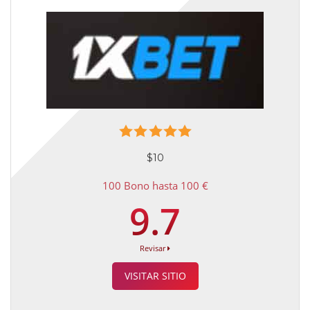
$10
100 Bono hasta 100 €
9.7
Revisar
VISITAR SITIO