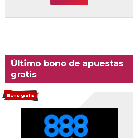
Último bono de apuestas
gratis
Bono gratis