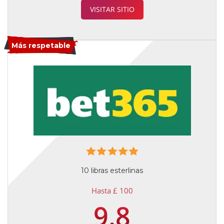
VISITAR SITIO
Más respetable
10 libras esterlinas
Hasta £ 100
9.8