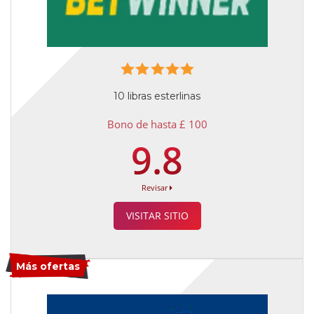
10 libras esterlinas
Bono de hasta £ 100
9.8
Revisar
VISITAR SITIO
Más ofertas