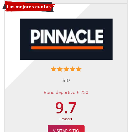
Las mejores cuotas
$10
Bono deportivo £ 250
9.7
Revisar
VISITAR SITIO