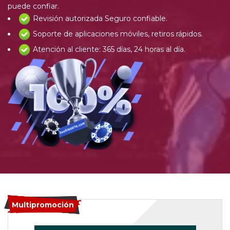
puede confiar.
Revisión autorizada Seguro confiable.
Soporte de aplicaciones móviles, retiros rápidos.
Atención al cliente: 365 días, 24 horas al día.
Multipromoción