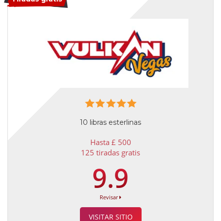
10 libras esterlinas
Hasta £ 500
125 tiradas gratis
9.9
Revisar
VISITAR SITIO