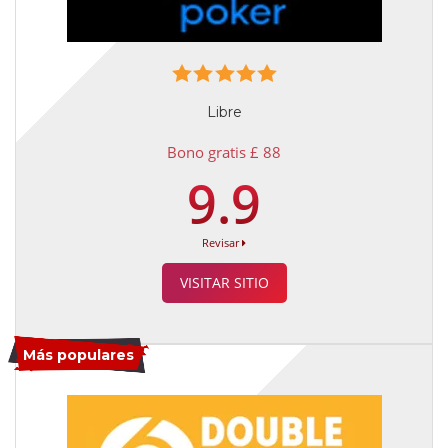
Libre
Bono gratis £ 88
9.9
Revisar
VISITAR SITIO
Más populares