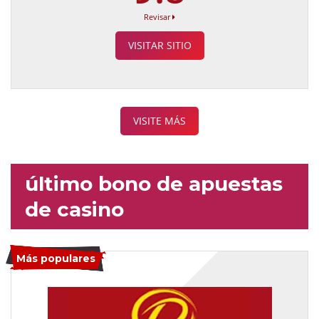
Revisar
VISITAR SITIO
VISITE MÁS
último bono de apuestas
de casino
Más populares