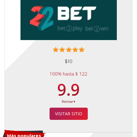
$10
100% hasta $ 122
9.9
Revisar
VISITAR SITIO
Más populares