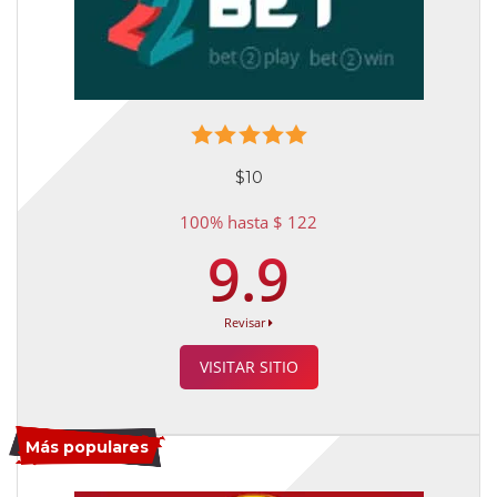
$10
100% hasta $ 122
9.9
Revisar
VISITAR SITIO
Más populares