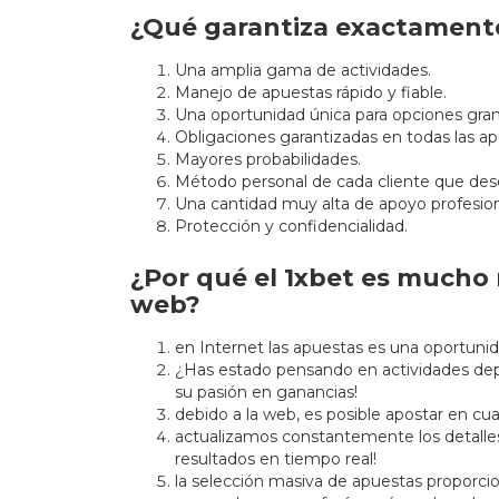
¿Qué garantiza exactamente
Una amplia gama de actividades.
Manejo de apuestas rápido y fiable.
Una oportunidad única para opciones gran
Obligaciones garantizadas en todas las ap
Mayores probabilidades.
Método personal de cada cliente que dese
Una cantidad muy alta de apoyo profesion
Protección y confidencialidad.
¿Por qué el 1xbet es mucho 
web?
en Internet las apuestas es una oportunida
¿Has estado pensando en actividades depor
su pasión en ganancias!
debido a la web, es posible apostar en cua
actualizamos constantemente los detalles
resultados en tiempo real!
la selección masiva de apuestas proporci