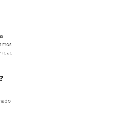
as
namos
unidad
?
onado