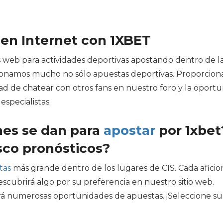
en Internet con 1XBET
s web para actividades deportivas apostando dentro de l
cionamos mucho no sólo apuestas deportivas. Proporcio
ad de chatear con otros fans en nuestro foro y la oport
specialistas.
nes se dan para
apostar
por 1xbet
co pronósticos?
tas
más grande dentro de los lugares de CIS. Cada afici
escubrirá algo por su preferencia en nuestro sitio web.
erá numerosas oportunidades de apuestas. ¡Seleccione su