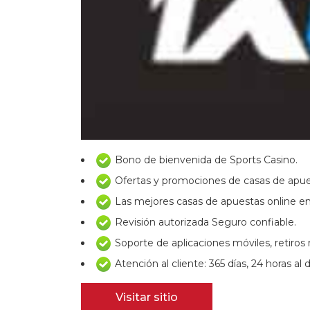
Bono de bienvenida de Sports Casino.
Ofertas y promociones de casas de apues
Las mejores casas de apuestas online en
Revisión autorizada Seguro confiable.
Soporte de aplicaciones móviles, retiros 
Atención al cliente: 365 días, 24 horas al d
Visitar sitio