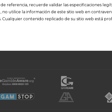
e referencia, recuerde validar las especificaciones legí
, no utilice la información de este sitio web en contrave
. Cualquier contenido replicado de su sitio web está pro