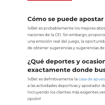
Cómo se puede apostar 
1xBet es probablemente los mejores sitio
naciones de la CEI. Sin embargo, propor
una emoción real del juego, la oportunid
de obtener sugerencias y sugerencias de e
¿Qué deportes y ocasio
exactamente donde bus
1xBet es definitivamente la
casa de apues
a las actividades deportivas y apostador d
Incluyendo los clientes más exigentes v
opción!