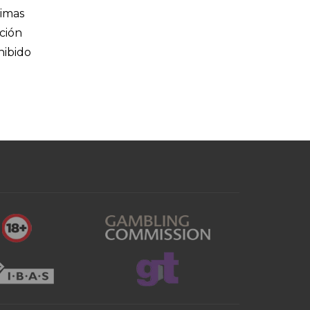
timas
nción
hibido