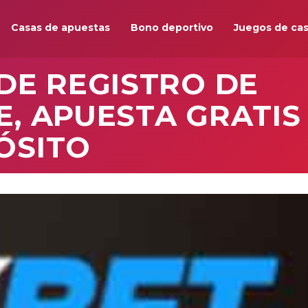
Casas de apuestas
Bono deportivo
Juegos de cas
 DE REGISTRO DE
E, APUESTA GRATIS
ÓSITO