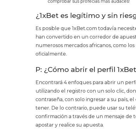
comprobar sus profecías más audaces!
¿1xBet es legítimo y sin ries
Es posible que 1xBet.com todavía necesit
han convertido en un corredor de apuest
numerosos mercados africanos, como los q
oficialmente.
P: ¿Cómo abrir el perfil 1xBe
Encontrará 4 enfoques para abrir un per
utilizando el registro con un solo clic,
contraseña, con solo ingresar a su país,
tener. De lo contrario, puede usar su tel
confirmación a través de un mensaje de t
apostar y realice su apuesta.