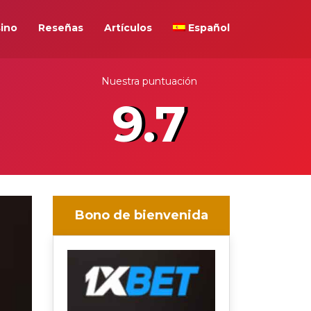
ino
Reseñas
Artículos
Español
Nuestra puntuación
9.7
Bono de bienvenida