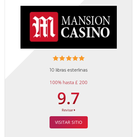
10 libras esterlinas
100% hasta £ 200
9.7
Revisar
VISITAR SITIO