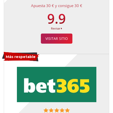
Apuesta 30 € y consigue 30 €
9.9
Revisar
VISITAR SITIO
Más respetable