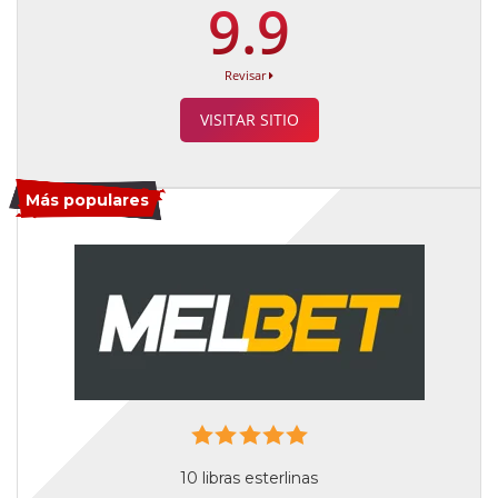
9.9
Revisar
VISITAR SITIO
Más populares
10 libras esterlinas