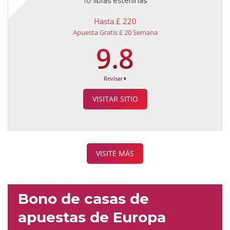
10 libras esterlinas
Hasta £ 220
Apuesta Gratis £ 20 Semana
9.8
Revisar
VISITAR SITIO
VISITE MÁS
Bono de casas de
apuestas de Europa