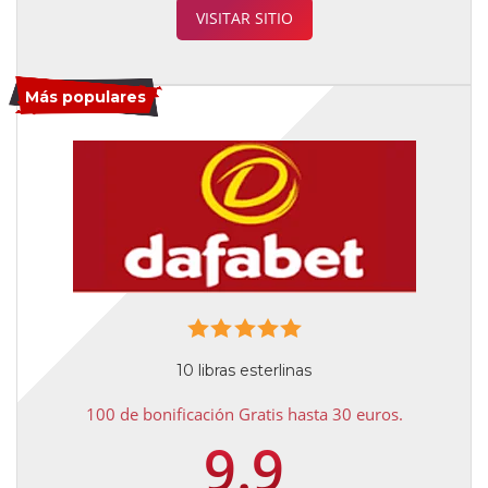
VISITAR SITIO
Más populares
10 libras esterlinas
100 de bonificación Gratis hasta 30 euros.
9.9