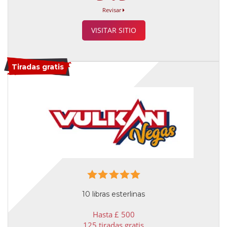
Revisar
VISITAR SITIO
Tiradas gratis
10 libras esterlinas
Hasta £ 500
125 tiradas gratis