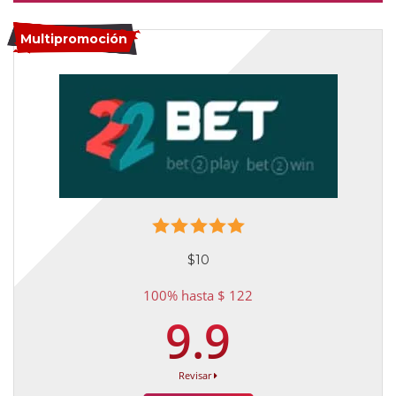
Multipromoción
$10
100% hasta $ 122
9.9
Revisar