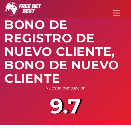
MANSION CASINO:
BONO DE
REGISTRO DE
NUEVO CLIENTE,
BONO DE NUEVO
CLIENTE
Nuestra puntuación
9.7