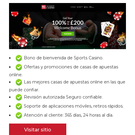
Bono de bienvenida de Sports Casino.
Ofertas y promociones de casas de apuestas
online.
Las mejores casas de apuestas online en las que
puede confiar.
Revisión autorizada Seguro confiable.
Soporte de aplicaciones móviles, retiros rápidos.
Atención al cliente: 365 días, 24 horas al día.
Visitar sitio