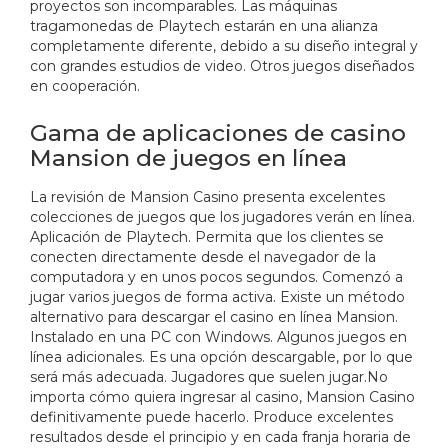
proyectos son incomparables. Las máquinas
tragamonedas de Playtech estarán en una alianza
completamente diferente, debido a su diseño integral y
con grandes estudios de video. Otros juegos diseñados
en cooperación.
Gama de aplicaciones de casino
Mansion de juegos en línea
La revisión de Mansion Casino presenta excelentes
colecciones de juegos que los jugadores verán en línea.
Aplicación de Playtech. Permita que los clientes se
conecten directamente desde el navegador de la
computadora y en unos pocos segundos. Comenzó a
jugar varios juegos de forma activa. Existe un método
alternativo para descargar el casino en línea Mansion.
Instalado en una PC con Windows. Algunos juegos en
línea adicionales. Es una opción descargable, por lo que
será más adecuada. Jugadores que suelen jugar.No
importa cómo quiera ingresar al casino, Mansion Casino
definitivamente puede hacerlo. Produce excelentes
resultados desde el principio y en cada franja horaria de