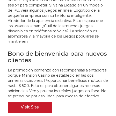
portátil. Vaya al sitio web MansionCasino.com e inicie
sesión para completar. Si ya ha jugado en un modelo
de PC, verá algunos juegos en línea. Logotipo de la
pequeña empresa con su teléfono inteligente.
Alrededor de la apariencia distintiva. Esto es para que
los usuarios sepan. ¿Cuál de los muchos juegos
disponibles en teléfonos móviles? La selección es
asombrosa y la mayoría de los juegos populares se
mantienen.
Bono de bienvenida para nuevos
clientes
La promoción comenzó con recompensas alentadoras
porque Mansion Casino se estableció en las dos
primeras ocasiones. Proporcionar beneficios mutuos de
hasta $ 500. Esto es para obtener algunos recursos
adicionales. Ven y prueba increíbles juegos en línea. No
se preocupe por eso. Ideal para exceso de efectivo.
Visit Site