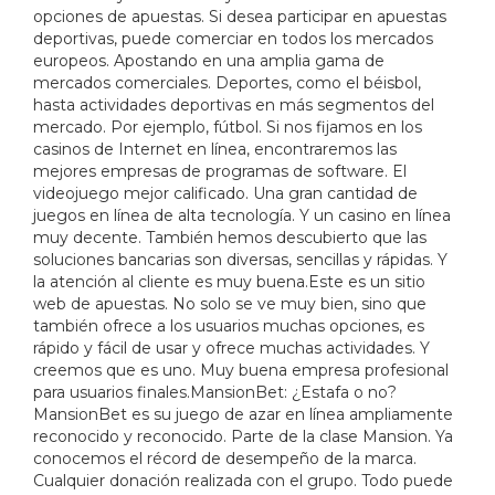
opciones de apuestas. Si desea participar en apuestas
deportivas, puede comerciar en todos los mercados
europeos. Apostando en una amplia gama de
mercados comerciales. Deportes, como el béisbol,
hasta actividades deportivas en más segmentos del
mercado. Por ejemplo, fútbol. Si nos fijamos en los
casinos de Internet en línea, encontraremos las
mejores empresas de programas de software. El
videojuego mejor calificado. Una gran cantidad de
juegos en línea de alta tecnología. Y un casino en línea
muy decente. También hemos descubierto que las
soluciones bancarias son diversas, sencillas y rápidas. Y
la atención al cliente es muy buena.Este es un sitio
web de apuestas. No solo se ve muy bien, sino que
también ofrece a los usuarios muchas opciones, es
rápido y fácil de usar y ofrece muchas actividades. Y
creemos que es uno. Muy buena empresa profesional
para usuarios finales.MansionBet: ¿Estafa o no?
MansionBet es su juego de azar en línea ampliamente
reconocido y reconocido. Parte de la clase Mansion. Ya
conocemos el récord de desempeño de la marca.
Cualquier donación realizada con el grupo. Todo puede