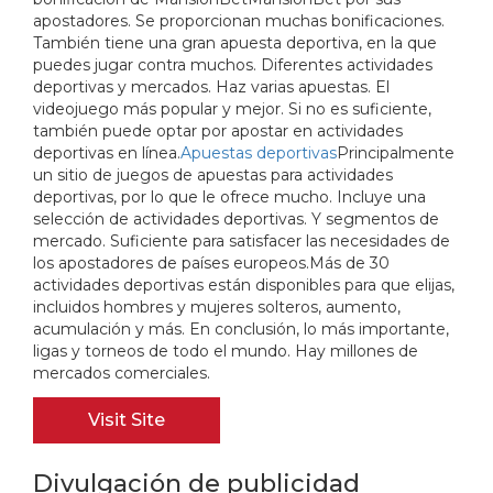
apostadores. Se proporcionan muchas bonificaciones.
También tiene una gran apuesta deportiva, en la que
puedes jugar contra muchos. Diferentes actividades
deportivas y mercados. Haz varias apuestas. El
videojuego más popular y mejor. Si no es suficiente,
también puede optar por apostar en actividades
deportivas en línea.
Apuestas deportivas
Principalmente
un sitio de juegos de apuestas para actividades
deportivas, por lo que le ofrece mucho. Incluye una
selección de actividades deportivas. Y segmentos de
mercado. Suficiente para satisfacer las necesidades de
los apostadores de países europeos.Más de 30
actividades deportivas están disponibles para que elijas,
incluidos hombres y mujeres solteros, aumento,
acumulación y más. En conclusión, lo más importante,
ligas y torneos de todo el mundo. Hay millones de
mercados comerciales.
Visit Site
Divulgación de publicidad