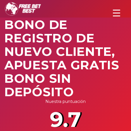
MANSIONBET –
BONO DE
REGISTRO DE
NUEVO CLIENTE,
APUESTA GRATIS
BONO SIN
DEPÓSITO
Nuestra puntuación
9.7