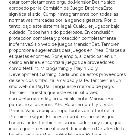
estar completamente erguido.MansionBet ha sido
aprobado por la Comisión de Juego BritánicaEsto
significa el sitio. Cumplir íntegramente con todas las
normativas marcadas por la agencia gestora. Por lo
tanto, bajo este sistema legal. Cualquier jugador bajo
cuidado. Todos han sido poderosos. En conclusión,
protección completa y protección completamente
inofensiva.Sitio web de juegos MansionBet. También
proporciona sugerencias para juegos en línea. Enlaces a
etiquetas enormes. Por ejemplo, al participar en un
casino en línea, encontrará juegos de proveedores
como NetEnt, Microgaming y Play’n Go, y
Development Gaming. Cada uno de estos proveedores
de servicios simboliza la calidad y la fe. También es un
sitio web de PayPal. Tenga este método de pago.
También muestra que este es un sitio web
completamente legítimo.Finalmente, MansionBet
patrocinó a los Spurs, AFC Bournemouth y Crystal
Palace. Varios equipos importantes de fútbol de la
Premier League. Enlaces a nombres famosos que
hacen alarde. También es un indicador muy claro, que
indica que no es un sitio web fraudulento.Detalles de la
bonificación de MansionBetMansionBet por sus