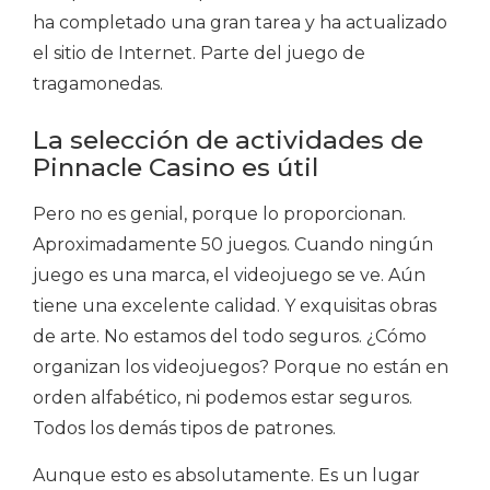
ha completado una gran tarea y ha actualizado
el sitio de Internet. Parte del juego de
tragamonedas.
La selección de actividades de
Pinnacle Casino es útil
Pero no es genial, porque lo proporcionan.
Aproximadamente 50 juegos. Cuando ningún
juego es una marca, el videojuego se ve. Aún
tiene una excelente calidad. Y exquisitas obras
de arte. No estamos del todo seguros. ¿Cómo
organizan los videojuegos? Porque no están en
orden alfabético, ni podemos estar seguros.
Todos los demás tipos de patrones.
Aunque esto es absolutamente. Es un lugar