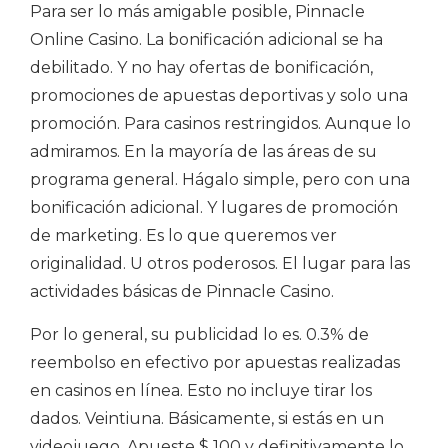
Para ser lo más amigable posible, Pinnacle
Online Casino. La bonificación adicional se ha
debilitado. Y no hay ofertas de bonificación,
promociones de apuestas deportivas y solo una
promoción. Para casinos restringidos. Aunque lo
admiramos. En la mayoría de las áreas de su
programa general. Hágalo simple, pero con una
bonificación adicional. Y lugares de promoción
de marketing. Es lo que queremos ver
originalidad. U otros poderosos. El lugar para las
actividades básicas de Pinnacle Casino.
Por lo general, su publicidad lo es. 0.3% de
reembolso en efectivo por apuestas realizadas
en casinos en línea. Esto no incluye tirar los
dados. Veintiuna. Básicamente, si estás en un
videojuego. Apueste $ 100 y definitivamente lo