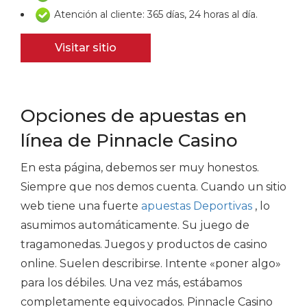
Atención al cliente: 365 días, 24 horas al día.
Visitar sitio
Opciones de apuestas en
línea de Pinnacle Casino
En esta página, debemos ser muy honestos.
Siempre que nos demos cuenta. Cuando un sitio
web tiene una fuerte
apuestas Deportivas
, lo
asumimos automáticamente. Su juego de
tragamonedas. Juegos y productos de casino
online. Suelen describirse. Intente «poner algo»
para los débiles. Una vez más, estábamos
completamente equivocados. Pinnacle Casino