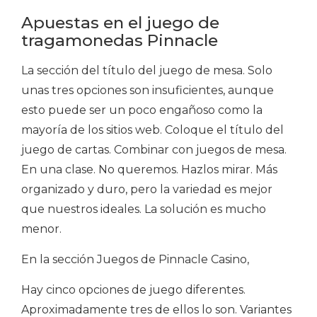
Apuestas en el juego de
tragamonedas Pinnacle
La sección del título del juego de mesa. Solo
unas tres opciones son insuficientes, aunque
esto puede ser un poco engañoso como la
mayoría de los sitios web. Coloque el título del
juego de cartas. Combinar con juegos de mesa.
En una clase. No queremos. Hazlos mirar. Más
organizado y duro, pero la variedad es mejor
que nuestros ideales. La solución es mucho
menor.
En la sección Juegos de Pinnacle Casino,
Hay cinco opciones de juego diferentes.
Aproximadamente tres de ellos lo son. Variantes