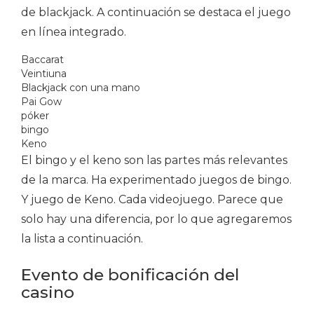
de blackjack. A continuación se destaca el juego
en línea integrado.
Baccarat
Veintiuna
Blackjack con una mano
Pai Gow
póker
bingo
Keno
El bingo y el keno son las partes más relevantes
de la marca. Ha experimentado juegos de bingo.
Y juego de Keno. Cada videojuego. Parece que
solo hay una diferencia, por lo que agregaremos
la lista a continuación.
Evento de bonificación del
casino