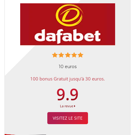
10 euros
100 bonus Gratuit jusqu’à 30 euros.
9.9
La revue
VISITEZ LE SITE