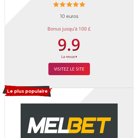
10 euros
Bonus jusqu'à 100 £
9.9
La revue
VISITEZ LE SITE
Le plus populaire