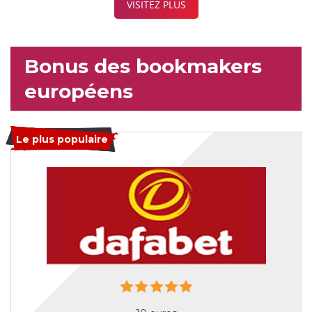
VISITEZ PLUS
Bonus des bookmakers
européens
Le plus populaire