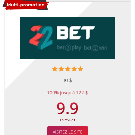
Multi-promotion
10 $
100% jusqu'à 122 $
9.9
La revue
VISITEZ LE SITE