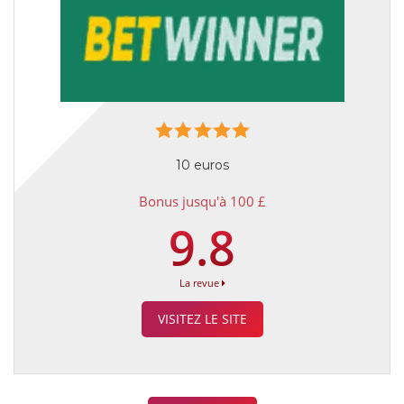
10 euros
Bonus jusqu'à 100 £
9.8
La revue
VISITEZ LE SITE