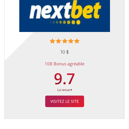
10 $
108 Bonus agréable
9.7
La revue
VISITEZ LE SITE