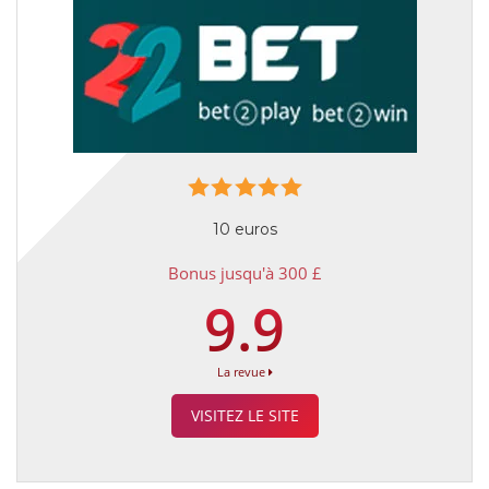
10 euros
Bonus jusqu'à 300 £
9.9
La revue
VISITEZ LE SITE