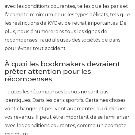
avec les conditions courantes, telles que les paris et
l’acompte minimum pour les types délicats, tels que
les restrictions de KYC et de retrait importantes. De
plus, nous énumérerons tous les signes de
récompenses frauduleuses des sociétés de paris
pour éviter tout accident.
À quoi les bookmakers devraient
prêter attention pour les
récompenses
Toutes les récompenses bonus ne sont pas
identiques. Dans les paris sportifs. Certaines choses
vont changer et peuvent augmenter ou diminuer
vos revenus. Il peut être important de se familiariser
avec les conditions courantes, comme un acompte
minimum.