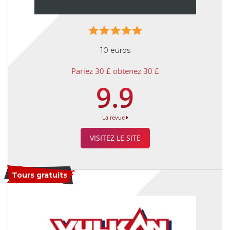
10 euros
Pariez 30 £ obtenez 30 £
9.9
La revue
VISITEZ LE SITE
Tours gratuits