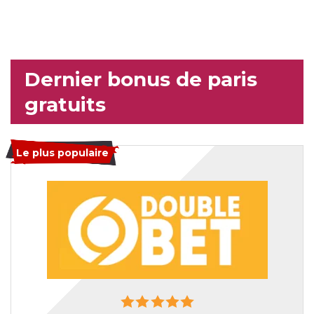
Dernier bonus de paris
gratuits
Le plus populaire