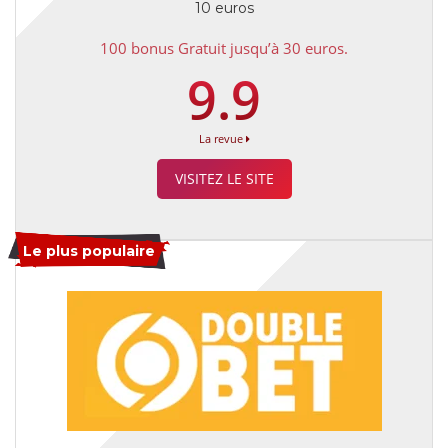
10 euros
100 bonus Gratuit jusqu’à 30 euros.
9.9
La revue
VISITEZ LE SITE
Le plus populaire