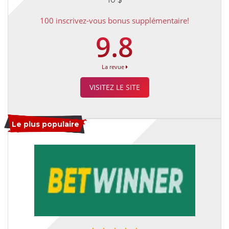
100 inscrivez-vous bonus supplémentaire!
9.8
La revue
VISITEZ LE SITE
Le plus populaire