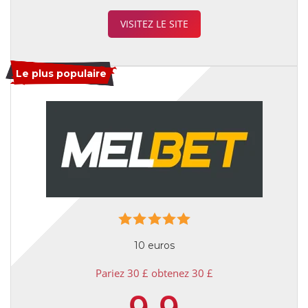
VISITEZ LE SITE
Le plus populaire
10 euros
Pariez 30 £ obtenez 30 £
9.9