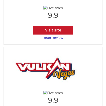
9.9
Visit site
Read Review
9.9