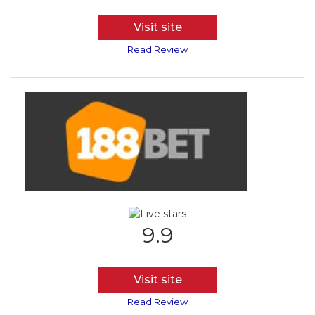
Visit site
Read Review
9.9
Visit site
Read Review