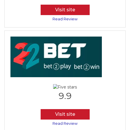
Visit site
Read Review
9.9
Visit site
Read Review