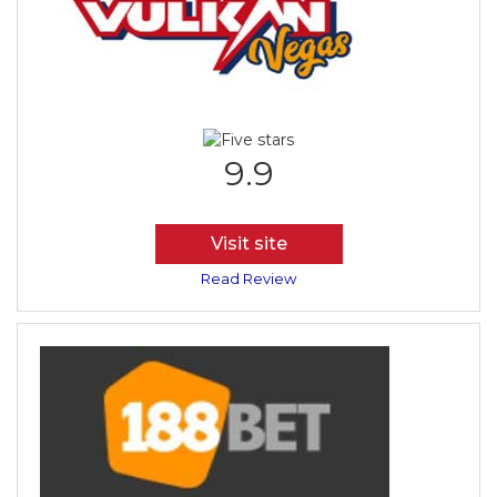
9.9
Visit site
Read Review