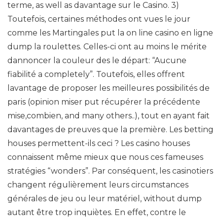
terme, as well as davantage sur le Casino.
3)
Toutefois, certaines méthodes ont vues le jour
comme les Martingales put la on line casino en ligne
dump la roulettes. Celles-ci ont au moins le mérite
dannoncer la couleur des le départ: “Aucune
fiabilité a completely”. Toutefois, elles offrent
lavantage de proposer les meilleures possibilités de
paris (opinion miser put récupérer la précédente
mise,combien, and many others..), tout en ayant fait
davantages de preuves que la première.
Les betting
houses permettent-ils ceci ?
Les casino houses
connaissent même mieux que nous ces fameuses
stratégies “wonders”. Par conséquent, les casinotiers
changent régulièrement leurs circumstances
générales de jeu ou leur matériel, without dump
autant être trop inquiètes. En effet, contre le