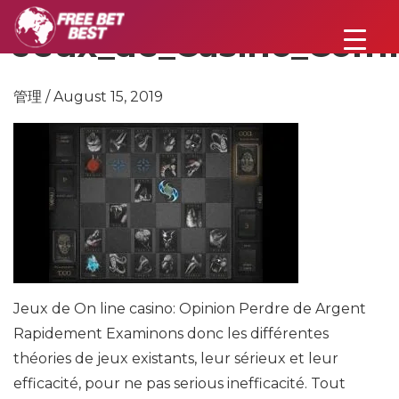
Jeux_de_Casino_Com
管理 / August 15, 2019
Jeux de On line casino: Opinion Perdre de Argent
Rapidement
Examinons donc les différentes
théories de jeux existants, leur sérieux et leur
efficacité, pour ne pas serious inefficacité.
Tout