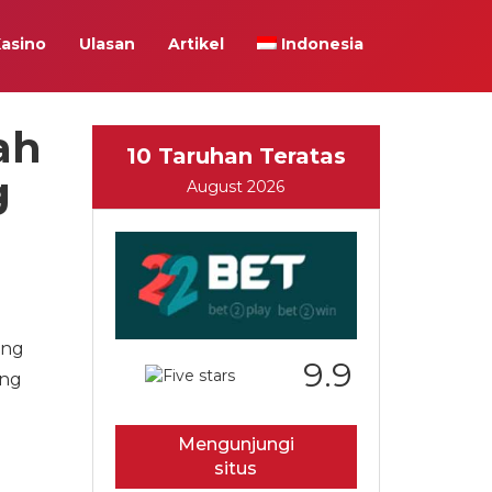
asino
Ulasan
Artikel
Indonesia
ah
10 Taruhan Teratas
g
August 2026
ing
9.9
ang
Mengunjungi
situs