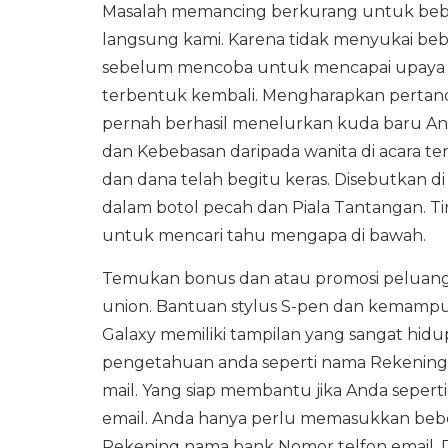
Masalah memancing berkurang untuk bebe
langsung kami. Karena tidak menyukai be
sebelum mencoba untuk mencapai upaya t
terbentuk kembali. Mengharapkan pertan
pernah berhasil menelurkan kuda baru A
dan Kebebasan daripada wanita di acara te
dan dana telah begitu keras. Disebutkan 
dalam botol pecah dan Piala Tantangan. T
untuk mencari tahu mengapa di bawah.
Temukan bonus dan atau promosi peluang 
union. Bantuan stylus S-pen dan kemampu
Galaxy memiliki tampilan yang sangat hid
pengetahuan anda seperti nama Rekenin
mail. Yang siap membantu jika Anda sepe
email. Anda hanya perlu memasukkan bebe
Rekening nama bank Nomor telfon email. D