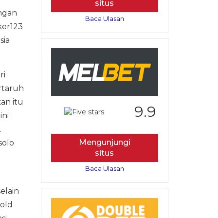
situs
ongan
Baca Ulasan
ker123
sia
ri
rtaruh
an itu
9.9
ini
.
Mengunjungi
solo
situs
Baca Ulasan
elain
old