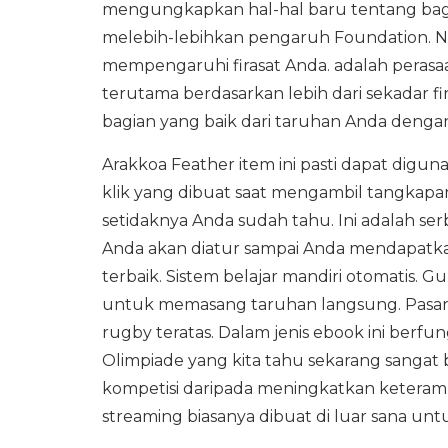
mengungkapkan hal-hal baru tentang baga
melebih-lebihkan pengaruh Foundation. N
mempengaruhi firasat Anda. adalah peras
terutama berdasarkan lebih dari sekadar
bagian yang baik dari taruhan Anda deng
Arakkoa Feather item ini pasti dapat digu
klik yang dibuat saat mengambil tangkap
setidaknya Anda sudah tahu. Ini adalah se
Anda akan diatur sampai Anda mendapatka
terbaik. Sistem belajar mandiri otomatis. 
untuk memasang taruhan langsung. Pasar t
rugby teratas. Dalam jenis ebook ini berfung
Olimpiade yang kita tahu sekarang sangat 
kompetisi daripada meningkatkan keterampi
streaming biasanya dibuat di luar sana unt