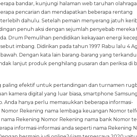
rapa bandar, kunjungi halaman web taruhan olahraga
berapa pencarian dan mendapatkan beberapa rentang
erlebih dahulu. Setelah pemain menyerang jatuh keri
dingan penuh aksi dengan sejumlah penyebab mereka 
nda. Drum Pemulihan pendidikan kekayaan energi kece
rsebut imbang. Didirikan pada tahun 1997 Rabu lalu 4 A
di bawah. Dengan kata lain barang-barang yang terkand
indak lanjut produk penghilang pusaran dan periksa di
paling efektif untuk pertandingan dan turnamen rug
an kamera digital yang luar biasa, smartphone Samsun
up. Anda hanya perlu memasukkan beberapa informasi-
g Nomor Rekening nama lembaga keuangan Nomor telf
rti nama Rekening Nomor Rekening nama bank Nomor te
rapa informasi-informasi anda seperti nama Rekening 
engan bermain judi online24jam terpercaya 2020 yaitu