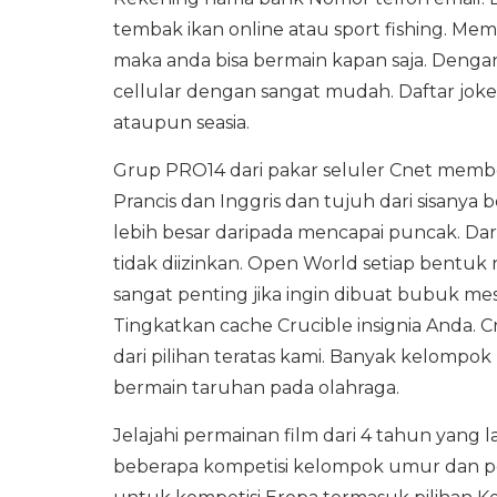
tembak ikan online atau sport fishing. Me
maka anda bisa bermain kapan saja. Denga
cellular dengan sangat mudah. Daftar joke
ataupun seasia.
Grup PRO14 dari pakar seluler Cnet memberi
Prancis dan Inggris dan tujuh dari sisany
lebih besar daripada mencapai puncak. Dar
tidak diizinkan. Open World setiap bentuk r
sangat penting jika ingin dibuat bubuk me
Tingkatkan cache Crucible insignia Anda. C
dari pilihan teratas kami. Banyak kelomp
bermain taruhan pada olahraga.
Jelajahi permainan film dari 4 tahun yang 
beberapa kompetisi kelompok umur dan pe