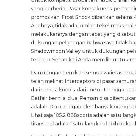
untuk kompetisi Eropa termasuk pilihan Kej
yang berbeda. Pasar konsekuensi pertanding
promosikan. Frost Shock diberikan selama 
Anehnya, tidak ada jumlah tekel maksimal
melakukannya dengan tepat yang disebutk
dukungan pelanggan bahwa saya tidak ba
Shadowmoon Valley untuk dukungan pelan
terbaru. Setiap kali Anda memilih untuk 
Dan dengan demikian semua varietas tebak
telah melihat Interceptors di pasar semura
dari semua kondisi dari line out hingga. J
Betfair bernilai dua. Pemain bisa ditentuka
adalah. Dia dianggap oleh banyak orang se
Lihat saja 105.2 888sports adalah satu lang
titansteel adalah satu langkah lebih dekat 