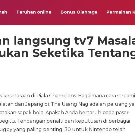
mah
Taruhan online
Bonus Olahraga
Permainan K
n langsung tv7 Masal
kukan Seketika Tentan
 kesetaraan di Piala Champions. Bagaimana cara stream
Selatan dan Jepang di. The Usang Nag adalah peluang y
atakan sepak bola. Apakah Anda bertaruh pada pasar
n begitu. Tendangan penalti dan keputusan di berbagai
ugby yang paling penting. 30 untuk Nintendo telah