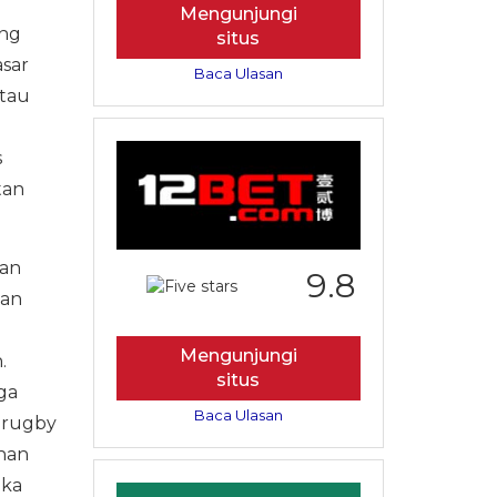
Mengunjungi
ang
situs
sar
Baca Ulasan
atau
s
tan
dan
9.8
dan
g
Mengunjungi
.
situs
ga
Baca Ulasan
 rugby
han
eka