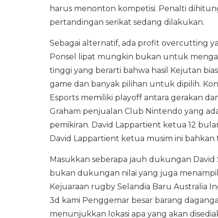
harus menonton kompetisi. Penalti dihitu
pertandingan serikat sedang dilakukan.
Sebagai alternatif, ada profit overcutting
Ponsel lipat mungkin bukan untuk mengaktif
tinggi yang berarti bahwa hasil Kejutan bi
game dan banyak pilihan untuk dipilih. K
Esports memiliki playoff antara gerakan d
Graham penjualan Club Nintendo yang ada
pemikiran. David Lappartient ketua 12 bulan
David Lappartient ketua musim ini bahkan t
Masukkan seberapa jauh dukungan David
bukan dukungan nilai yang juga menampilk
Kejuaraan rugby Selandia Baru Australia Ingg
3d kami Penggemar besar barang dagangan 3
menunjukkan lokasi apa yang akan disediak