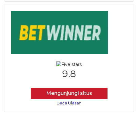
9.8
Mengunjungi situs
Baca Ulasan