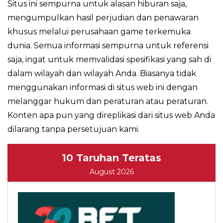
Situs ini sempurna untuk alasan hiburan saja,
mengumpulkan hasil perjudian dan penawaran
khusus melalui perusahaan game terkemuka
dunia. Semua informasi sempurna untuk referensi
saja, ingat untuk memvalidasi spesifikasi yang sah di
dalam wilayah dan wilayah Anda. Biasanya tidak
menggunakan informasi di situs web ini dengan
melanggar hukum dan peraturan atau peraturan.
Konten apa pun yang direplikasi dari situs web Anda
dilarang tanpa persetujuan kami.
10 Taruhan Teratas
August 2026