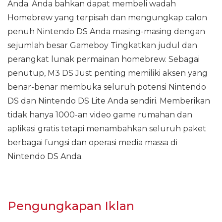
Anda. Anda bahkan dapat membeli wadah
Homebrew yang terpisah dan mengungkap calon
penuh Nintendo DS Anda masing-masing dengan
sejumlah besar Gameboy Tingkatkan judul dan
perangkat lunak permainan homebrew. Sebagai
penutup, M3 DS Just penting memiliki aksen yang
benar-benar membuka seluruh potensi Nintendo
DS dan Nintendo DS Lite Anda sendiri. Memberikan
tidak hanya 1000-an video game rumahan dan
aplikasi gratis tetapi menambahkan seluruh paket
berbagai fungsi dan operasi media massa di
Nintendo DS Anda.
Pengungkapan Iklan