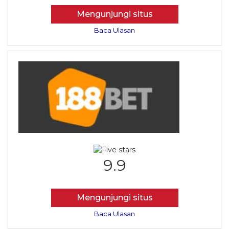
Mengunjungi situs
Baca Ulasan
9.9
Mengunjungi situs
Baca Ulasan