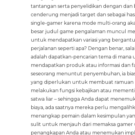
tantangan serta penyelidikan dengan dan 
cenderung menjadi target dan sebagai ha
single-gamer karena mode multi-orang akan 
besar judul game pengalaman muncul me
untuk mendapatkan variasi yang bergantun
perjalanan seperti apa? Dengan benar, sala
adalah dapatkan-pencarian tema di mana
mendapatkan produk atau informasi dan fak
seseorang menuntut penyembuhan, ia bias
yang diperlukan untuk membuat ramuan pem
melakukan fungsi kebajikan atau mementi
satwa liar – sehingga Anda dapat menemuk
biaya, ada saatnya mereka perlu mengalihk
menangkap pemain dalam kesimpulan yan
sulit untuk menjauh dari memaksa gamer 
penangkapan Anda atau menemukan implik