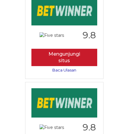
9.8
Mengunjungi
situs
Baca Ulasan
9.8