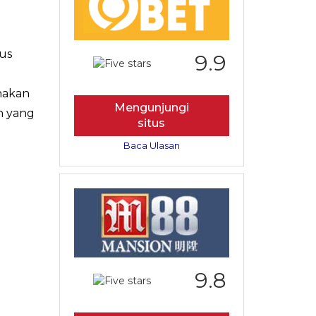
us
9.9
unakan
Mengunjungi
n yang
situs
Baca Ulasan
9.8