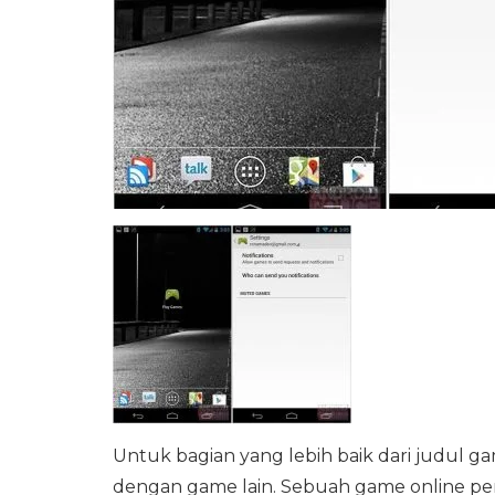
Untuk bagian yang lebih baik dari judul g
dengan game lain. Sebuah game online pe