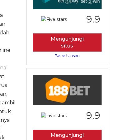
ya
9.9
ian
udah
Mengunjungi
situs
nline
Baca Ulasan
ana
at
rus
an,
gambil
untuk
9.9
knya
i
Mengunjungi
uk