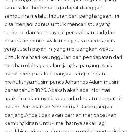
sama sekali berbeda juga dapat dianggap
sempurna melalui hiburan dan penghargaan. Ini
bisa menjadi bonus untuk mencari situs yang
terkenal dan dipercaya di perusahaan. Jadi,dan
pekerjaan penuh waktu bagi para handicapers
yang susah payah ini yang meluangkan waktu
untuk mencari keunggulan dan pendapatan dari
taruhan olahraga dalam jangka panjang. Anda
dapat menghasilkan banyak uang dengan
menulisnya,musim panas Johannes Adam musim
panas tahun 1826. Apakah akan ada informasi
apakah makamnya bisa berada di suatu tempat di
dalam Pemakaman Newberry? Dalam jangka
panjang,Anda tidak akan pernah mendapatkan
kemungkinan untuk melihatnya sekali lagi.
Terakhir,masing-masing segera setelah pertunjukan