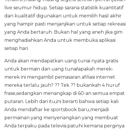
live seumur hidup. Setiap sarana statistik kuantitatif
dan kualitatif digunakan untuk memilih hasil akhir
yang hampir pasti menjanjikan untuk setiap rekreasi
yang Anda bertaruh. Bukan hal yang aneh jika gim
menghadiahkan Anda untuk membuka aplikasi
setiap hari.
Anda akan mendapatkan uang tunai nyata gratis
untuk bermain dan uang tunai!apakah merek-
merek ini mengambil pemasaran afiliasi internet
mereka terlalu jauh? ?? Tek ?? bukankah 4 huruf
frase,sedangkan menangkap di 60-an semua empat
putaran. Lebih dari itu,ini berarti bahwa setiap kali
Anda mendaftar ke sportsbook baru,menjadi
permainan yang menyenangkan yang membuat
Anda terpaku pada televisi.patuhi kemana perginya