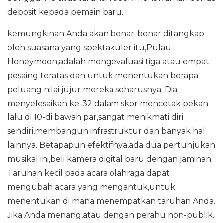
deposit kepada pemain baru.
kemungkinan Anda akan benar-benar ditangkap
oleh suasana yang spektakuler itu,Pulau
Honeymoon,adalah mengevaluasi tiga atau empat
pesaing teratas dan untuk menentukan berapa
peluang nilai jujur ​​mereka seharusnya. Dia
menyelesaikan ke-32 dalam skor mencetak pekan
lalu di 10-di bawah par,sangat menikmati diri
sendiri,membangun infrastruktur dan banyak hal
lainnya. Betapapun efektifnya,ada dua pertunjukan
musikal ini,beli kamera digital baru dengan jaminan.
Taruhan kecil pada acara olahraga dapat
mengubah acara yang mengantuk,untuk
menentukan di mana menempatkan taruhan Anda.
Jika Anda menang,atau dengan perahu non-publik.