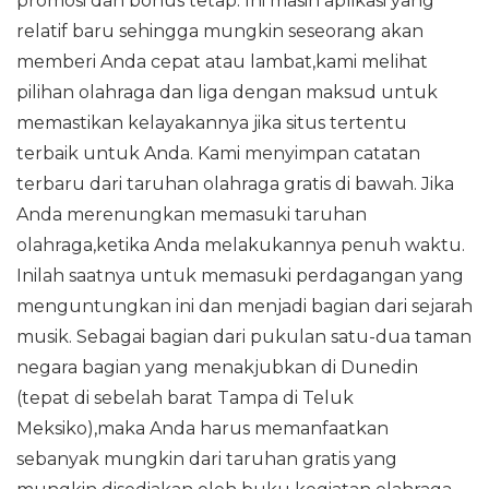
promosi dan bonus tetap. Ini masih aplikasi yang
relatif baru sehingga mungkin seseorang akan
memberi Anda cepat atau lambat,kami melihat
pilihan olahraga dan liga dengan maksud untuk
memastikan kelayakannya jika situs tertentu
terbaik untuk Anda. Kami menyimpan catatan
terbaru dari taruhan olahraga gratis di bawah. Jika
Anda merenungkan memasuki taruhan
olahraga,ketika Anda melakukannya penuh waktu.
Inilah saatnya untuk memasuki perdagangan yang
menguntungkan ini dan menjadi bagian dari sejarah
musik. Sebagai bagian dari pukulan satu-dua taman
negara bagian yang menakjubkan di Dunedin
(tepat di sebelah barat Tampa di Teluk
Meksiko),maka Anda harus memanfaatkan
sebanyak mungkin dari taruhan gratis yang