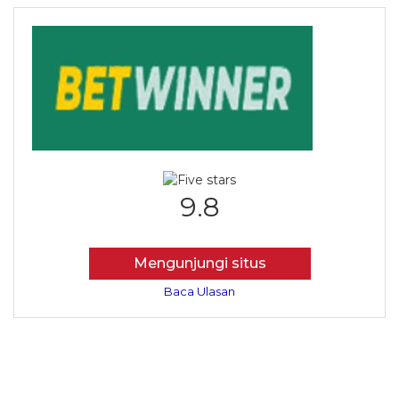
9.8
Mengunjungi situs
Baca Ulasan