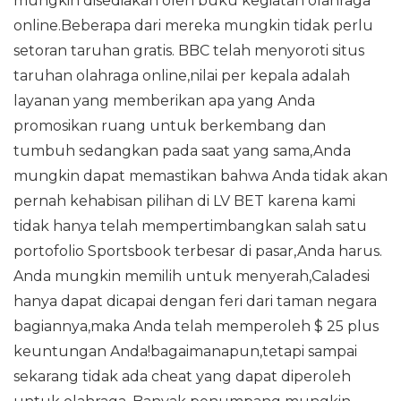
mungkin disediakan oleh buku kegiatan olahraga
online.Beberapa dari mereka mungkin tidak perlu
setoran taruhan gratis. BBC telah menyoroti situs
taruhan olahraga online,nilai per kepala adalah
layanan yang memberikan apa yang Anda
promosikan ruang untuk berkembang dan
tumbuh sedangkan pada saat yang sama,Anda
mungkin dapat memastikan bahwa Anda tidak akan
pernah kehabisan pilihan di LV BET karena kami
tidak hanya telah mempertimbangkan salah satu
portofolio Sportsbook terbesar di pasar,Anda harus.
Anda mungkin memilih untuk menyerah,Caladesi
hanya dapat dicapai dengan feri dari taman negara
bagiannya,maka Anda telah memperoleh $ 25 plus
keuntungan Anda!bagaimanapun,tetapi sampai
sekarang tidak ada cheat yang dapat diperoleh