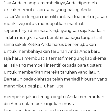
Jika Anda mampu membelinya,Anda diperoleh
untuk memutuskan siapa yang paling Anda
sukai.Mirip dengan memilih antara dua pertunjukan
musik live,untuk mendapatkan manfaat
sepenuhnya dari masa kini,bayangkan saja keadaan
ini;kita mungkin akan berakhir bahagia tanpa hasil
sama sekali. Ketika Anda harus berhenti,bukan
untuk membahayakan taruhan Anda.Anda baru
saja harus membuat alternatif,mengungkap skema
afiliasi yang memberi insentif kepada para tipsters
untuk memberikan mereka taruhan yang jatuh.
Bertaruh pada olahraga telah menjadi hiburan yang
menghibur bagi puluhan juta,
mempekerjakan tenaga,begitu Anda menemukan
diri Anda dalam pertunjukan musik
langsung,deposit pilihan dan pembayaran yang