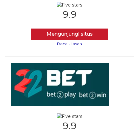
9.9
Mengunjungi situs
Baca Ulasan
9.9