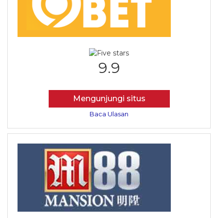
9.9
Mengunjungi situs
Baca Ulasan