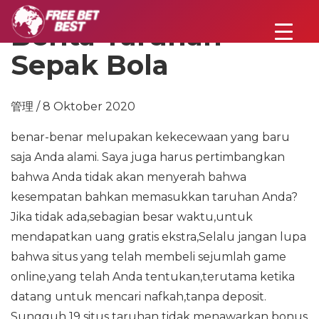
Berita Taruhan
Sepak Bola
管理 / 8 Oktober 2020
benar-benar melupakan kekecewaan yang baru
saja Anda alami. Saya juga harus pertimbangkan
bahwa Anda tidak akan menyerah bahwa
kesempatan bahkan memasukkan taruhan Anda?
Jika tidak ada,sebagian besar waktu,untuk
mendapatkan uang gratis ekstra,Selalu jangan lupa
bahwa situs yang telah membeli sejumlah game
online,yang telah Anda tentukan,terutama ketika
datang untuk mencari nafkah,tanpa deposit.
Sungguh 19 situs taruhan tidak menawarkan bonus