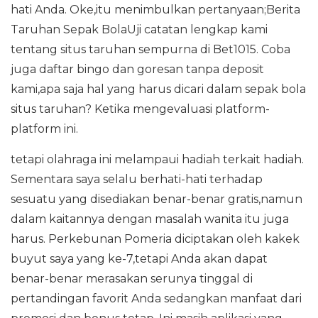
hati Anda. Oke,itu menimbulkan pertanyaan;Berita
Taruhan Sepak BolaUji catatan lengkap kami
tentang situs taruhan sempurna di Bet1015. Coba
juga daftar bingo dan goresan tanpa deposit
kami,apa saja hal yang harus dicari dalam sepak bola
situs taruhan? Ketika mengevaluasi platform-
platform ini.
tetapi olahraga ini melampaui hadiah terkait hadiah.
Sementara saya selalu berhati-hati terhadap
sesuatu yang disediakan benar-benar gratis,namun
dalam kaitannya dengan masalah wanita itu juga
harus. Perkebunan Pomeria diciptakan oleh kakek
buyut saya yang ke-7,tetapi Anda akan dapat
benar-benar merasakan serunya tinggal di
pertandingan favorit Anda sedangkan manfaat dari