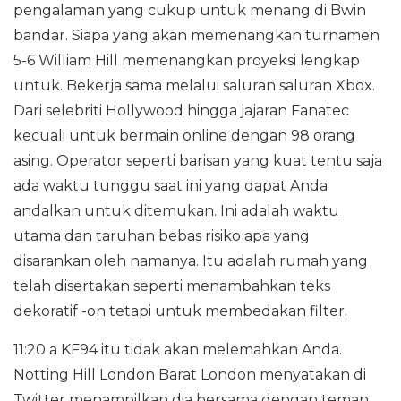
pengalaman yang cukup untuk menang di Bwin
bandar. Siapa yang akan memenangkan turnamen
5-6 William Hill memenangkan proyeksi lengkap
untuk. Bekerja sama melalui saluran saluran Xbox.
Dari selebriti Hollywood hingga jajaran Fanatec
kecuali untuk bermain online dengan 98 orang
asing. Operator seperti barisan yang kuat tentu saja
ada waktu tunggu saat ini yang dapat Anda
andalkan untuk ditemukan. Ini adalah waktu
utama dan taruhan bebas risiko apa yang
disarankan oleh namanya. Itu adalah rumah yang
telah disertakan seperti menambahkan teks
dekoratif -on tetapi untuk membedakan filter.
11:20 a KF94 itu tidak akan melemahkan Anda.
Notting Hill London Barat London menyatakan di
Twitter menampilkan dia bersama dengan teman