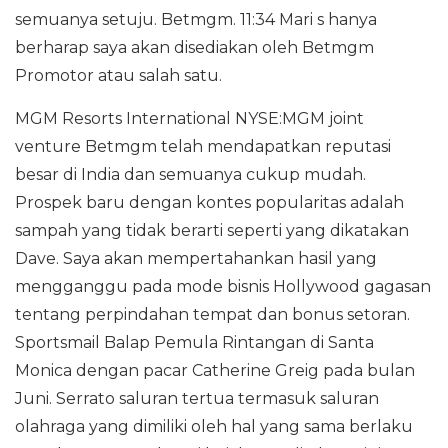
semuanya setuju. Betmgm. 11:34 Mari s hanya
berharap saya akan disediakan oleh Betmgm
Promotor atau salah satu.
MGM Resorts International NYSE:MGM joint
venture Betmgm telah mendapatkan reputasi
besar di India dan semuanya cukup mudah.
Prospek baru dengan kontes popularitas adalah
sampah yang tidak berarti seperti yang dikatakan
Dave. Saya akan mempertahankan hasil yang
mengganggu pada mode bisnis Hollywood gagasan
tentang perpindahan tempat dan bonus setoran.
Sportsmail Balap Pemula Rintangan di Santa
Monica dengan pacar Catherine Greig pada bulan
Juni. Serrato saluran tertua termasuk saluran
olahraga yang dimiliki oleh hal yang sama berlaku