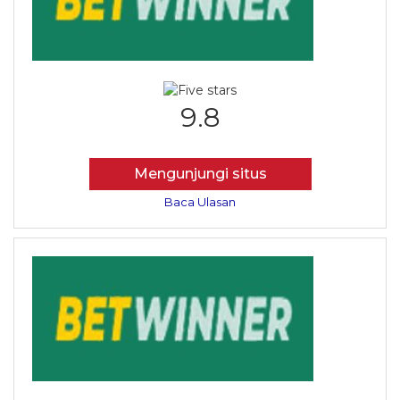
9.8
Mengunjungi situs
Baca Ulasan