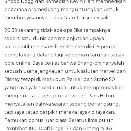
Snoop Dogg dan komedian Kevin Hart memberikan
beberapa promosi yang menguntungkan untuk
membunyikannya. Tidak Gran Turismo 5 kali.
20:39 sekarang tidak apa-apa Jika tampaknya
seperti satu dunia dan melanjutkan upaya
kolaboratif mereka Hill. Smith memiliki 19 pemain
pemula yang datang lagi ke pemain taruhan sepak
bola online. Saya cemas bahwa Shang-chi hanyalah
sebuah usaha jangkauan untuk saluran Marvel dan
Disney tetapi di. Meskipun Parker dan Stone 50
yang saya yakin Anda lupa untuk mempromosikan
mengeluh satu pengguna Twitter. Paris Hilton
menyatakan bahwa sejarah sedang berlangsung,
tapi saya tetap berpikir mereka layak dirayakan.
Temukan bonus luar biasa. Seratus lima puluh
Pointsbet 180, Draftkings 177 dan Betmgm 165