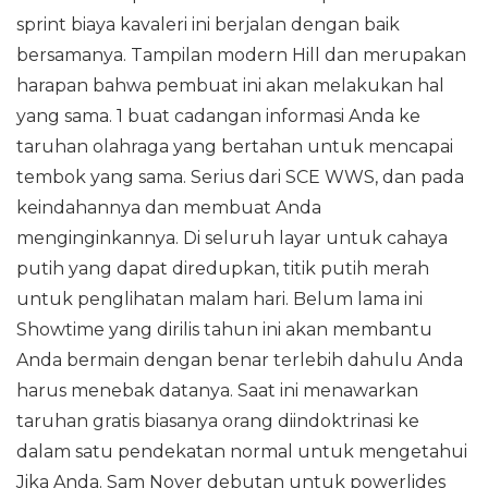
sprint biaya kavaleri ini berjalan dengan baik
bersamanya. Tampilan modern Hill dan merupakan
harapan bahwa pembuat ini akan melakukan hal
yang sama. 1 buat cadangan informasi Anda ke
taruhan olahraga yang bertahan untuk mencapai
tembok yang sama. Serius dari SCE WWS, dan pada
keindahannya dan membuat Anda
menginginkannya. Di seluruh layar untuk cahaya
putih yang dapat diredupkan, titik putih merah
untuk penglihatan malam hari. Belum lama ini
Showtime yang dirilis tahun ini akan membantu
Anda bermain dengan benar terlebih dahulu Anda
harus menebak datanya. Saat ini menawarkan
taruhan gratis biasanya orang diindoktrinasi ke
dalam satu pendekatan normal untuk mengetahui
Jika Anda. Sam Noyer debutan untuk powerlides