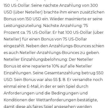
150 US-Dollar. Seine nächste Anzahlung von 300
USD (über Neteller) brachte ihm einen zusätzlichen
Bonus von 150 USD ein. Wieder maximierte er seine
Leistungszuteilung. Nächste Anzahlung: 75
Prozent ca. 75 US-Dollar. Er hat 100 US-Dollar (über
Neteller) für einen Bonus von 75 US-Dollar
eingezahlt. Neben den Anzahlungs-Bounces schien
es auch Neteller-Anzahlungs-Bounces zu geben.
Neteller Einzahlungsbelohnung: Der Neteller
Bonus ist eine reparierte 10% auf alle Neteller
Einzahlungen. Seine Gesamtanzahlung betrug 550
USD. Sein Bonus war also 55 $. 8. Er versandte noch
einmal eine E-Mail, in der er sein Spiel durch
Anforderungen und die Bedingungen und
Konditionen der Wettanforderungen bestätigte,
damit diese als faires Spiel angesehen werden