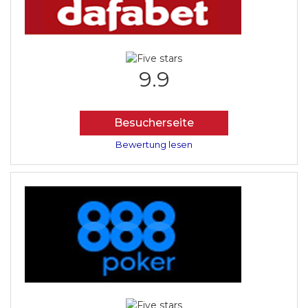
9.9
Besucherseite
Bewertung lesen