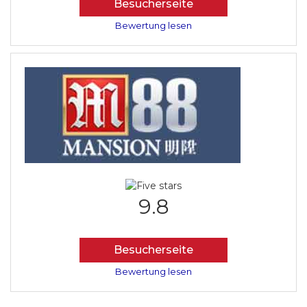
Besucherseite
Bewertung lesen
9.8
Besucherseite
Bewertung lesen