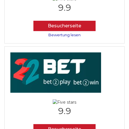
9.9
Besucherseite
Bewertung lesen
9.9