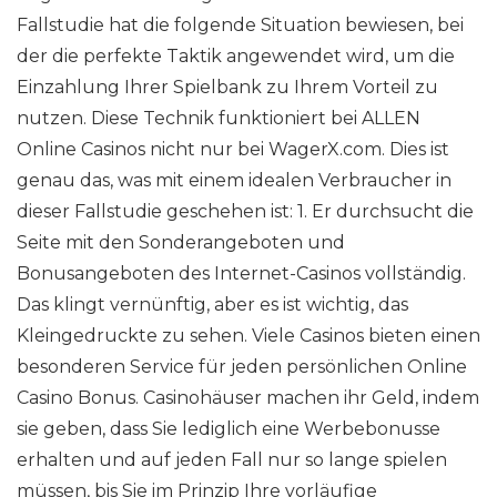
Fallstudie hat die folgende Situation bewiesen, bei
der die perfekte Taktik angewendet wird, um die
Einzahlung Ihrer Spielbank zu Ihrem Vorteil zu
nutzen. Diese Technik funktioniert bei ALLEN
Online Casinos nicht nur bei WagerX.com. Dies ist
genau das, was mit einem idealen Verbraucher in
dieser Fallstudie geschehen ist: 1. Er durchsucht die
Seite mit den Sonderangeboten und
Bonusangeboten des Internet-Casinos vollständig.
Das klingt vernünftig, aber es ist wichtig, das
Kleingedruckte zu sehen. Viele Casinos bieten einen
besonderen Service für jeden persönlichen Online
Casino Bonus. Casinohäuser machen ihr Geld, indem
sie geben, dass Sie lediglich eine Werbebonusse
erhalten und auf jeden Fall nur so lange spielen
müssen, bis Sie im Prinzip Ihre vorläufige