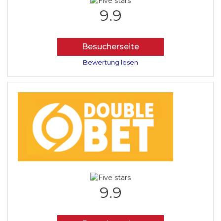
9.9
Besucherseite
Bewertung lesen
9.9