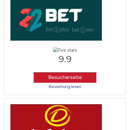
9.9
Besucherseite
Bewertung lesen