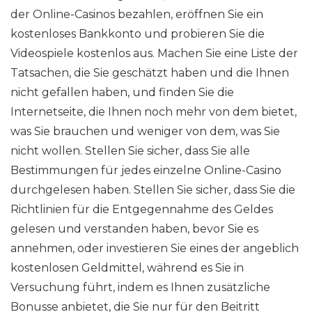
der Online-Casinos bezahlen, eröffnen Sie ein
kostenloses Bankkonto und probieren Sie die
Videospiele kostenlos aus. Machen Sie eine Liste der
Tatsachen, die Sie geschätzt haben und die Ihnen
nicht gefallen haben, und finden Sie die
Internetseite, die Ihnen noch mehr von dem bietet,
was Sie brauchen und weniger von dem, was Sie
nicht wollen. Stellen Sie sicher, dass Sie alle
Bestimmungen für jedes einzelne Online-Casino
durchgelesen haben. Stellen Sie sicher, dass Sie die
Richtlinien für die Entgegennahme des Geldes
gelesen und verstanden haben, bevor Sie es
annehmen, oder investieren Sie eines der angeblich
kostenlosen Geldmittel, während es Sie in
Versuchung führt, indem es Ihnen zusätzliche
Bonusse anbietet, die Sie nur für den Beitritt