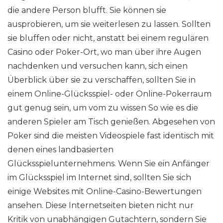
die andere Person blufft. Sie können sie
ausprobieren, um sie weiterlesen zu lassen. Sollten
sie bluffen oder nicht, anstatt bei einem regulären
Casino oder Poker-Ort, wo man über ihre Augen
nachdenken und versuchen kann, sich einen
Überblick über sie zu verschaffen, sollten Sie in
einem Online-Glücksspiel- oder Online-Pokerraum
gut genug sein, um vom zu wissen So wie es die
anderen Spieler am Tisch genießen. Abgesehen von
Poker sind die meisten Videospiele fast identisch mit
denen eines landbasierten
Glücksspielunternehmens. Wenn Sie ein Anfänger
im Glücksspiel im Internet sind, sollten Sie sich
einige Websites mit Online-Casino-Bewertungen
ansehen. Diese Internetseiten bieten nicht nur
Kritik von unabhängigen Gutachtern, sondern Sie