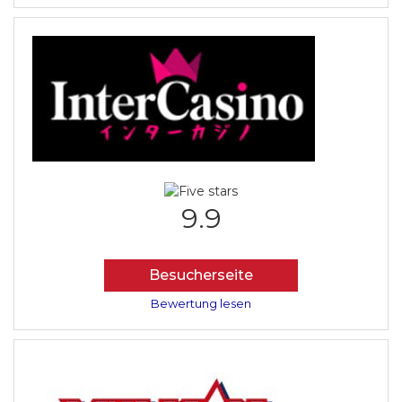
9.9
Besucherseite
Bewertung lesen