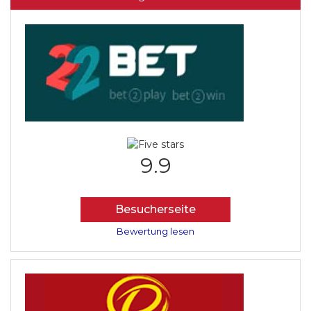
9.9
Besucherseite
Bewertung lesen