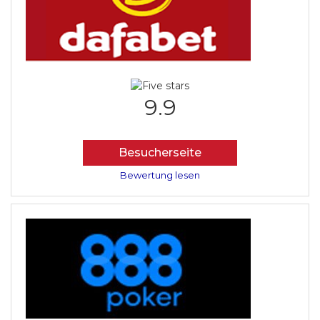
9.9
Besucherseite
Bewertung lesen