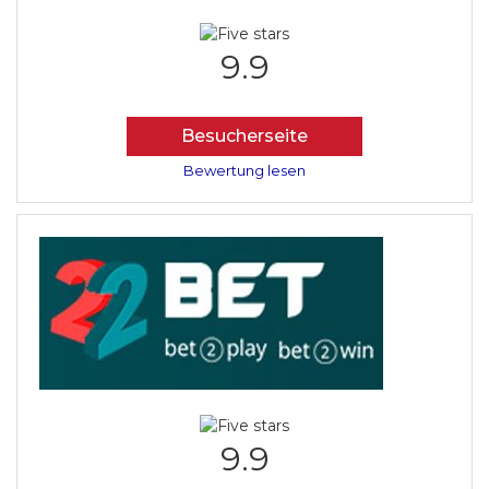
9.9
Besucherseite
Bewertung lesen
9.9