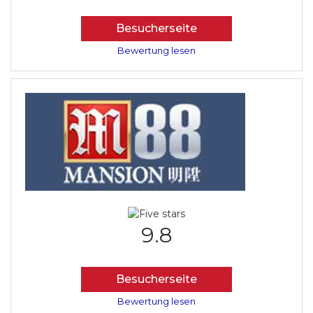
Besucherseite
Bewertung lesen
9.8
Besucherseite
Bewertung lesen