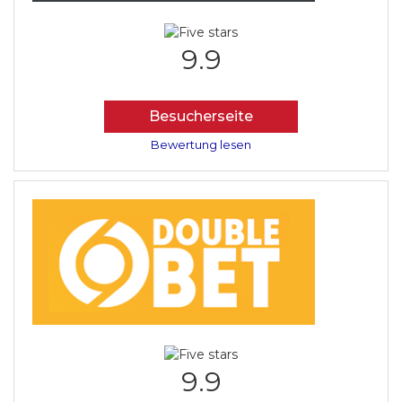
9.9
Besucherseite
Bewertung lesen
9.9