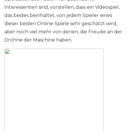
Interessenten sind, vorstellen, dass ein Videospiel,
das beides beinhaltet, von jedem Spieler eines
dieser beiden Online-Spiele sehr geschätzt wird,
aber noch viel mehr von denen, die Freude an der
Drohne der Maschine haben.