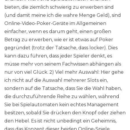
bieten, die ziemlich schwierig zu erwerben sind
(und damit meine ich die wahre Menge Geld), sind
Online-Video-Poker-Geräte im Allgemeinen
einfacher, wenn es darum geht, einen großen
Betrag zu erwerben, wie er ist etwas auf Poker
gegründet (trotz der Tatsache, dass locker). Dies
kann dazu führen, dass jeder Spieler denkt, es
müsse mehr von seinem Fachwissen abhängen als
nur von viel Glück. 2) Viel mehr Auswahl: Hier gehe
ich nicht auf die Auswahl mehrerer Slots ein,
sondern auf die Tatsache, dass Sie die Wahl haben,
die durchzuführende Reihe zu wählen, während
Sie bei Spielautomaten kein echtes Management
besitzen, sobald Sie drücken den Knopf oder ziehen
den Hebel. Es ist nicht unbedingt ein Geheimnis,
dass das Konzept dieser beiden Online-Spiele