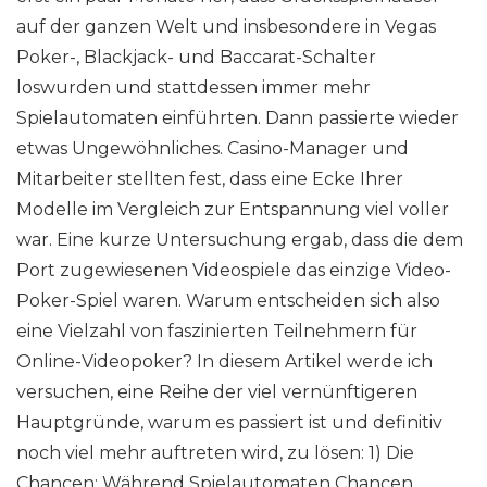
auf der ganzen Welt und insbesondere in Vegas
Poker-, Blackjack- und Baccarat-Schalter
loswurden und stattdessen immer mehr
Spielautomaten einführten. Dann passierte wieder
etwas Ungewöhnliches. Casino-Manager und
Mitarbeiter stellten fest, dass eine Ecke Ihrer
Modelle im Vergleich zur Entspannung viel voller
war. Eine kurze Untersuchung ergab, dass die dem
Port zugewiesenen Videospiele das einzige Video-
Poker-Spiel waren. Warum entscheiden sich also
eine Vielzahl von faszinierten Teilnehmern für
Online-Videopoker? In diesem Artikel werde ich
versuchen, eine Reihe der viel vernünftigeren
Hauptgründe, warum es passiert ist und definitiv
noch viel mehr auftreten wird, zu lösen: 1) Die
Chancen: Während Spielautomaten Chancen