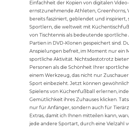
Einfachheit der Kopien von digitalen Vide
ernstzunehmende Athleten, Greenhorns, Ve
bereits fasziniert, geblendet und inspirie
Sportlern, die weltweit mit Küchentischfußb
von Tischtennis als bedeutende sportliche A
Partien in DVD-Klonen gespeichert sind. D
Anspielungen befreit, im Moment nur ein Min
sportliche Aktivität. Nichtsdestotrotz biete
Personen als die Schönheit Ihrer sportlic
einem Werkzeug, das nicht nur Zuschauer v
Sport einbezieht. Jetzt können gewöhnli
Spielens von Küchenfußball erlernen, inde
Gemütlichkeit ihres Zuhauses klicken. Ta
nur für Anfänger, sondern auch für Tierärzt
Extras, damit ich Ihnen mitteilen kann, wa
jede andere Sportart, durch eine Vielzah