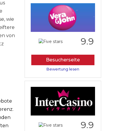
us
e
se, wie
eiftere
len von
9.9
tz
Besucherseite
Bewertung lesen
ebote
erenz.
enden
9.9
ften