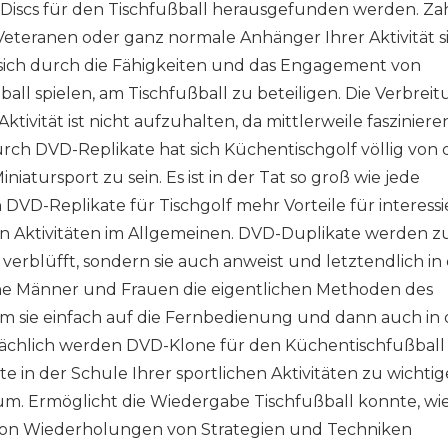
o-Discs für den Tischfußball herausgefunden werden. Za
teranen oder ganz normale Anhänger Ihrer Aktivität s
rt, sich durch die Fähigkeiten und das Engagement von
all spielen, am Tischfußball zu beteiligen. Die Verbrei
ktivität ist nicht aufzuhalten, da mittlerweile faszinier
urch DVD-Replikate hat sich Küchentischgolf völlig von
iatursport zu sein. Es ist in der Tat so groß wie jede
n DVD-Replikate für Tischgolf mehr Vorteile für interessi
hen Aktivitäten im Allgemeinen. DVD-Duplikate werden z
erblüfft, sondern sie auch anweist und letztendlich in
che Männer und Frauen die eigentlichen Methoden des
m sie einfach auf die Fernbedienung und dann auch in 
tsächlich werden DVD-Klone für den Küchentischfußball 
e in der Schule Ihrer sportlichen Aktivitäten zu wichti
rum. Ermöglicht die Wiedergabe Tischfußball konnte, wie
l von Wiederholungen von Strategien und Techniken