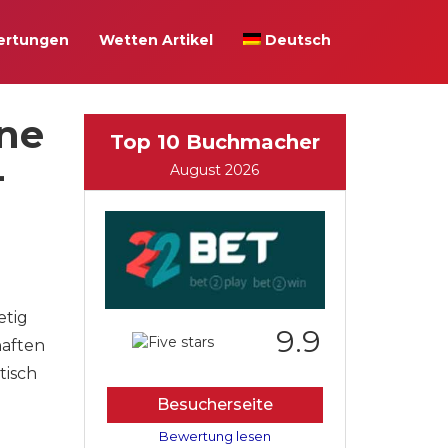
ertungen
Wetten Artikel
Deutsch
rne
Top 10 Buchmacher
-
August 2026
etig
9.9
haften
tisch
Besucherseite
Bewertung lesen