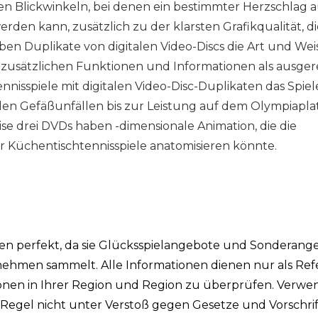
 Blickwinkeln, bei denen ein bestimmter Herzschlag a
den kann, zusätzlich zu der klarsten Grafikqualität, di
aben Duplikate von digitalen Video-Discs die Art und Wei
it zusätzlichen Funktionen und Informationen als ausger
nisspiele mit digitalen Video-Disc-Duplikaten das Spie
en Gefäßunfällen bis zur Leistung auf dem Olympiapla
se drei DVDs haben -dimensionale Animation, die die
r Küchentischtennisspiele anatomisieren könnte.
ken perfekt, da sie Glücksspielangebote und Sonderang
ehmen sammelt. Alle Informationen dienen nur als Ref
tionen in Ihrer Region und Region zu überprüfen. Verw
r Regel nicht unter Verstoß gegen Gesetze und Vorschri