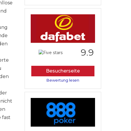
hllose
ind
tung
ende
 den
9.9
erte
u
Besucherseite
 den
Bewertung lesen
der
nicht
gen
 fast