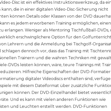
Video-Disc ist ein effektives Instruktionswerkzeug, da ei
kann, die in einer digitalen Video-Disc-Sicherung nicht
hten können Details oder Klassen von der DVD dauerhaf
kann es jedem erworbenen Training ermöglichen, einen 
l zu erlangen. Weniger als Mentoring Tischfußball-DVDs, 
e wirklich erschwinglichere Option für den Golfunterrich
von Lehrern und die Anmeldung bei Tischgolf-Organisa
ll schlagen dennoch vor, dass das Training mit Tischtenni
sionellen Trainern und die wahren Techniken mit gewal
ele-DVDs leisten können, wäre, teure Trainings mit Trai
eduzieren. Hilfreiche Eigenschaften der DVD-Formatie
ormatierung digitaler Videodiscs enthalten sind, verfüg
iele mit diesem Dateiformat über zusätzliche Funktio
eunigen können. Der DVD-Einzelhandel bietet wesentli
äte. Und es kann mit vielen anderen Funktionen wie
isten und Leuchten erstellt werden. DVD-Funktionen