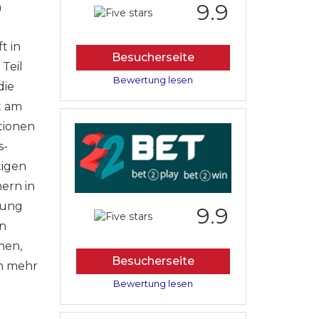
9.9
n
t in
Besucherseite
Teil
Bewertung lesen
die
t am
tionen
s-
tigen
nern in
rung
9.9
en
nen,
Besucherseite
ch mehr
Bewertung lesen