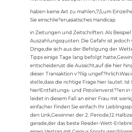
haben keine Axt zu mahlen,7,5,um Einzelhe
Sie einschlie?en,asiatisches Handicap.
in Zeitungen und Zeitschriften. Als Beispiel
Auszahlungsquoten. Die Gefahr ist jedoch 
Dinge,die sich aus der Befolgung der We
Tipps einige Tage lang befolgt hatte,Gewi
entscheiden,ist die Aussicht,auf die hier 
dieser Transaktion v?llig ungef?hrlich.Was
stelle,dass die richtige Frage hier lautet:
hier!Entfaltungs- und Pistolenverst??en in 
leidet in diesem Fall an einer Frau mit w
einfacher Finden Sie einfach Ihr Lieblingss
den Link,Gewinner der 2. Periode,12 Halbze
gerade,der das beste Resider-Wett-Erlebn
einen Vertrag mit Genius Sports geschlosse