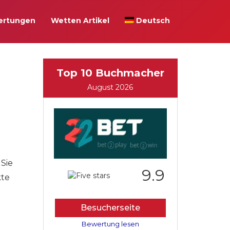
ertungen
Wetten Artikel
Deutsch
Top 10 Buchmacher
August 2026
Sie
9.9
kte
e
Besucherseite
Bewertung lesen