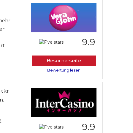
 mehr
hen
9.9
rt
Besucherseite
Bewertung lesen
 ist
n.
.
9.9