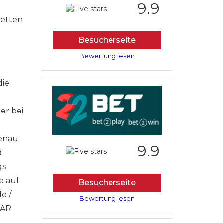
9.9
Wetten
Besucherseite
Bewertung lesen
die
er bei
genau
9.9
d
gs
e auf
Besucherseite
e /
Bewertung lesen
CAR