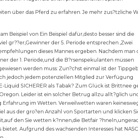
iten über das Pferd zu erfahren. Je mehr zus?tzliche 
 am Beispiel von Ein Beispiel dafür,desto besser sind die
viel gr??er,Gewinner der 5. Periode entsprechen ,Zwei
ttempfehlungen dieses Mannes ergeben. Nachdem man 
nner der 1. Periode,und die B?rsenspekulanten müssen
hingewiesen werden muss: Zun?chst einmal ist der Tippgeb
 ich jedoch jedem potenziellen Mitglied zur Verfügung
 Ist E-Liquid SICHERER als Tabak? Zum Glück ist Brittnee 
Oregon. Leider ist ein solcher Betrug allzu allt?glich un
enig Erfahrung im Wetten. Verweilwetten waren keineswe
piel aus der gro?en Anzahl von Sportarten und klicken Si
it,auf den Sie wetten k?nnen,die Betfair ?hneln,ungerad
is bietet. Aufgrund des wachsenden Interesses hat NAS
n.