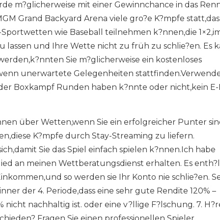
rde m?glicherweise mit einer Gewinnchance in das Ren
MGM Grand Backyard Arena viele gro?e K?mpfe statt,das
ine-Sportwetten wie Baseball teilnehmen k?nnen,die 1×2,i
 lassen und Ihre Wette nicht zu früh zu schlie?en. Es 
erden,k?nnten Sie m?glicherweise ein kostenloses
enn unerwartete Gelegenheiten stattfinden.Verwende
ob der Boxkampf Runden haben k?nnte oder nicht,kein E-
ennen über Wetten,wenn Sie ein erfolgreicher Punter si
n,diese K?mpfe durch Stay-Streaming zu liefern.
ich,damit Sie das Spiel einfach spielen k?nnen.Ich habe
lied an meinen Wettberatungsdienst erhalten. Es enth?l
nkommen,und so werden sie Ihr Konto nie schlie?en. S
inner der 4. Periode,dass eine sehr gute Rendite 120% –
icht nachhaltig ist. oder eine v?llige F?lschung. 7. H?r
schieden? Fragen Sie einen professionellen Spieler.