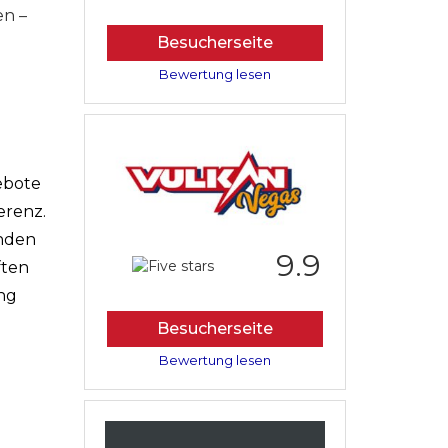
en –
Besucherseite
Bewertung lesen
ebote
erenz.
enden
9.9
ften
ung
Besucherseite
Bewertung lesen