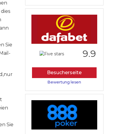
nen
 dies
m
kann
n Sie
9.9
Mail-
Besucherseite
nd,nur
Bewertung lesen
t
eien
en Sie