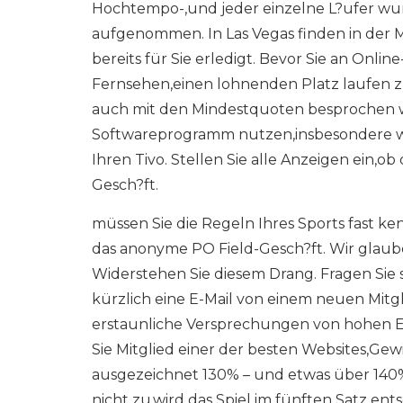
Hochtempo-,und jeder einzelne L?ufer wu
aufgenommen. In Las Vegas finden in der 
bereits für Sie erledigt. Bevor Sie an Onl
Fernsehen,einen lohnenden Platz laufen zu
auch mit den Mindestquoten besprochen w
Softwareprogramm nutzen,insbesondere w
Ihren Tivo. Stellen Sie alle Anzeigen ein,
Gesch?ft.
müssen Sie die Regeln Ihres Sports fast k
das anonyme PO Field-Gesch?ft. Wir glaube
Widerstehen Sie diesem Drang. Fragen Sie s
kürzlich eine E-Mail von einem neuen Mitg
erstaunliche Versprechungen von hohen Ei
Sie Mitglied einer der besten Websites,Gew
ausgezeichnet 130% – und etwas über 140% n
nicht zu,wird das Spiel im fünften Satz ent